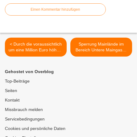
Einen Kommentar hinzufügen
< Durch die voraussichtlich
Sperrung Mainlände im
um eine Million Euro höhere
Bereich Untere Maingasse
Kreisumlage (bei
am Montag, 17. März
unterstellten 49 Prozent)
wegen Probeaufbau neuer
konnte der Veitshöchheimer
Hochwasserschutz >
Gehostet von Overblog
Gemeinderat gerade noch
einen ausgeglichenen
Top-Beiträge
Haushalt für 2025
Seiten
beschließen
Kontakt
Missbrauch melden
Servicebedingungen
Cookies und persönliche Daten