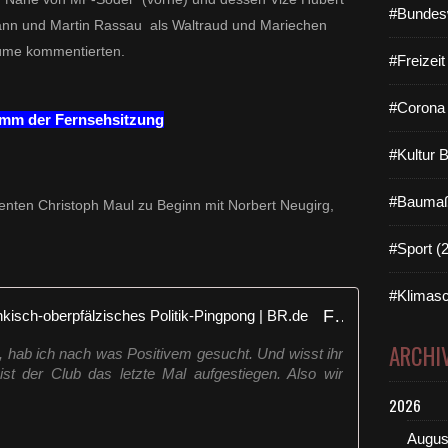
#Bundes
ann und Martin Rassau als Waltraud und Mariechen
tüme kommentierten.
#Freizei
#Corona 
mm der Fernsehsitzung
#Kultur 
#Baumaß
enten Christoph Maul zu Beginn mit Norbert Neugirg,
#Sport (
#Klimasc
Fastnacht in Franken 2025: Fränkisch-oberpfälzisches Politik-Pingpong | BR.de
ARCHI
, hab ich nach was Positivem gesucht. Und wisst ihr
ist der Club das letzte Mal aufgestiegen. Also wir
2026
Augus