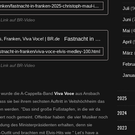
https://www.br.de/fastnacht-in-franken/fastnacht-in-franken-2025-christoph-maul-im-politik-pingpong-102.html
Juli
(9
Juni
(
Link auf BR-Video
Mai
(4
Fastnacht in Franken 2025: Elvis, Franken, Viva Voce! | BR.de
April
(
astnacht-in-franken/viva-voce-elvis-medley-100.html
März
Febru
Link auf BR-Video
Janua
 wurde die A-Cappella-Band
Viva Voce
aus Ansbach
2025
s sie bei ihrem sechsten Auftritt in Veitshöchheim das
en werden. "Das sind große Fußstapfen, in die wir da
2024
gert noch gemeint. Offenbar haben die vier Musiker noch
eidung des Ministerpräsidenten erhalten, denn sie
2023
Outfit und brachten mit Elvis-Hits wie " Let's have a