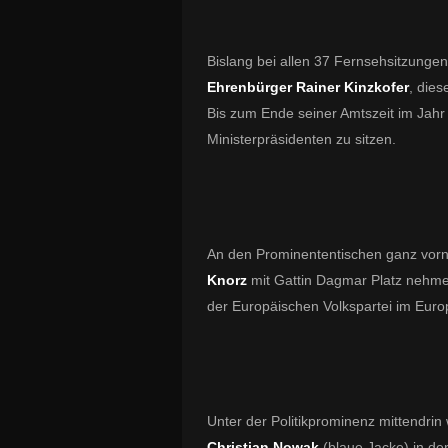
Bislang bei allen 37 Fernsehsitzunge
Ehrenbürger Rainer Kinzkofer
, dies
Bis zum Ende seiner Amtszeit im Jahr
Ministerpräsidenten zu sitzen.
An den Prominententischen ganz vorn
Knorz
mit Gattin Dagmar Platz nehme
der Europäischen Volkspartei im Eur
Unter der Politikprominenz mittendri
Christian Nowak
(blaue Jacke) in d