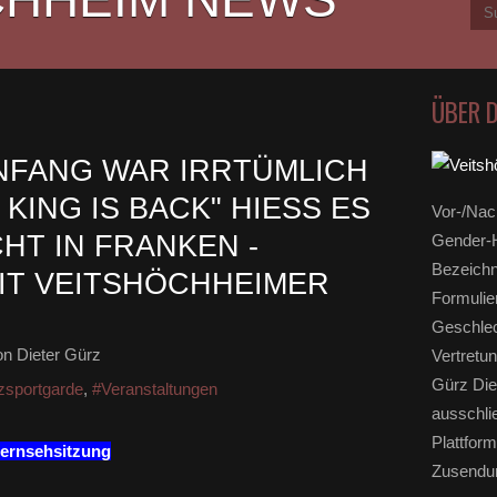
ÜBER 
ANFANG WAR IRRTÜMLICH
 KING IS BACK" HIESS ES
Vor-/Nac
T IN FRANKEN - I
Gender-H
Bezeichn
T VEITSHÖCHHEIMER N
Formulie
Geschlec
n Dieter Gürz
Vertretun
Gürz Die
zsportgarde
,
#Veranstaltungen
ausschli
Plattform
ernsehsitzung
Zusendun