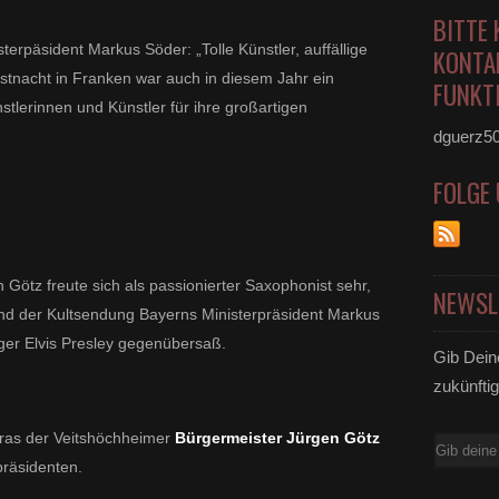
BITTE 
erpäsident Markus Söder: „Tolle Künstler, auffällige
KONTA
tnacht in Franken war auch in diesem Jahr ein
FUNKTI
stlerinnen und Künstler für ihre großartigen
dguerz5
FOLGE
 Götz freute sich als passionierter Saxophonist sehr,
NEWSL
nd der Kultsendung Bayerns Ministerpräsident Markus
nger Elvis Presley gegenübersaß.
Gib Dein
zukünftig
ras der Veitshöchheimer
Bürgermeister Jürgen Götz
E-
präsidenten.
Mail