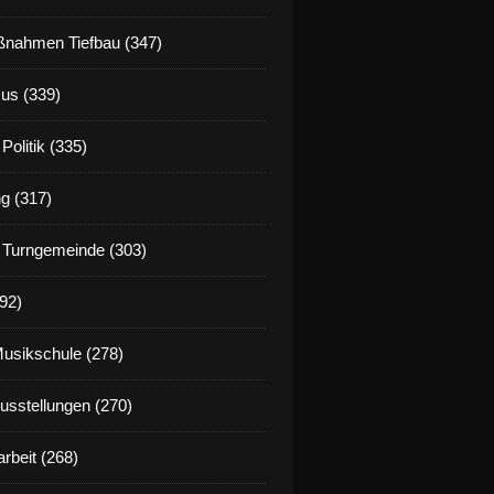
nahmen Tiefbau (347)
us (339)
Politik (335)
g (317)
 Turngemeinde (303)
92)
Musikschule (278)
Ausstellungen (270)
rbeit (268)