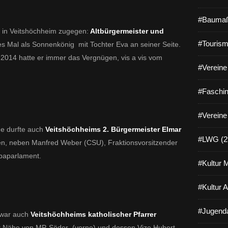
#Baumaß
n in Veitshöchheim zugegen:
Altbürgermeister und
#Tourism
es Mal als Sonnenkönig mit Tochter Eva an seiner Seite.
 2014 hatte er immer das Vergnügen, vis a vis vom
#Vereine 
#Faschin
#Vereine
e durfte auch
Veitshöchheims 2. Bürgermeister Elmar
#LWG (2
n, neben Manfred Weber (CSU), Fraktionsvorsitzender
opaparlament.
#Kultur 
#Kultur 
#Jugenda
n war auch
Veitshöchheims katholischer Pfarrer
er Nähe von MP-Söder (vorne) und dessen Vize Hubert