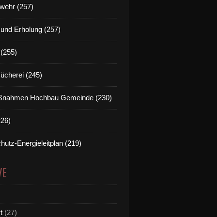
wehr (257)
t und Erholung (257)
(255)
Bücherei (245)
nahmen Hochbau Gemeinde (230)
226)
hutz-Energieleitplan (219)
VE
t
(27)