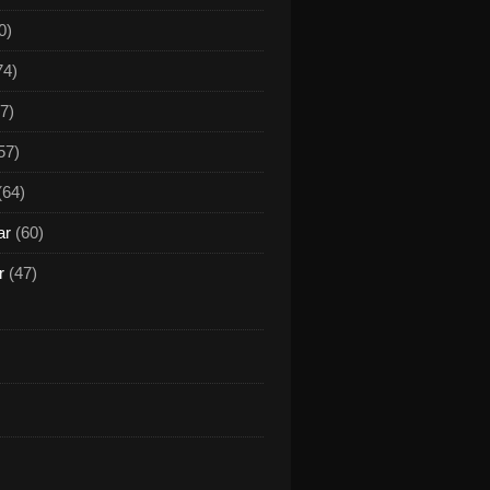
0)
74)
7)
57)
(64)
ar
(60)
r
(47)