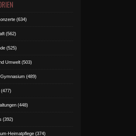
ORIEN
Konzerte (634)
aft (562)
de (525)
nd Umwelt (503)
g Gymnasium (489)
 (477)
altungen (448)
s (392)
um-Heimatpflege (374)