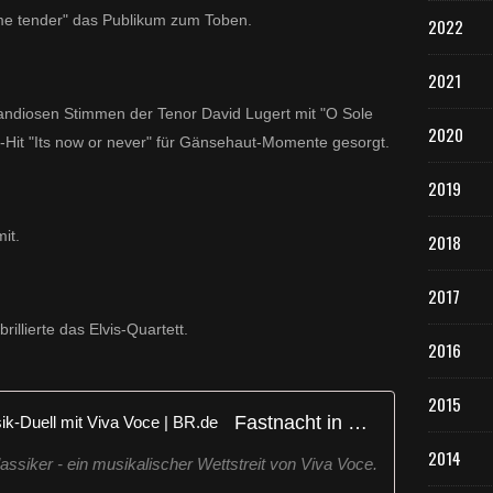
 me tender" das Publikum zum Toben.
2022
2021
randiosen Stimmen der Tenor David Lugert mit "O Sole
2020
-Hit "Its now or never" für Gänsehaut-Momente gesorgt.
2019
it.
2018
2017
llierte das Elvis-Quartett.
2016
2015
Fastnacht in Franken 2025: Musik-Duell mit Viva Voce | BR.de
2014
lassiker - ein musikalischer Wettstreit von Viva Voce.