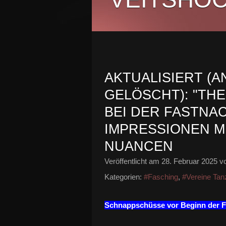
AKTUALISIERT (
GELÖSCHT): "THE
BEI DER FASTNACH
MPRESSIONEN MI
UANCEN
Veröffentlicht am
28. Februar 2025
vo
Kategorien:
#Fasching
,
#Vereine Tan
Schnappschüsse vor Beginn der F