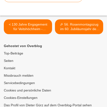
< 130 Jahre Engagement
🎉 56. Rosenmontagszug
für Veitshöchheim -
im 60. Jubiläumsjahr des
Verschönerungsverein
Veitshöchheimer Carneval-
startet mit vielfältigem
Clubs begeistert mit 46
Programm ins
Zugnummern und 1006
Gehostet von Overblog
Jubiläumsjahr
Aktiven 🎭 >
Top-Beiträge
Seiten
Kontakt
Missbrauch melden
Servicebedingungen
Cookies und persönliche Daten
Cookies-Einstellungen
Das Profil von Dieter Gürz auf dem Overblog-Portal sehen