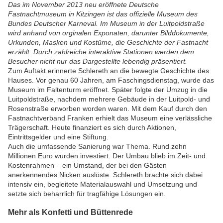
Das im November 2013 neu eröffnete Deutsche
Fastnachtmuseum in Kitzingen ist das offizielle Museum des
Bundes Deutscher Karneval. Im Museum in der Luitpoldstraße
wird anhand von orginalen Exponaten, darunter Bilddokumente,
Urkunden, Masken und Kostüme, die Geschichte der Fastnacht
erzählt.
Durch zahlreiche interaktive Stationen werden dem
Besucher nicht nur das Dargestellte lebendig präsentiert.
Zum Auftakt erinnerte Schlereth an die bewegte Geschichte des
Hauses. Vor genau 60 Jahren, am Faschingsdienstag, wurde das
Museum im Faltenturm eröffnet. Später folgte der Umzug in die
Luitpoldstraße, nachdem mehrere Gebäude in der Luitpold- und
Rosenstraße erworben worden waren. Mit dem Kauf durch den
Fastnachtverband Franken
erhielt das Museum eine verlässliche
Trägerschaft. Heute finanziert es sich durch Aktionen,
Eintrittsgelder und eine Stiftung.
Auch die umfassende Sanierung war Thema. Rund zehn
Millionen Euro wurden investiert. Der Umbau blieb im Zeit- und
Kostenrahmen – ein Umstand, der bei den Gästen
anerkennendes Nicken auslöste. Schlereth brachte sich dabei
intensiv ein, begleitete Materialauswahl und Umsetzung und
setzte sich beharrlich für tragfähige Lösungen ein.
Mehr als Konfetti und Büttenrede