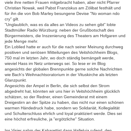
viele ihre netten Frauen mitgebracht haben, aber nicht Pfarrer
Christian Nowak, weil Pabst Franziskus am Zölibat festhält und
für ihn die von Bob Marley besungene Devise "No woman ndo
cry" gilt.
"Unglaublich, was es da alles an Videos zu sehen gibt" lobte
Stadtmüller Radio Würzburg: neben der Grußbotschaft des
Bürgermeisters, die Inszenierung des Theaters am Hofgaren und
jede Menge mehr.
Ein Loblied hatte er auch für die nach seiner Meinung durchweg
positiven und seriösen Mitteilungen des Veitshöchheim Blogs,
750 mal im letzten Jahr, wo doch ständig bemängelt werde,
wieviel Hass im Netz unterwegs sei. So lese er im Blog
angesichts der globalen Brennpunkte gerne solche Nachrichten
wie Bach's Weihnachtsoratorium in der Vituskirche als letzten
Glanzpunkt.
Angesichts der Ampel in Berlin, die sich selbst den Strom
abgedreht hat, könnten wir uns hier in Veitshöchheim glücklich
schätzen, so der Redner, einen Gemeinderat mit einem
Dreigestirn an der Spitze zu haben, das nicht nur einen schönen
warmen Händedruck habe, sondern wo Solidariät, Kollegialität
und Schulterschluss ehrlich und loyal praktiziert werde. Dies sei
eine höchst erfreuliche, ja "ergötzliche" Situation.
Ins Visier nahm der Kabarettist dann Halleluja rufend, den