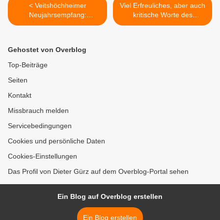
< Veitshöchheimer
Viel Erfreuliches, aber auch
Neujahrsempfang:
kritische Worte des
Gadheimer Urban Kauppert
Bürgermeisters beim
für sein Lebenswerk mit der
Veitshöchheimer
Bürgermedaille
Neujahrsempfang -
Gehostet von Overblog
ausgezeichnet
Jahresergebnis mit 2,8 Mio.
Euro im Plus -
Top-Beiträge
Einwohnerzahl stieg auf
Seiten
9897 >
Kontakt
Missbrauch melden
Servicebedingungen
Cookies und persönliche Daten
Cookies-Einstellungen
Das Profil von Dieter Gürz auf dem Overblog-Portal sehen
Ein Blog auf Overblog erstellen
Ein Blog erstellen