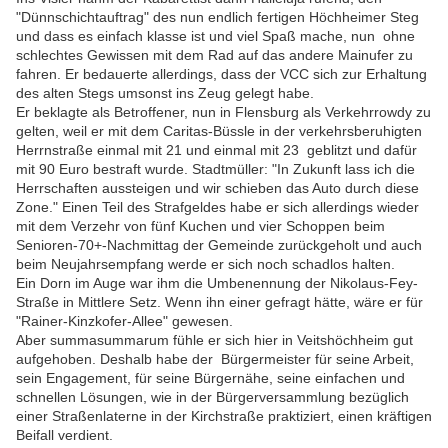
"Dünnschichtauftrag" des nun endlich fertigen Höchheimer Steg
und dass es einfach klasse ist und viel Spaß mache, nun ohne
schlechtes Gewissen mit dem Rad auf das andere Mainufer zu
fahren. Er bedauerte allerdings, dass der VCC sich zur Erhaltung
des alten Stegs umsonst ins Zeug gelegt habe.
Er beklagte als Betroffener, nun in Flensburg als Verkehrrowdy zu
gelten, weil er mit dem Caritas-Büssle in der verkehrsberuhigten
Herrnstraße einmal mit 21 und einmal mit 23 geblitzt und dafür
mit 90 Euro bestraft wurde. Stadtmüller: "In Zukunft lass ich die
Herrschaften aussteigen und wir schieben das Auto durch diese
Zone." Einen Teil des Strafgeldes habe er sich allerdings wieder
mit dem Verzehr von fünf Kuchen und vier Schoppen beim
Senioren-70+-Nachmittag der Gemeinde zurückgeholt und auch
beim Neujahrsempfang werde er sich noch schadlos halten.
Ein Dorn im Auge war ihm die Umbenennung der Nikolaus-Fey-
Straße in Mittlere Setz. Wenn ihn einer gefragt hätte, wäre er für
"Rainer-Kinzkofer-Allee" gewesen.
Aber summasummarum fühle er sich hier in Veitshöchheim gut
aufgehoben. Deshalb habe der Bürgermeister für seine Arbeit,
sein Engagement, für seine Bürgernähe, seine einfachen und
schnellen Lösungen, wie in der Bürgerversammlung bezüglich
einer Straßenlaterne in der Kirchstraße praktiziert, einen kräftigen
Beifall verdient.