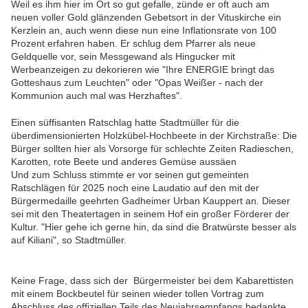
Weil es ihm hier im Ort so gut gefalle, zünde er oft auch am
neuen voller Gold glänzenden Gebetsort in der Vituskirche ein
Kerzlein an, auch wenn diese nun eine Inflationsrate von 100
Prozent erfahren haben. Er schlug dem Pfarrer als neue
Geldquelle vor, sein Messgewand als Hingucker mit
Werbeanzeigen zu dekorieren wie "Ihre ENERGIE bringt das
Gotteshaus zum Leuchten" oder "Opas Weißer - nach der
Kommunion auch mal was Herzhaftes".
Einen süffisanten Ratschlag hatte Stadtmüller für die
überdimensionierten Holzkübel-Hochbeete in der Kirchstraße: Die
Bürger sollten hier als Vorsorge für schlechte Zeiten Radieschen,
Karotten, rote Beete und anderes Gemüse aussäen
Und zum Schluss stimmte er vor seinen gut gemeinten
Ratschlägen für 2025 noch eine Laudatio auf den mit der
Bürgermedaille geehrten Gadheimer Urban Kauppert an. Dieser
sei mit den Theatertagen in seinem Hof ein großer Förderer der
Kultur. "Hier gehe ich gerne hin, da sind die Bratwürste besser als
auf Kiliani", so Stadtmüller.
Keine Frage, dass sich der Bürgermeister bei dem Kabarettisten
mit einem Bockbeutel für seinen wieder tollen Vortrag zum
Abschluss des offiziellen Teils des Neujahrsempfangs bedankte.