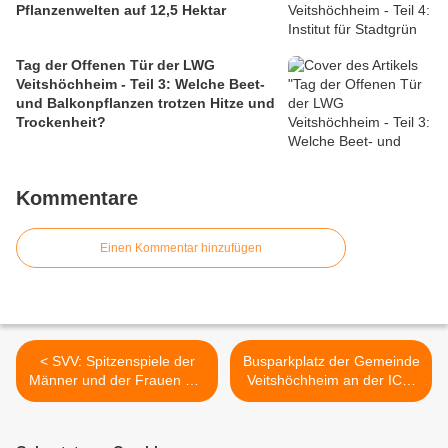
Pflanzenwelten auf 12,5 Hektar
Tag der Offenen Tür der LWG
Veitshöchheim - Teil 3: Welche Beet-
und Balkonpflanzen trotzen Hitze und
Trockenheit?
Kommentare
Einen Kommentar hinzufügen
< SVV: Spitzenspiele der
Busparkplatz der Gemeinde
Männer und der Frauen am
Veitshöchheim an der ICE-
Sonntag; Werden die U17-
Bahnbrücke nimmt Gestalt
Junioren am Samstag
an = 1. BA Umgestaltung
Meister der Herbstrunde?
urbane Lände nach