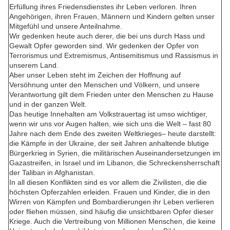
Erfüllung ihres Friedensdienstes ihr Leben verloren. Ihren
Angehörigen, ihren Frauen, Männern und Kindern gelten unser
Mitgefühl und unsere Anteilnahme.
Wir gedenken heute auch derer, die bei uns durch Hass und
Gewalt Opfer geworden sind. Wir gedenken der Opfer von
Terrorismus und Extremismus, Antisemitismus und Rassismus in
unserem Land.
Aber unser Leben steht im Zeichen der Hoffnung auf
Versöhnung unter den Menschen und Völkern, und unsere
Verantwortung gilt dem Frieden unter den Menschen zu Hause
und in der ganzen Welt.
Das heutige Innehalten am Volkstrauertag ist umso wichtiger,
wenn wir uns vor Augen halten, wie sich uns die Welt – fast 80
Jahre nach dem Ende des zweiten Weltkrieges– heute darstellt:
die Kämpfe in der Ukraine, der seit Jahren anhaltende blutige
Bürgerkrieg in Syrien, die militärischen Auseinandersetzungen im
Gazastreifen, in Israel und im Libanon, die Schreckensherrschaft
der Taliban in Afghanistan.
In all diesen Konflikten sind es vor allem die Zivilisten, die die
höchsten Opferzahlen erleiden. Frauen und Kinder, die in den
Wirren von Kämpfen und Bombardierungen ihr Leben verlieren
oder fliehen müssen, sind häufig die unsichtbaren Opfer dieser
Kriege. Auch die Vertreibung von Millionen Menschen, die keine