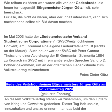
Wie reihum zu hören war, waren alle von der
Gedenkrede,
die
heuer turnusgemäß
Bürgermeister Jürgen Götz
hielt, sehr
beeindruckt.
Für alle, die nicht da waren, aber der Inhalt interessiert, kann sich
nachstehend selbst ein Bild davon machen.
Im Mai 2003 hatte der
„Sudetendeutsche Verband
Studentischer Corporationen“
(SVSC/Veitshöchheimer
Convent) am Ehrenmal eine eigene Gedenktafel enthüllt (rechts
an der Mauer). Auch heuer war der SVSC mit Peter Gunnar
Theiss und einer Abordnung der B! Germania - Solmontia 1884
zu Kronach im SVSC mit ihrem amtierenden Sprecher Sandro D.
Böhner gekommen, um an der öffentlichen Gedenkstunde zum
Volkstrauertag teilzunehmen.
Fotos Dieter Gürz
Rede des Veitshöchheimer Bürgermeisters Jürgen Götz am
Volkstrauertag 2024
(gekürzte Fassung)
An diesem Volkstrauertag stehen wir zusammen, um den Opfern
von Krieg und Gewalt zu gedenken. Dieser Tag lädt uns ein,
innezuhalten und uns zu erinnern – an das Leid der