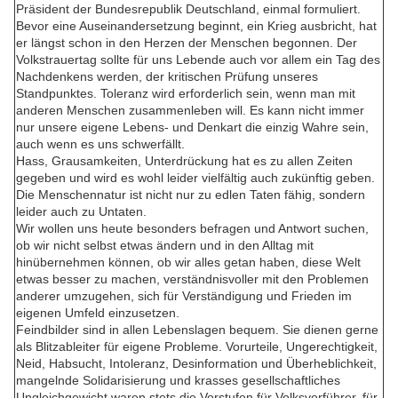
Präsident der Bundesrepublik Deutschland, einmal formuliert.
Bevor eine Auseinandersetzung beginnt, ein Krieg ausbricht, hat
er längst schon in den Herzen der Menschen begonnen. Der
Volkstrauertag sollte für uns Lebende auch vor allem ein Tag des
Nachdenkens werden, der kritischen Prüfung unseres
Standpunktes. Toleranz wird erforderlich sein, wenn man mit
anderen Menschen zusammenleben will. Es kann nicht immer
nur unsere eigene Lebens- und Denkart die einzig Wahre sein,
auch wenn es uns schwerfällt.
Hass, Grausamkeiten, Unterdrückung hat es zu allen Zeiten
gegeben und wird es wohl leider vielfältig auch zukünftig geben.
Die Menschennatur ist nicht nur zu edlen Taten fähig, sondern
leider auch zu Untaten.
Wir wollen uns heute besonders befragen und Antwort suchen,
ob wir nicht selbst etwas ändern und in den Alltag mit
hinübernehmen können, ob wir alles getan haben, diese Welt
etwas besser zu machen, verständnisvoller mit den Problemen
anderer umzugehen, sich für Verständigung und Frieden im
eigenen Umfeld einzusetzen.
Feindbilder sind in allen Lebenslagen bequem. Sie dienen gerne
als Blitzableiter für eigene Probleme. Vorurteile, Ungerechtigkeit,
Neid, Habsucht, Intoleranz, Desinformation und Überheblichkeit,
mangelnde Solidarisierung und krasses gesellschaftliches
Ungleichgewicht waren stets die Vorstufen für Volksverführer, für