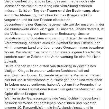
Vergangenheit und an das Leid, das auch heute noch viele
Menschen weltweit durch Krieg und Vertreibung erfahren
müssen. Es ist ein
Tag der Trauer und der Besinnung, aber
auch der Mahnung,
die Schrecken des Krieges nicht zu
vergessen und für den Frieden einzutreten.
Besonders in einer
Garnisonsgemeinde
wie der unseren, in der
die Bundeswehr einen wichtigen Teil unseres Lebens darstellt, ist
der Volkstrauertag von besonderer Bedeutung. Unsere
Soldatinnen und Soldaten sind nicht nur Träger der militärischen
Verantwortung, sondern auch ein Symbol für den Frieden, den
wir in unserem Land und über unsere Grenzen hinaus bewahren
wollen. Wir stehen hier nicht nur für unsere eigene Geschichte,
sondern auch im Zeichen der Verantwortung für eine friedliche
Zukunft.
Heute erleben wir den dritten Volkstrauertag in Zeiten eines
blutigen Krieges in unserer weiteren Nachbarschaft auf
europäischem Boden. Dutzende ukrainische Menschen haben
hier bei uns in Veitshöchheim Zuflucht gefunden und versuchen
ihr Leben neu zu sortieren, haben Angst um ihre Freunde, ihre
Familien in der Heimat oder trauern um geliebte Menschen, die
Opfer dieses Krieges sind.
Wir hier in der Garnisonsgemeinde Veitshöchheim gedenken in
besonderer Weise der gefallenen Soldatinnen und Soldaten
unserer 10. Panzerdivision, die im Auslandseinsatz und in