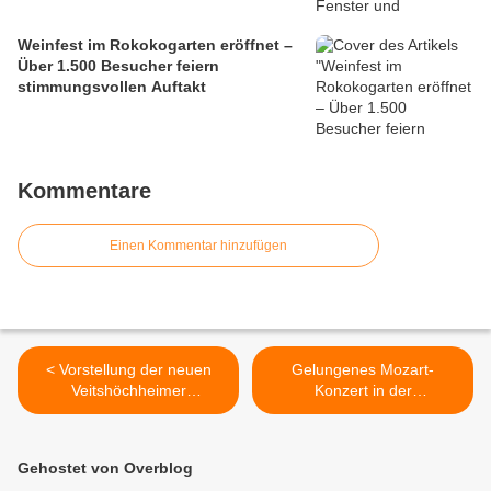
Weinfest im Rokokogarten eröffnet –
Über 1.500 Besucher feiern
stimmungsvollen Auftakt
Kommentare
Einen Kommentar hinzufügen
< Vorstellung der neuen
Gelungenes Mozart-
Veitshöchheimer
Konzert in der
Grundschulrektorin
Christuskirche mit dem
Gabriele Schwenkert
Lindental-Streichquartett >
Gehostet von Overblog