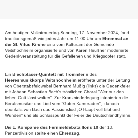
Am heutigen Volkstrauertag-Sonntag, 17. November 2024, fand
traditionsgemäß wie jedes Jahr um 11:00 Uhr am
Ehrenmal an
der St. Vitus-Kirche
eine vom Kulturamt der Gemeinde
Veitshöchheim organisierte und von Karen Heußner moderierte
Gedenkveranstaltung für die Gefallenen und Kriegsopfer statt.
Ein
Blechbläser-Quintett mit Trommlerin
des
Heeresmusikkorps Veitshöchheim
eröffnete unter der Leitung
von Oberstabsfeldwebel Bernhard Müßig (links) die Gedenkfeier
mit Johann Sebastian Bach's tröstlichen Choral "Wer nur den
lieben Gott lässt walten". Zur Kranzniederlegung intonierten die
Berufsmusiker das Lied vom "Guten Kameraden", danach
ebenfalls von Bach das Passionslied „O Haupt voll Blut und
Wunden“ und als Schlusspunkt der Feier die Deutschlandhymne.
Die
1. Kompanie des Fernmeldebataillons 10
der 10.
Panzerdivision stellte einen
Ehrenzug
.