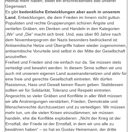
Heimat mehr haben, bildet ein erschreckendes Bild unserer
Gegenwart.
Es gibt
bedenkliche Entwicklungen aber auch in unserem
Land
, Entwicklungen, die dem Frieden im Innern nicht guttun.
Populisten und rechte Gruppierungen schüren Ängste und
vertiefen Gräben, ein Denken und Handeln in den Kategorien
„Wir“ und „Die“ macht sich breit. Und, was über 80 Jahre nach
dem Novemberpogrom der Nazis besonders bedrückend ist:
Antisemitische Hetze und Übergriffe haben wieder zugenommen,
antisemitische Vorurteile sind selbst in der Mitte der Gesellschaft
anzutreffen.
Freiheit und Frieden sind nie einfach nur da. Sie müssen stets
verteidigt und bewahrt werden. In diesem Sinne sollten wir uns
auch mit unserem eigenen Land auseinandersetzen und aktiv für
eine freie und gerechte Gesellschaft eintreten. Wir dürfen
Rassismus, Hass und Gewalt keinen Raum geben. Stattdessen
sollten wir für Solidarität, Toleranz und Respekt eintreten.
Angesichts so vieler Gräben und Konflikte in aller Welt müssen
wir alle Anstrengungen verstärken, Frieden, Demokratie und
Menschenrechte durchzusetzen und zu verteidigen. Wir müssen
mehr tun, um die vielen Krisen einzudämmen; wir müssen
handeln, ehe die Konflikte explodieren. „Nicht der Krieg ist der
Ernstfall, der Friede ist der Ernstfall, in dem wir uns alle zu
bewähren haben“ – so hat es Gustav Heinemann, der dritte