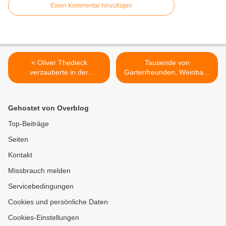
Einen Kommentar hinzufügen
< Oliver Thedieck
Tausende von
verzauberte in der
Gartenfreunden, Weinbau-
Veitshöchheimer
und Obstbauinteressierte
Konzertreihe am
kamen beim Tag der
Martinsbrunnen mit
Offenen Tür der LWG voll
Gehostet von Overblog
südamerikanischer
auf ihre Kosten - Nach fünf
Gitarrenmusik
Jahren wieder vielfältiges
Top-Beiträge
Programm geboten >
Seiten
Kontakt
Missbrauch melden
Servicebedingungen
Cookies und persönliche Daten
Cookies-Einstellungen