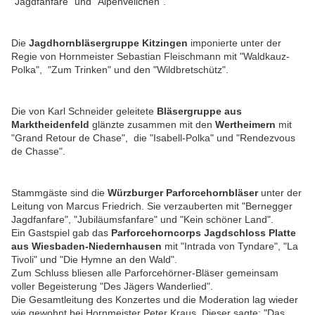
"Jagdfanfare" und "Alpenveilchen".
Die
Jagdhornbläsergruppe Kitzingen
imponierte unter der
Regie von Hornmeister Sebastian Fleischmann mit "Waldkauz-
Polka", "Zum Trinken" und den "Wildbretschütz".
Die von Karl Schneider geleitete
Bläsergruppe aus
Marktheidenfeld
glänzte zusammen mit den
Wertheimern
mit
"Grand Retour de Chase", die "Isabell-Polka" und "Rendezvous
de Chasse".
Stammgäste sind die
Würzburger Parforcehornbläser
unter der
Leitung von Marcus Friedrich. Sie verzauberten mit "Bernegger
Jagdfanfare", "Jubiläumsfanfare" und "Kein schöner Land".
Ein Gastspiel gab das
Parforcehorncorps Jagdschloss Platte
aus Wiesbaden-Niedernhausen
mit "Intrada von Tyndare", "La
Tivoli" und "Die Hymne an den Wald".
Zum Schluss bliesen alle Parforcehörner-Bläser gemeinsam
voller Begeisterung "Des Jägers Wanderlied".
Die Gesamtleitung des Konzertes und die Moderation lag wieder
wie gewohnt bei Hornmeister Peter Kraus. Dieser sagte: "Das