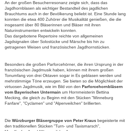
An der großen Besucherresonanz zeigte sich, dass das
Jagdhornblasen als wichtiger Bestandteil des jagdlichen
Brauchtums auch in der Bevölkerung beliebt ist. Eine Stunde lang
konnten die etwa 400 Zuhörer die Musikalität genießen, die die
insgesamt über 80 Bläserinnen und Bläser mit ihren
Naturinstrumenten entwickeln konnten.
Das dargebotene Repertoire reichte von allgemeinen
Jagdsignalen über Solostücke und Märsche bis hin zu
getragenen Weisen und französischen Jagdhornstücken.
Besonders die großen Parforcehörner, die ihren Ursprung in der
französischen Jagdmusik haben, können mit ihrem großen
Tonumfang von drei Oktaven sogar in Es geblasen werden und
mehrstimmige Töne erzeugen. Sie bieten so die Möglichkeit der
virtuosen Jagdmusik, wie im Bild von den
Parforcehornbläsern
vom Bayerischen Untermain
um Hornmeisterin Bettina
Mecking, die gleich zu Beginn mit den Stücken "Minneburg
Fanfare", "Cyclamen" und "Alpenveilchen" brillierten.
Die
Würzburger Bläsergruppe von Peter Kraus
begeisterte mit
den traditionellen Stücken "Turn- und Taxismarsch",