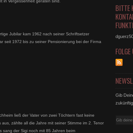
ht in Vergessenheit geraten sind.
BITTE 
KONTA
FUNKTI
rtige Jubilar kam 1962 nach seiner Schriftsetzer
dguerz5
 seit 1972 bis zu seiner Pensionierung bei der Firma
FOLGE
NEWSL
Gib Dein
zukünftig
hheim ließ der Vater von zwei Töchtern fast keine
E-
us, zählte all die Jahre mit seiner Stimme im 2. Tenor
Mail
ks sang der Sigi noch mit 85 Jahren beim