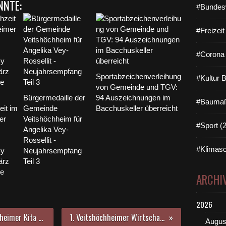
NNTE:
#Bundes
#Freizei
#Corona 
Sportabzeichenverleihung
#Kultur 
von Gemeinde und TGV:
Bürgermedaille der
94 Auszeichnungen im
#Baumaß
it im
Gemeinde
Bacchuskeller überreicht
er
Veitshöchheim für
#Sport (
Angelika Vey-
Rossellit -
#Klimasc
cy
Neujahrsempfang
ärz
Teil 3
e
ARCHI
2026
Beim Frühlingsfest der Veitshöchheimer Kita St. Martin begeisterten die Vorschulkinder mit einer selbst gestalteten Zirkusshow
1. Veitshöchheimer Wirtschaftsforum von VGV und ZUL war eine grandiose Leistung
Augus