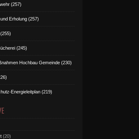
wehr (257)
t und Erholung (257)
(255)
Bücherei (245)
nahmen Hochbau Gemeinde (230)
226)
hutz-Energieleitplan (219)
VE
t
(20)