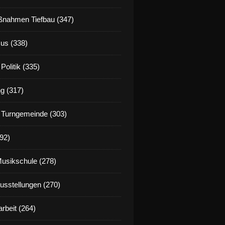
nahmen Tiefbau (347)
us (338)
Politik (335)
g (317)
 Turngemeinde (303)
92)
Musikschule (278)
Ausstellungen (270)
rbeit (264)