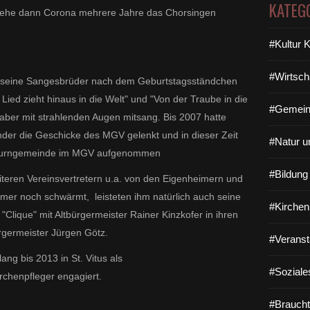
KATEG
- ehe dann Corona mehrere Jahre das Chorsingen
#Kultur 
#Wirtsch
 seine Sangesbrüder nach dem Geburtstagsständchen
 Lied zieht hinaus in die Welt" und "Von der Traube in die
#Gemein
haber mit strahlenden Augen mitsang.
Bis 2007 hatte
nder die Geschicke des MGV gelenkt und in dieser Zeit
#Natur u
 Turngemeinde im MGV aufgenommen
#Bildun
eren Vereinsvertretern u.a. von den Eigenheimern und
mer noch schwärmt, leisteten ihm natürlich auch
seine
#Kirchen
"Clique" mit Altbürgermeister Rainer Kinzkofer in ihren
germeister Jürgen Götz.
#Veranst
ang bis 2013 in St. Vitus als
#Soziale
rchenpfleger engagiert.
#Braucht