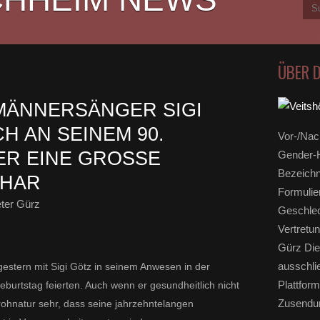
ÜBER 
MÄNNERSÄNGER SIGI
H AN SEINEM 90.
Vor-/Nac
R EINE GROSSE G
Gender-H
Bezeichn
HAR
Formulie
ter Gürz
Geschlec
Vertretun
Gürz Die
ausschli
gestern mit Sigi Götz in seinem Anwesen in der
Plattform
burtstag feierten. Auch wenn er gesundheitlich nicht
Zusendun
Frohnatur sehr, dass seine jahrzehntelangen