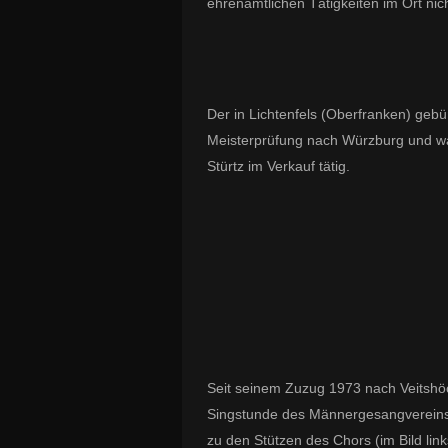
ehrenamtlichen Tätigkeiten im Ort nic
Der in Lichten­fels (Oberfranken) gebü
Meisterprüfung nach Würzburg und war
Stürtz im Verkauf tätig.
Seit seinem Zuzug 1973 nach Veitshöc
Singstunde des Männergesangvereins a
zu den Stützen des Chors (im Bild lin