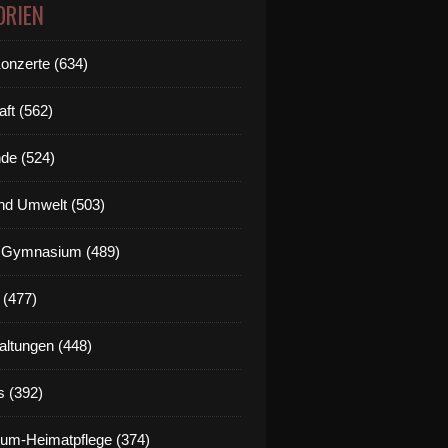
ORIEN
Konzerte (634)
aft (562)
de (524)
nd Umwelt (503)
g Gymnasium (489)
 (477)
altungen (448)
s (392)
um-Heimatpflege (374)