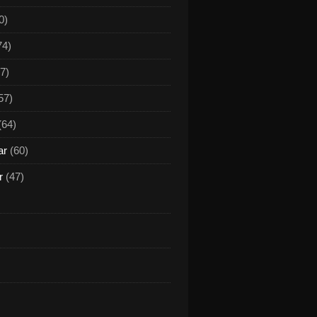
0)
74)
7)
57)
(64)
ar
(60)
r
(47)