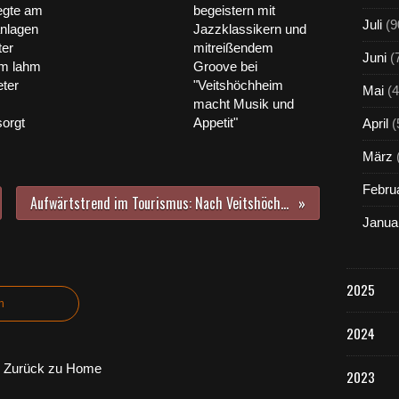
n
egte am
begeistern mit
Juli
(9
d
anlagen
Jazzklassikern und
G
ter
mitreißendem
Juni
(
e
im lahm
Groove bei
s
ter
"Veitshöchheim
Mai
(4
c
macht Musik und
h
orgt
Appetit"
April
(
ä
f
März
t
s
Febru
Aufwärtstrend im Tourismus: Nach Veitshöchheim kamen ab Juni 2023 mehr Gäste als im Jahr vor der Pandemie
f
Janua
ü
h
r
e
2025
r
n
i
n
2024
d
e
Zurück zu Home
2023
s