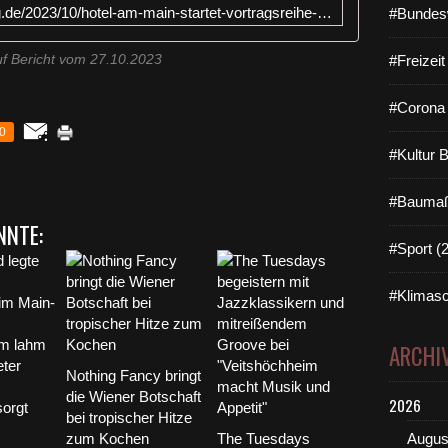
https://www.veitshoechheim-blog.de/2023/10/hotel-am-main-startet-vortragsreihe-und-spendet-300-euro-an-female-foyer.html
#Bundes
e
a
v
uf Bericht vom 27.10.2023
#Freizei
o
n
#Corona 
D
0
r
#Kultur 
o
s
t
#Baumaß
e
NNTE:
,
#Sport (
I
n
#Klimasc
h
a
b
ARCHI
e
Nothing Fancy bringt
r
die Wiener Botschaft
i
2026
bei tropischer Hitze
n
zum Kochen
The Tuesdays
u
Augus