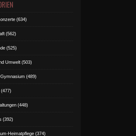
ORIEN
Konzerte (634)
aft (562)
de (525)
nd Umwelt (503)
g Gymnasium (489)
 (477)
altungen (448)
s (392)
um-Heimatpflege (374)