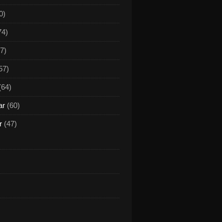
0)
74)
7)
57)
(64)
ar
(60)
r
(47)