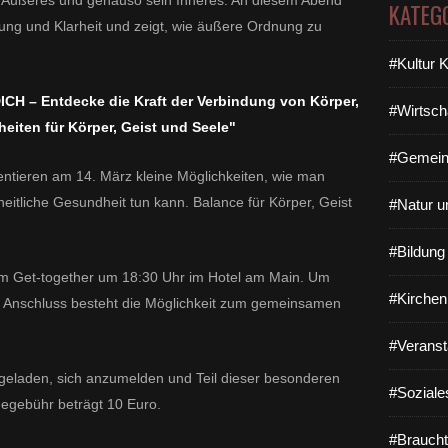
s, Äußeres und genauso sein Inneres. An diesem Abend
KATEG
nung und Klarheit und zeigt, wie äußere Ordnung zu
#Kultur 
DICH – Entdecke die Kraft der Verbindung von Körper,
#Wirtsch
iten für Körper, Geist und Seele"
#Gemein
ntieren am 14. März kleine Möglichkeiten, wie man
eitliche Gesundheit tun kann. Balance für Körper, Geist
#Natur u
#Bildun
em Get-together um 18:30 Uhr im Hotel am Main. Um
#Kirchen
m Anschluss besteht die Möglichkeit zum gemeinsamen
#Veranst
ingeladen, sich anzumelden und Teil dieser besonderen
#Soziale
megebühr beträgt 10 Euro.
#Braucht