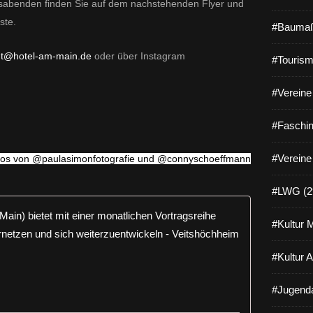
gsabenden finden Sie auf dem nachstehenden Flyer und
ste.
#Baumaß
t@hotel-am-main.de
oder über Instagram
#Tourism
#Vereine 
#Faschin
#Vereine
tos von @paulasimonfotografie und @connyschoeffmann
#LWG (2
Dorothea v
#Kultur 
D
o
#Kultur 
r
o
#Jugenda
t
h