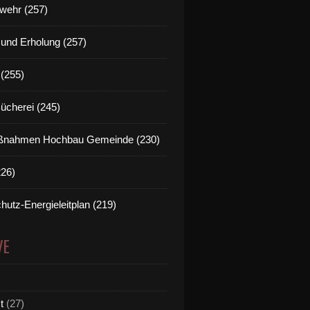
wehr (257)
t und Erholung (257)
(255)
Bücherei (245)
nahmen Hochbau Gemeinde (230)
226)
hutz-Energieleitplan (219)
VE
t
(27)