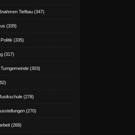
nahmen Tiefbau (347)
us (339)
Politik (335)
g (317)
 Turngemeinde (303)
92)
on Droste (Hotel am Main) bietet mit einer monatlichen 
Musikschule (278)
Ausstellungen (270)
rbeit (268)