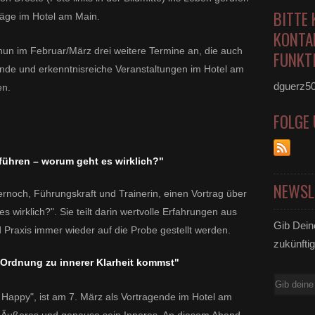
BITTE 
räge im Hotel am Main.
KONTA
nun im Februar/März drei weitere Termine an, die auch
FUNKTI
de und erkenntnisreiche Veranstaltungen im Hotel am
dguerz5
en.
FOLGE
führen – worum geht es wirklich?"
NEWSL
rnoch, Führungskraft und Trainerin, einen Vortrag über
 wirklich?". Sie teilt darin wertvolle Erfahrungen aus
Gib Dein
 Praxis immer wieder auf die Probe gestellt werden.
zukünftig
 Ordnung zu innerer Klarheit kommst"
E-
 Happy", ist am 7. März als Vortragende im Hotel am
Mail