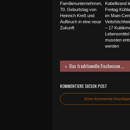
Familienunternehmen,
Kabelbrand l
70. Geburtstag von
Freitag Kühl
Heinrich Kreß und
im Main-Cen
Aufbruch in eine neue
Veitshöchhe
Zukunft
– 17 Kubikme
Lebensmittel
mussten ents
werden
Das traditionelle Fischessen der NaturFreunde war auch heuer wieder famos
KOMMENTIERE DIESEN POST
Einen Kommentar hinzufüge