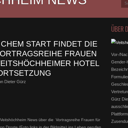
ÜBER 
CHEM START FINDET DIE
VORTRAGSREIHE FRAUEN
Vor-/Nac
VEITSHÖCHHEIMER HOTEL
Gender-H
Bezeichn
FORTSETZUNG
Formulie
n Dieter Gürz
Geschlec
Vertretun
Gürz Die
ausschli
Plattform
Veitshöchheim News über die Vortragsreihe Frauen für
Zusendun
n Droste (Foto links in der Bildmitte) ins Leben gerufen