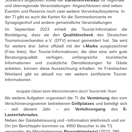
Souvenirs angeboten sowie der
Kartenvorverkauf
für regionale
und überregionale Veranstaltungen. Angeschlossen sind neben
Eventim und Reservix noch zwei weitere Vorverkaufssysteme. In
der TI gibt es auch die Karten für die Sommerkonzerte im
Synagogenhof und andere gemeindliche Veranstaltungen.
Im September 2023 erhielt die Tourist-Information die
Bestätigung, dass sie den
Qualitätscheck
des Deutschen
Tourismusverbandes e.V. (DTV) erneut gemeistert hat. Sie wird
für weitere drei Jahre offiziell mit der
i-Marke
ausgezeichnet
(Foto links). Nur Tourist-Informationen, die über eine sehr gute
Beratungsqualität verfügen, umfangreiche touristische
Informationen und zusätzliche Dienstleistungen für Gäste
anbieten, können diese Auszeichnung erhalten. Im Fränkischen
Weinland gibt es aktuell nur vier weitere zertifizierte Tourist-
Informationen.
Ausgabe Gläser beim Weinschlendern durch Tourist-Info-Team
Als weitere Aufgaben organisiert die TI die
Vermietung
des vom
Verschönerungsverein betriebenen
Grillplatzes
und beteiligt sich
- seit diesem Jahr – am
Verleihvorgang
des
E-
Lastenfahrrades
.
Neben der Gästebetreuung und –Information telefonisch und vor
Ort (im Berichtsjahr kommen ca. 4950 Besucher in die TI)
versenden die Mitarbeiterinnen
Prospektmaterial
(2023: 390