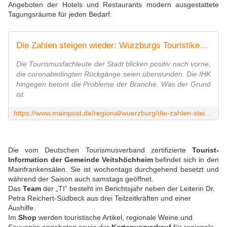
Angeboten der Hotels und Restaurants modern ausgestattete
Tagungsräume für jeden Bedarf.
Die Zahlen steigen wieder: Würzburgs Touristiker sehen die Stadt im Aufwind - die IHK befürchtet jedoch eine Flaute
Die Tourismusfachleute der Stadt blicken positiv nach vorne,
die coronabedingten Rückgänge seien überwunden. Die IHK
hingegen betont die Probleme der Branche. Was der Grund
ist.
https://www.mainpost.de/regional/wuerzburg/die-zahlen-steigen-wieder-wuerzburgs-touristiker-sehen-die-stadt-im-aufwind-die-ihk-befuerchtet-jedoch-eine-flaute-art-11393782
Die vom Deutschen Tourismusverband zertifizierte
Tourist-
Information der Gemeinde Veitshöchheim
befindet sich in den
Mainfrankensälen. Sie ist wochentags durchgehend besetzt und
während der Saison auch samstags geöffnet.
Das
Team
der „TI“ besteht im Berichtsjahr neben der Leiterin Dr.
Petra Reichert-Südbeck aus drei Teilzeitkräften und einer
Aushilfe.
Im
Shop
werden touristische Artikel, regionale Weine und