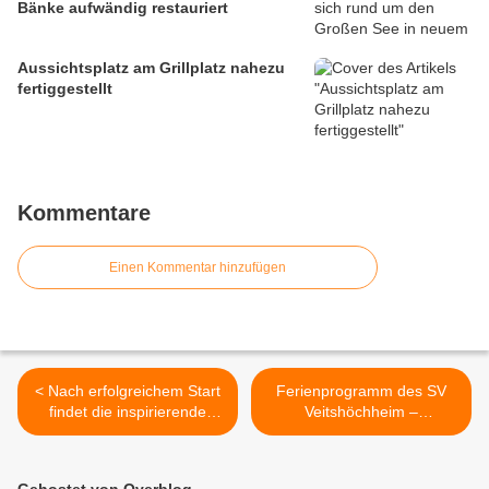
Bänke aufwändig restauriert
Aussichtsplatz am Grillplatz nahezu
fertiggestellt
Kommentare
Einen Kommentar hinzufügen
< Nach erfolgreichem Start
Ferienprogramm des SV
findet die inspirierende
Veitshöchheim –
Vortragsreihe Frauen für
Fußballschulen im Jahr
Frauen im Veitshöchheimer
2024 >
Hotel am Main seine