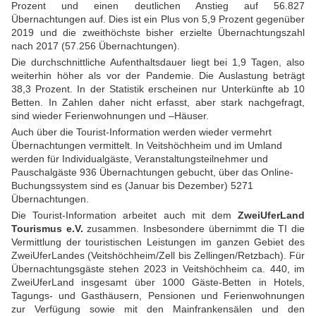
Prozent und einen deutlichen Anstieg auf 56.827
Übernachtungen auf. Dies ist ein Plus von 5,9 Prozent gegenüber
2019 und die zweithöchste bisher erzielte Übernachtungszahl
nach 2017 (57.256 Übernachtungen).
Die durchschnittliche Aufenthaltsdauer liegt bei 1,9 Tagen, also
weiterhin höher als vor der Pandemie. Die Auslastung beträgt
38,3 Prozent. In der Statistik erscheinen nur Unterkünfte ab 10
Betten. In Zahlen daher nicht erfasst, aber stark nachgefragt,
sind wieder Ferienwohnungen und –Häuser.
Auch über die Tourist-Information werden wieder vermehrt
Übernachtungen vermittelt. In Veitshöchheim und im Umland
werden für Individualgäste, Veranstaltungsteilnehmer und
Pauschalgäste 936 Übernachtungen gebucht, über das Online-
Buchungssystem sind es (Januar bis Dezember) 5271
Übernachtungen.
Die Tourist-Information arbeitet auch mit dem
ZweiUferLand
Tourismus e.V.
zusammen. Insbesondere übernimmt die TI die
Vermittlung der touristischen Leistungen im ganzen Gebiet des
ZweiUferLandes (Veitshöchheim/Zell bis Zellingen/Retzbach). Für
Übernachtungsgäste stehen 2023 in Veitshöchheim ca. 440, im
ZweiUferLand insgesamt über 1000 Gäste-Betten in Hotels,
Tagungs- und Gasthäusern, Pensionen und Ferienwohnungen
zur Verfügung sowie mit den Mainfrankensälen und den