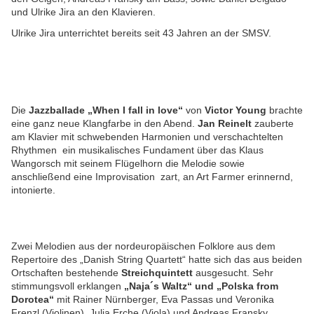
und Ulrike Jira an den Klavieren.
Ulrike Jira unterrichtet bereits seit 43 Jahren an der SMSV.
Die
Jazzballade „When I fall in love“
von
Victor Young
brachte
eine ganz neue Klangfarbe in den Abend.
Jan Reinelt
zauberte
am Klavier mit schwebenden Harmonien und verschachtelten
Rhythmen ein musikalisches Fundament über das Klaus
Wangorsch mit seinem Flügelhorn die Melodie sowie
anschließend eine Improvisation zart, an Art Farmer erinnernd,
intonierte.
Zwei Melodien aus der nordeuropäischen Folklore aus dem
Repertoire des „Danish String Quartett“ hatte sich das aus beiden
Ortschaften bestehende
Streichquintett
ausgesucht. Sehr
stimmungsvoll erklangen
„Naja´s Waltz“ und „Polska from
Dorotea“
mit Rainer Nürnberger, Eva Passas und Veronika
Frenzl (Violinen), Julia Erche (Viola) und Andreas Fransky