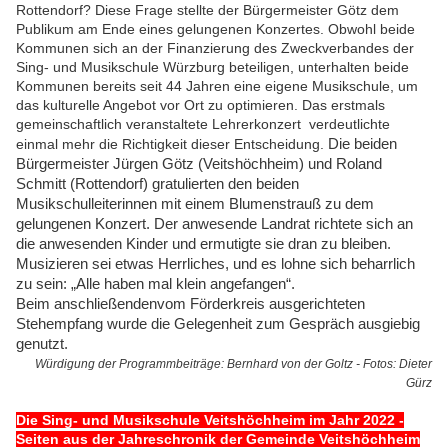
Rottendorf? Diese Frage stellte der Bürgermeister Götz dem
Publikum am Ende eines gelungenen Konzertes. Obwohl beide
Kommunen sich an der Finanzierung des Zweckverbandes der
Sing- und Musikschule Würzburg beteiligen, unterhalten beide
Kommunen bereits seit 44 Jahren eine eigene Musikschule, um
das kulturelle Angebot vor Ort zu optimieren. Das erstmals
gemeinschaftlich veranstaltete Lehrerkonzert verdeutlichte
einmal mehr die Richtigkeit dieser Entscheidung.
Die beiden
Bürgermeister Jürgen Götz (Veitshöchheim) und Roland
Schmitt (Rottendorf) gratulierten den beiden
Musikschulleiterinnen mit einem Blumenstrauß zu dem
gelungenen Konzert. Der anwesende Landrat richtete sich an
die anwesenden Kinder und ermutigte sie dran zu bleiben.
Musizieren sei etwas Herrliches, und es lohne sich beharrlich
zu sein: „Alle haben mal klein angefangen“.
Beim anschließendenvom Förderkreis ausgerichteten
Stehempfang wurde die Gelegenheit zum Gespräch ausgiebig
genutzt.
Würdigung der Programmbeiträge: Bernhard von der Goltz - Fotos: Dieter
Gürz
Die Sing- und Musikschule Veitshöchheim im Jahr 2022 -
Seiten aus der Jahreschronik der Gemeinde Veitshöchheim