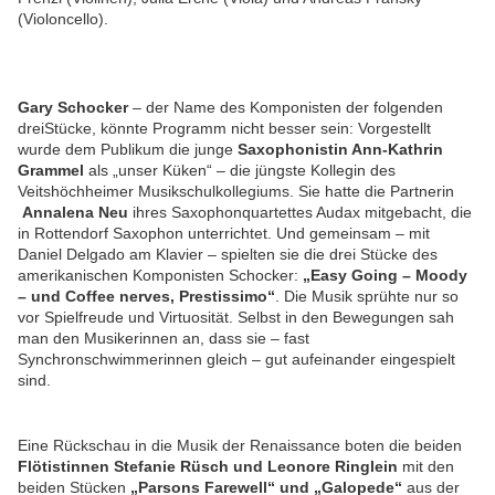
(Violoncello).
Gary Schocker
– der Name des Komponisten der folgenden
dreiStücke, könnte Programm nicht besser sein: Vorgestellt
wurde dem Publikum die junge
Saxophonistin Ann-Kathrin
Grammel
als „unser Küken“ – die jüngste Kollegin des
Veitshöchheimer Musikschulkollegiums. Sie hatte die Partnerin
Annalena Neu
ihres Saxophonquartettes Audax mitgebacht, die
in Rottendorf Saxophon unterrichtet. Und gemeinsam – mit
Daniel Delgado am Klavier – spielten sie die drei Stücke des
amerikanischen Komponisten Schocker:
„Easy Going – Moody
– und Coffee nerves, Prestissimo“
. Die Musik sprühte nur so
vor Spielfreude und Virtuosität. Selbst in den Bewegungen sah
man den Musikerinnen an, dass sie – fast
Synchronschwimmerinnen gleich – gut aufeinander eingespielt
sind.
Eine Rückschau in die Musik der Renaissance boten die beiden
Flötistinnen Stefanie Rüsch und Leonore Ringlein
mit den
beiden Stücken
„Parsons Farewell“ und „Galopede“
aus der