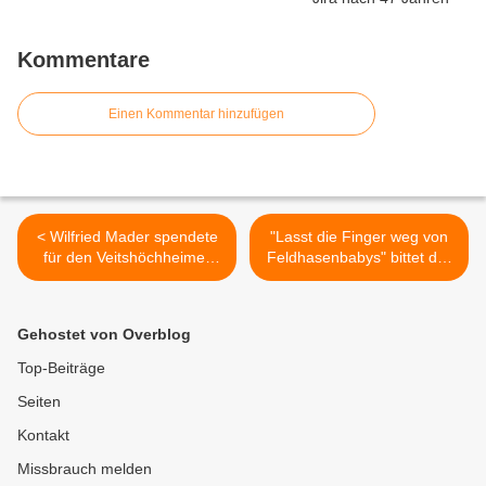
Kommentare
Einen Kommentar hinzufügen
< Wilfried Mader spendete
"Lasst die Finger weg von
für den Veitshöchheimer
Feldhasenbabys" bittet der
Jahresbaumweg im
Veitshöchheimer
Nachgang zu seinem 80.
Jagdpächter Michael Hein >
Geburtstag eine Birke
Gehostet von Overblog
Top-Beiträge
Seiten
Kontakt
Missbrauch melden