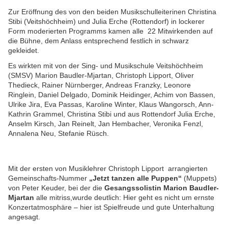
Zur Eröffnung des von den beiden Musikschulleiterinen Christina
Stibi (Veitshöchheim) und Julia Erche (Rottendorf) in lockerer
Form moderierten Programms kamen alle 22 Mitwirkenden auf
die Bühne, dem Anlass entsprechend festlich in schwarz
gekleidet.
Es wirkten mit von der Sing- und Musikschule
Veitshöchheim
(SMSV) Marion Baudler-Mjartan, Christoph Lipport, Oliver
Thedieck, Rainer Nürnberger, Andreas Franzky, Leonore
Ringlein, Daniel Delgado, Dominik Heidinger, Achim von Bassen,
Ulrike Jira, Eva Passas, Karoline Winter, Klaus Wangorsch, Ann-
Kathrin Grammel, Christina Stibi und aus Rottendorf Julia Erche,
Anselm Kirsch, Jan Reinelt, Jan Hembacher, Veronika Fenzl,
Annalena Neu, Stefanie Rüsch.
Mit der ersten von Musiklehrer Christoph Lipport arrangierten
Gemeinschafts-Nummer
„Jetzt tanzen alle Puppen“
(Muppets)
von Peter Keuder, bei der die
Gesangssolistin Marion Baudler-
Mjartan
alle mitriss,wurde deutlich: Hier geht es nicht um ernste
Konzertatmosphäre – hier ist Spielfreude und gute Unterhaltung
angesagt.