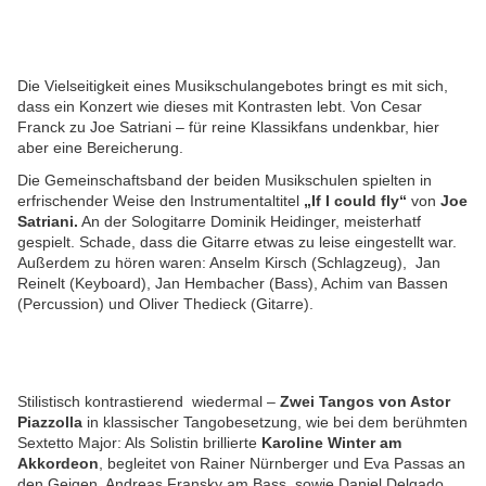
Die Vielseitigkeit eines Musikschulangebotes bringt es mit sich,
dass ein Konzert wie dieses mit Kontrasten lebt. Von Cesar
Franck zu Joe Satriani – für reine Klassikfans undenkbar, hier
aber eine Bereicherung.
Die Gemeinschaftsband der beiden Musikschulen spielten in
erfrischender Weise den Instrumentaltitel
„If I could fly“
von
Joe
Satriani.
An der Sologitarre Dominik Heidinger, meisterhatf
gespielt. Schade, dass die Gitarre etwas zu leise eingestellt war.
Außerdem zu hören waren: Anselm Kirsch (Schlagzeug), Jan
Reinelt (Keyboard), Jan Hembacher (Bass), Achim van Bassen
(Percussion) und Oliver Thedieck (Gitarre).
Stilistisch kontrastierend wiedermal –
Zwei Tangos von Astor
Piazzolla
in klassischer Tangobesetzung, wie bei dem berühmten
Sextetto Major: Als Solistin brillierte
Karoline Winter am
Akkordeon
, begleitet von Rainer Nürnberger und Eva Passas an
den Geigen, Andreas Fransky am Bass, sowie Daniel Delgado