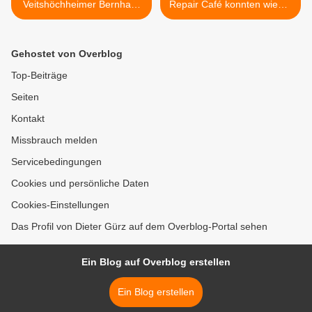
Veitshöchheimer Bernhard
Repair Café konnten wieder
Schlereth (SPD) als neuen
viele defekte Gegenstände
Kreisrat im Landkreis
vor der Mülltonne bewahrt
Würzburg als Nachfolger
werde >
Gehostet von Overblog
von Dr. Eva-Maria Distler
Top-Beiträge
Seiten
Kontakt
Missbrauch melden
Servicebedingungen
Cookies und persönliche Daten
Cookies-Einstellungen
Das Profil von Dieter Gürz auf dem Overblog-Portal sehen
Ein Blog auf Overblog erstellen
Ein Blog erstellen