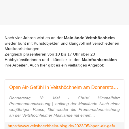
Nach vier Jahren wird es an der
Mainlände Veitshöchheim
wieder bunt mit Kunstobjekten und klangvoll mit verschiedenen
Musikdarbietungen.
Zeitgleich präsentieren von 10 bis 17 Uhr über 20
Hobbykünstlerinnen und -künstler in den
Mainfrankensälen
ihre Arbeiten. Auch hier gibt es ein vielfältiges Angebot:
Open Air-Gefühl in Veitshöchheim am Donnerstag 18. Mai - Christi Himmelfahrt: Promenadenmischung entlang der Mainlände + Hobbykünstlermarkt Mainfrankensäle - Veitshöchheim News
Donnerstag 18. Mai - Christi Himmelfahrt
Promenadenmischung | entlang der Mainlände Nach einer
vierjährigen Pause, lädt wieder die Promenadenmischung
an der Veitshöchheimer Mainlände mit einem...
https://www.veitshoechheim-blog.de/2023/05/open-air-gefuhl-in-veitshochheim-am-donnerstag-18-mai-christi-himmelfahrt-promenadenmischung-entlang-der-mainlande-hobbykunstlermarkt-mainfrankensale.html