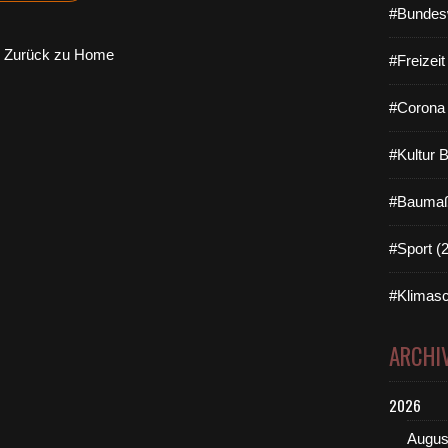
#Bundes
Zurück zu Home
#Freizei
#Corona 
#Kultur 
#Baumaß
#Sport (
#Klimasc
ARCHI
2026
Augus