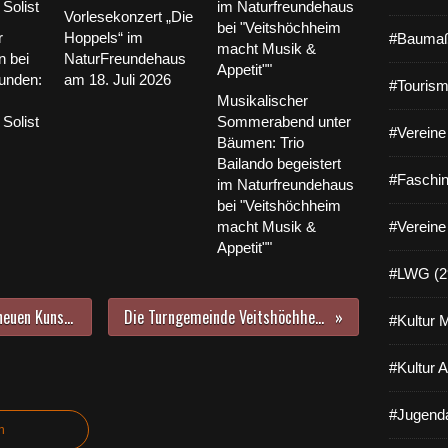
Vorlesekonzert „Die
r
Hoppels“ im
#Baumaß
 bei
NaturFreundehaus
unden:
am 18. Juli 2026
#Tourism
Musikalischer
 Solist
Sommerabend unter
#Vereine 
Bäumen: Trio
Bailando begeistert
#Faschin
im Naturfreundehaus
bei "Veitshöchheim
macht Musik &
#Vereine
Appetit""
#LWG (2
Die offizielle Einweihung der zwei neuen Kunstrasenplätze am Sonntagmorgen bildete den Höhepunkt des viertägigen Jubiläumsfestes "95 Jahre Sportverein Veitshöchheim."
Die Turngemeinde Veitshöchheim bald führungslos? Einer der größten Vereine im Landkreis blickt in eine ungewisse Zukunft
#Kultur 
#Kultur 
#Jugenda
n