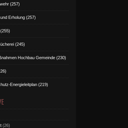
wehr (257)
t und Erholung (257)
(255)
Bücherei (245)
nahmen Hochbau Gemeinde (230)
226)
hutz-Energieleitplan (219)
VE
t
(26)