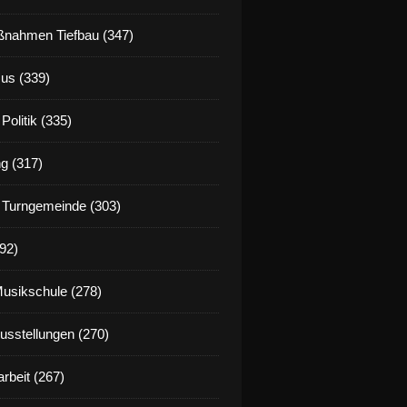
nahmen Tiefbau (347)
us (339)
Politik (335)
g (317)
 Turngemeinde (303)
92)
Musikschule (278)
Ausstellungen (270)
rbeit (267)