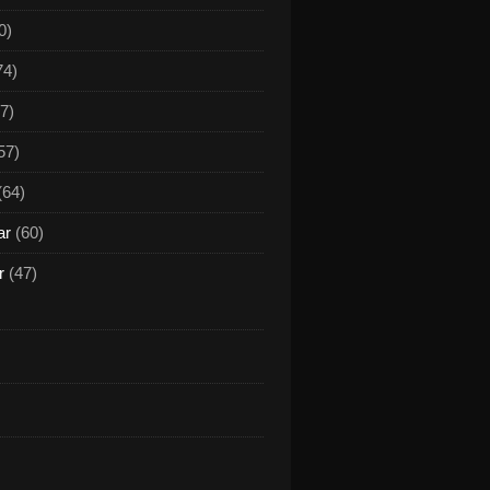
0)
74)
7)
57)
(64)
ar
(60)
r
(47)