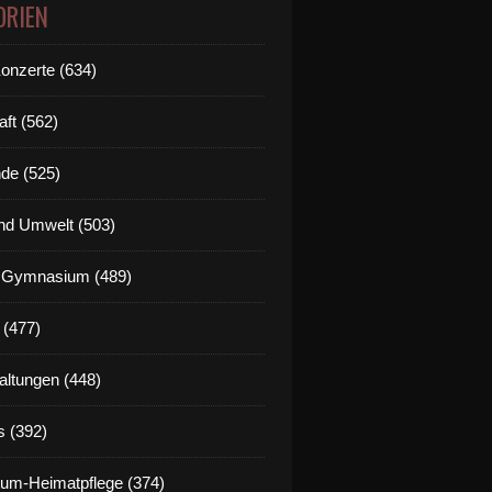
ORIEN
Konzerte (634)
aft (562)
de (525)
nd Umwelt (503)
g Gymnasium (489)
 (477)
altungen (448)
s (392)
um-Heimatpflege (374)