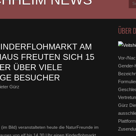
ÜBER 
KINDERFLOHMARKT AM
AUS FREUTEN SICH 15
Vor-/Nac
ER ÜBER VIELE
Gender-H
Bezeichn
IGE BESUCHER
Formulie
eter Gürz
Geschlec
Vertretun
Gürz Die
ausschli
Plattform
(im Bild) veranstalteten heute die NaturFreunde im
Zusendun
auses von elf bis 14.30 Uhr einen Kinderflohmarkt.