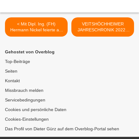
< Mit Dipl. Ing. (FH)
VEITSHÖCHHEIMER
Hermann Nickel feierte am
JAHRESCHRONIK 2022 -
1. April ein
Teil 2 - Aus der Verwaltung
außergewöhnlicher Mensch
(S. 6-13) >
seinen 100. Geburtstag
Gehostet von Overblog
Top-Beiträge
Seiten
Kontakt
Missbrauch melden
Servicebedingungen
Cookies und persönliche Daten
Cookies-Einstellungen
Das Profil von Dieter Gürz auf dem Overblog-Portal sehen