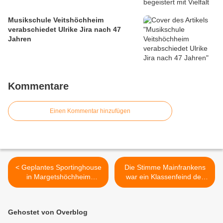
Musikschule Veitshöchheim
verabschiedet Ulrike Jira nach 47
Jahren
Kommentare
Einen Kommentar hinzufügen
< Geplantes Sportinghouse
Die Stimme Mainfrankens
in Margetshöchheim
war ein Klassenfeind der
eröffnet auch
DDR - Eberhard
Trainingsmöglichkeiten für
Schellenbergers
Veitshöchheimer Vereine -
beeindruckende Lesung in
Gehostet von Overblog
Info-Abend am 20.
der Veitshöchheimer