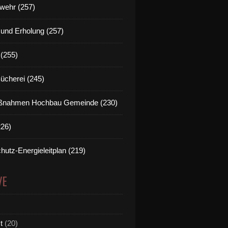
wehr (257)
t und Erholung (257)
(255)
Bücherei (245)
nahmen Hochbau Gemeinde (230)
226)
hutz-Energieleitplan (219)
VE
t
(20)