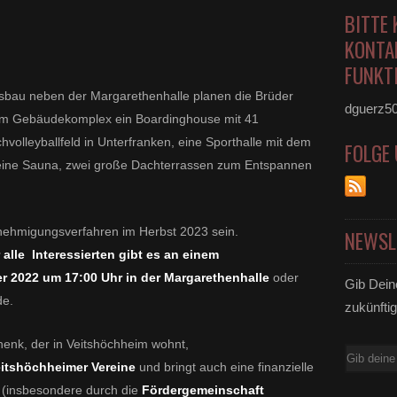
BITTE 
KONTA
FUNKTI
sbau neben der Margarethenhalle planen die Brüder
dguerz5
nem Gebäudekomplex ein Boardinghouse mit 41
volleyballfeld in Unterfranken, eine Sporthalle mit dem
FOLGE
, eine Sauna, zwei große Dachterrassen zum Entspannen
nehmigungsverfahren im Herbst 2023 sein.
NEWSL
alle Interessierten gibt es an einem
r 2022 um 17:00 Uhr in der Margarethenhalle
oder
Gib Dein
de.
zukünftig
chenk, der in Veitshöchheim wohnt,
E-
eitshöchheimer Vereine
und bringt auch eine finanzielle
Mail
 (insbesondere durch die
Fördergemeinschaft