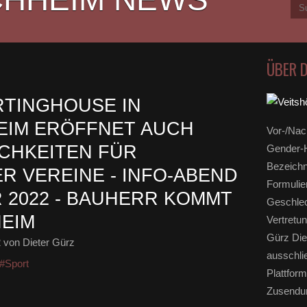
ÜBER 
TINGHOUSE IN
IM ERÖFFNET AUCH
Vor-/Nac
CHKEITEN FÜR
Gender-H
Bezeichn
R VEREINE - INFO-ABEND
Formulie
R 2022 - BAUHERR KOMMT
Geschlec
EIM
Vertretun
Gürz Die
2
von Dieter Gürz
ausschli
#Sport
Plattform
Zusendun