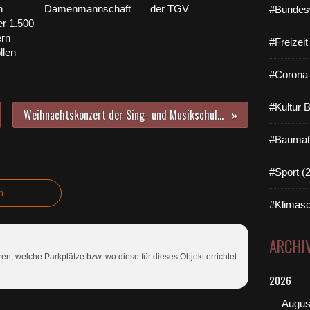
n
Damenmannschaft
der TGV
#Bundes
er 1.500
ern
#Freizei
llen
#Corona 
#Kultur 
Weihnachtskonzert der Sing- und Musikschule Veitshöchheim endlich wieder live am 16. Dezember 2022
#Baumaß
#Sport (
n
#Klimasc
ARCHI
n, welche Parkplätze bzw. wo diese für dieses Objekt errichtet
2026
Augus