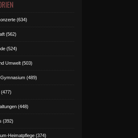
ORIEN
Konzerte (634)
aft (562)
de (524)
nd Umwelt (503)
g Gymnasium (489)
 (477)
altungen (448)
s (392)
um-Heimatpflege (374)