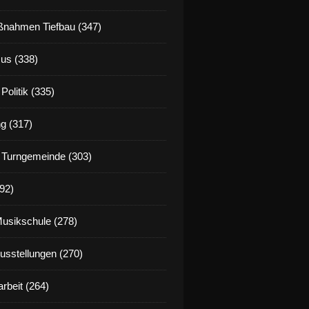
nahmen Tiefbau (347)
us (338)
Politik (335)
g (317)
 Turngemeinde (303)
92)
Musikschule (278)
Ausstellungen (270)
rbeit (264)