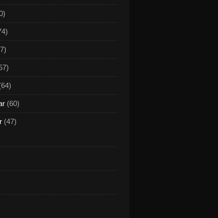
0)
74)
7)
57)
(64)
ar
(60)
r
(47)