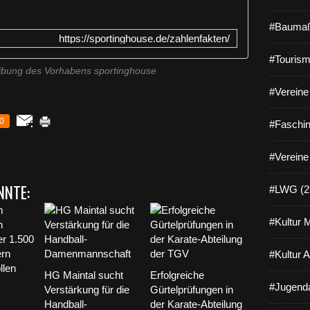
#Baumaß
https://sportinghouse.de/zahlenfakten/
#Tourism
eibung des Vorhabens sportinghouse
#Vereine 
0
#Faschin
#Vereine
NNTE:
#LWG (2
#Kultur 
#Kultur 
HG Maintal sucht
Erfolgreiche
#Jugenda
Verstärkung für die
Gürtelprüfungen in
Handball-
der Karate-Abteilung