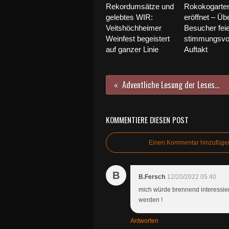
Rekordumsätze und
Rokokogarte
gelebtes WIR:
eröffnet – Üb
Veitshöchheimer
Besucher fei
Weinfest begeistert
stimmungsvo
auf ganzer Linie
Auftakt
Adventliche Lesung der Lesescouts des Gymnasiums in der Vituskirche
KOMMENTIERE DIESEN POST
Einen Kommentar hinzufüge
B
B.Fersch
12/20/2022 05:40
mich würde brennend interessiere
werden !
Antworten