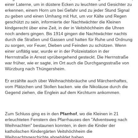
einer Laterne, um in düstere Ecken zu leuchten und Gesichter zu
erkennen, einem Horn um bei Gefahr und zu jeder Stund Signal
zu geben und einen Umhang mit Hut, um vor Kälte und Regen
geschützt zu sein, informierte der Nachtwächter die Kleinen
kindgerecht über eine Zeit, in der in Veitshöchheim die Uhren
noch anders gingen. Bis 1914 gingen die Nachtwächter nachts
durch die Straßen und Gassen und hatten für Ruhe und Ordnung
zu sorgen, vor Feuer, Dieben und Feinden zu schützen. Wenn
einer unflätig war, wurde er in der Polizeistation in der
Herrnstraße in Arrest vprübergehend gesteckt. Die Herrnstraße
war früher, wie er sagte, im Ort auch die Durchgangsstraße von
Würzburg nach Thüngersheim.
Er erzählte auch über Weihnachtsbräuche und Märchenhaftes,
vom Plätzchen und Stollen backen. wie die Nikoläuse durch die
Gegend ziehen, die Englein auf dem Kirchturm ankommen.
Zum Schluss ging es in den
Pfarrhof
, wo die Kleinen in 21
erleuchteten Fenstern des Pfarrhauses den "Adventsweg nach
Weihnachten" bestaunen konnten, in dem die Kinder der
katholischen Kindergärten Veitshöchheim die
Weihnachtsgeschichte abgebildet haben.