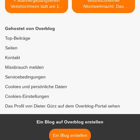
< Männergesangverein
Veitshöchheimer
Veitshöchheim lädt am 10.
Altortweihnacht: Das
Dezember 2022, 17 Uhr
Weihnachtshaus in der
zum 28. festlichen
Bahnhofstraße ist auch in
Adventskonzert in die
total abgespeckter Form
Gehostet von Overblog
Vituskirche ein
noch einen Besuch wert >
Top-Beiträge
Seiten
Kontakt
Missbrauch melden
Servicebedingungen
Cookies und persönliche Daten
Cookies-Einstellungen
Das Profil von Dieter Gürz auf dem Overblog-Portal sehen
Ein Blog auf Overblog erstellen
Ein Blog erstellen