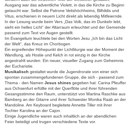
Ausgang war das adventliche Violett, in das die Kirche zu Beginn
getaucht war. Selbst die Patrone Veitshöchheims, Bilhildis und
Vitus, erschienen in neuem Licht direkt als lebendig Mitfeiernde.
In der Lesung wurde beim Vers „Das Volk, das im Dunkeln lebt,
sieht ein helles Licht“ der Altarraum erleuchtet und der Gemeinde
passend zum Text vor Augen gestellt.
Im Evangelium leuchtete bei den Worten Jesu „Ich bin das Licht
der Welt“, das Kreuz im Chorbogen.
Ein ergreifender Höhepunkt der Lichtliturgie war der Moment der
Wandlung, als Hostie und Kelch in rot einzig in der Kirche
angestrahlt wurden. Ein neuer, visueller Zugang zum Geheimnis
der Eucharistie.
Musikalisch
gestaltet wurde die Jugendrorate von einer sich
spontan zusammengefundenen Gruppe, die sich - passend zum
Thema - den Namen
Jesus shines
gegeben hat: Carina Pfeuffer
aus Ochsenfurt erfüllte mit der Querflöte und ihrer führenden
Gesangsstimme den Raum, unterstützt von Martina Raschke aus
Bamberg an der Gitarre und ihrer Schwester Monika Raab an der
Mandoline. Am Keyboard begleitete Annette Tiller mit ihrer
Tochter Karolina an der Cajon.
Einige Jugendliche waren auch inhaltlich an der abendlichen
Feier beteiligt und trugen verschiedene Texte vor.