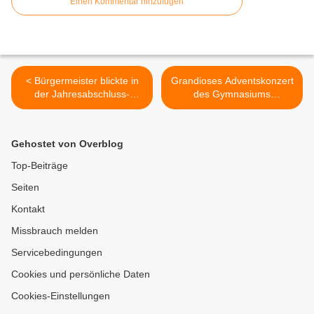
Einen Kommentar hinzufügen
< Bürgermeister blickte in
Grandioses Adventskonzert
der Jahresabschluss-
des Gymnasiums
Sitzung des Gemeinderates
Veitshöchheim vor über 400
vor über 60 geladenen
Zuhörern in der
Gästen auf ein bewegendes
Kuratiekirche >
Gehostet von Overblog
und bewegtes Jahr 2022
zurück
Top-Beiträge
Seiten
Kontakt
Missbrauch melden
Servicebedingungen
Cookies und persönliche Daten
Cookies-Einstellungen