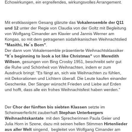
Echowirkungen, ein ergreifendes, wirkungsvolles Arrangement.
Mit erstklassigem Gesang glänzte das
Vokalensemble der Q11
und 12
unter der Regie von Claudia von der Goltz mit Begleitung
von Wolfgang Cimander am Klavier und Jannis Werner am
Kongas, so mit dem getragenen südafrikanischen Weihnachtslied
"Masithi, He´s Born"
.
Der dann vom Vokalensemble präsentierte Weihnachtsklassiker
"It´s beginning to look a lot like Christmas"
von
Meredith
Willson
, gesungen von Bing Crosby 1951, beschreibt sehr gut
die Ruhe und Schönheit von Weihnachten, indem er zum
Ausdruck bringt:
"Es fängt an, sich wie Weihnachten zu fühlen,
mit Dekorationen und Lichtern überall.
Die Leute kaufen einander
Geschenke.
Der Sänger wünscht Frieden und Liebe auf Erden
und hofft, dass alle ein frohes Weihnachtsfest haben werden."
Der
Chor der fünften bis siebten Klassen
setzte im
Scheinwerferlicht zauberhaft
Stephan Unterbergers
Weihnachtskantate
mit den Sprecherinnen Paula Geier und
Julia Horn in Szene, dazu mit seinen hellen Stimmen
Hirtenlieder
aus aller Welt
singend, begleitet von Wolfgang Cimander am