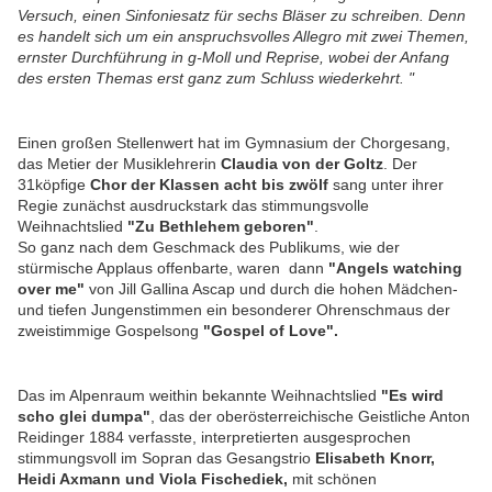
Versuch, einen Sinfoniesatz für sechs Bläser zu schreiben. Denn
es handelt sich um ein anspruchsvolles Allegro mit zwei Themen,
ernster Durchführung in g-Moll und Reprise, wobei der Anfang
des ersten Themas erst ganz zum Schluss wiederkehrt. "
Einen großen Stellenwert hat im Gymnasium der Chorgesang,
das Metier der Musiklehrerin
Claudia von der Goltz
. Der
31köpfige
Chor der Klassen acht bis zwölf
sang unter ihrer
Regie zunächst ausdruckstark das stimmungsvolle
Weihnachtslied
"Zu Bethlehem geboren"
.
So ganz nach dem Geschmack des Publikums, wie der
stürmische Applaus offenbarte, waren dann
"Angels watching
over me"
von Jill Gallina Ascap und durch die hohen Mädchen-
und tiefen Jungenstimmen ein besonderer Ohrenschmaus der
zweistimmige Gospelsong
"Gospel of Love".
Das im Alpenraum weithin bekannte Weihnachtslied
"Es wird
scho glei dumpa"
, das der oberösterreichische Geistliche Anton
Reidinger 1884 verfasste, interpretierten ausgesprochen
stimmungsvoll im Sopran das Gesangstrio
Elisabeth Knorr,
Heidi Axmann und Viola Fischediek,
mit schönen