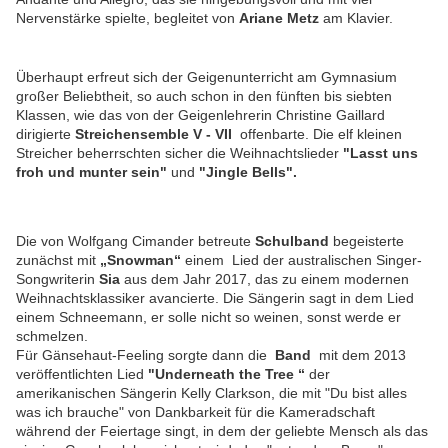
Nervenstärke spielte, begleitet
von
Ariane Metz
am Klavier.
Überhaupt erfreut sich der Geigenunterricht am Gymnasium
großer Beliebtheit, so auch schon in den fünften bis siebten
Klassen, wie das von der Geigenlehrerin Christine Gaillard
dirigierte
Streichensemble V - VII
offenbarte. Die elf kleinen
Streicher beherrschten sicher die Weihnachtslieder
"Lasst uns
froh und munter sein"
und
"Jingle Bells".
Die von Wolfgang Cimander betreute
Schulband
begeisterte
zunächst mit
„Snowman“
einem Lied der australischen Singer-
Songwriterin
Sia
aus dem Jahr 2017, das zu einem modernen
Weihnachtsklassiker avancierte. Die Sängerin sagt in dem Lied
einem Schneemann, er solle nicht so weinen, sonst werde er
schmelzen.
Für Gänsehaut-Feeling sorgte dann die
Band
mit dem 2013
veröffentlichten Lied
"Underneath the Tree “
der
amerikanischen Sängerin Kelly Clarkson, die mit "Du bist alles
was ich brauche" von Dankbarkeit für die Kameradschaft
während der Feiertage singt, in dem der geliebte Mensch als das