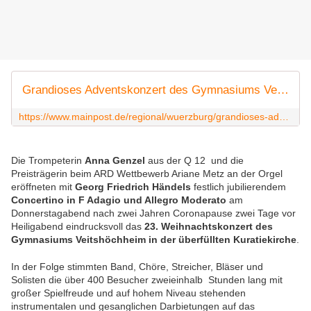
Grandioses Adventskonzert des Gymnasiums Veitshöchheim
https://www.mainpost.de/regional/wuerzburg/grandioses-adventskonzert-des-gymnasiums-veitshoechheim-art-11001677
Die Trompeterin
Anna Genzel
aus der Q 12 und die
Preisträgerin beim ARD Wettbewerb Ariane Metz an der Orgel
eröffneten mit
Georg Friedrich Händels
festlich jubilierendem
Concertino in F Adagio und Allegro Moderato
am
Donnerstagabend nach zwei Jahren Coronapause zwei Tage vor
Heiligabend eindrucksvoll das
23. Weihnachtskonzert des
Gymnasiums Veitshöchheim in der überfüllten Kuratiekirche
.
In der Folge stimmten
Band, Chöre, Streicher, Bläser und
Solisten
die über 400 Besucher zweieinhalb Stunden lang mit
großer Spielfreude und auf hohem Niveau stehenden
instrumentalen und gesanglichen Darbietungen auf das