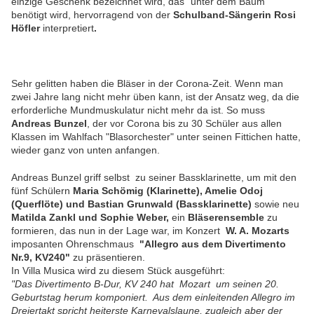
einzige Geschenk bezeichnet wird, das "unter dem Baum"
benötigt wird, hervorragend von der
Schulband-Sängerin
Rosi
Höfler
interpretiert
.
Sehr gelitten haben die Bläser in der Corona-Zeit. Wenn man
zwei Jahre lang nicht mehr üben kann, ist der Ansatz weg, da die
erforderliche Mundmuskulatur nicht mehr da ist. So muss
Andreas Bunzel
, der vor Corona bis zu 30 Schüler aus allen
Klassen im Wahlfach "Blasorchester" unter seinen Fittichen hatte,
wieder ganz von unten anfangen.
Andreas Bunzel griff selbst zu seiner Bassklarinette, um mit den
fünf Schülern
Maria Schömig (Klarinette), Amelie Odoj
(Querflöte) und Bastian Grunwald (Bassklarinette)
sowie neu
Matilda Zankl und Sophie Weber,
ein
Bläserensemble
zu
formieren, das nun in der Lage war, im Konzert
W. A. Mozarts
imposanten Ohrenschmaus
"Allegro aus dem Divertimento
Nr.9, KV240"
zu präsentieren.
In Villa Musica wird zu diesem Stück ausgeführt:
"Das Divertimento B-Dur, KV 240 hat Mozart um seinen 20.
Geburtstag herum komponiert. Aus dem einleitenden Allegro im
Dreiertakt spricht heiterste Karnevalslaune, zugleich aber der