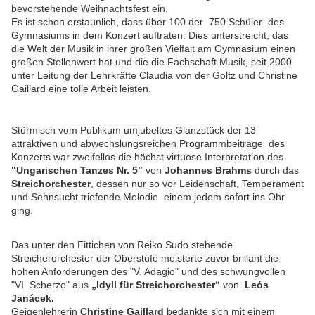
bevorstehende Weihnachtsfest ein.
Es ist schon erstaunlich, dass über 100 der 750 Schüler des
Gymnasiums in dem Konzert auftraten. Dies unterstreicht, das
die Welt der Musik in ihrer großen Vielfalt am Gymnasium einen
großen Stellenwert hat und die die Fachschaft Musik, seit 2000
unter Leitung der Lehrkräfte Claudia von der Goltz und Christine
Gaillard eine tolle Arbeit leisten.
Stürmisch vom Publikum umjubeltes Glanzstück der 13
attraktiven und abwechslungsreichen Programmbeiträge des
Konzerts war zweifellos die höchst virtuose Interpretation des
"Ungarischen Tanzes Nr. 5"
von
Johannes Brahms
durch das
Streichorchester
, dessen
nur so vor Leidenschaft, Temperament
und Sehnsucht triefende Melodie einem jedem sofort ins Ohr
ging.
Das unter den Fittichen von Reiko Sudo stehende
Streicherorchester der Oberstufe meisterte zuvor brillant die
hohen Anforderungen des "
V. Adagio" und des schwungvollen
"VI. Scherzo"
aus
„Idyll für Streichorchester“
von
Leós
Janácek.
Geigenlehrerin
Christine Gaillard
bedankte sich mit einem