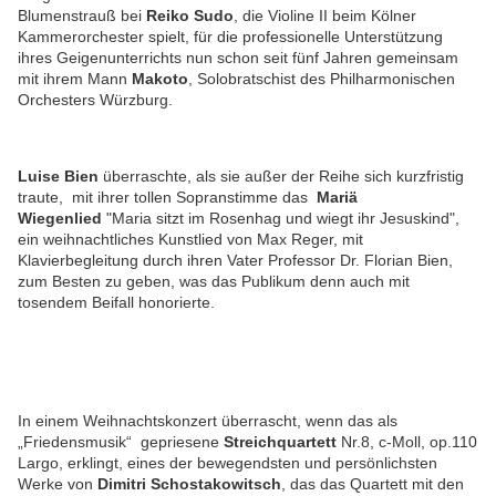
Blumenstrauß bei
Reiko Sudo
, die Violine II beim Kölner
Kammerorchester spielt, für die professionelle Unterstützung
ihres Geigenunterrichts nun schon seit fünf Jahren gemeinsam
mit ihrem Mann
Makoto
, Solobratschist des Philharmonischen
Orchesters Würzburg.
Luise Bien
überraschte, als sie außer der Reihe sich kurzfristig
traute, mit ihrer tollen Sopranstimme das
Mariä
Wiegenlied
"Maria sitzt im Rosenhag und wiegt ihr Jesuskind",
ein weihnachtliches Kunstlied von Max Reger, mit
Klavierbegleitung durch ihren Vater Professor Dr. Florian Bien,
zum Besten zu geben, was das Publikum denn auch mit
tosendem Beifall honorierte.
In einem Weihnachtskonzert überrascht, wenn das als
„Friedensmusik“
gepriesene
Streichquartett
Nr.8, c-Moll, op.110
Largo, erklingt, eines
der bewegendsten und persönlichs
ten
Werke
von
Dimitri Schostakowitsch
, das das Quartett mit den