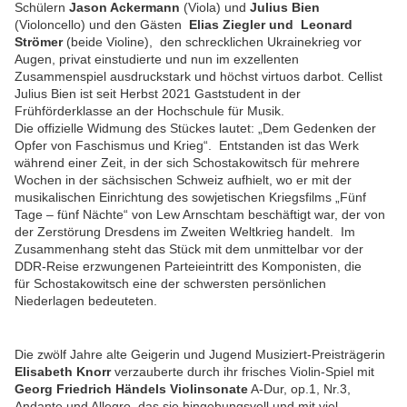
Schülern
Jason Ackermann
(Viola) und
Julius Bien
(Violoncello) und den Gästen
Elias Ziegler und Leonard
Strömer
(beide Violine), den schrecklichen Ukrainekrieg vor
Augen, privat einstudierte und nun im exzellenten
Zusammenspiel ausdruckstark und höchst virtuos darbot. Cellist
Julius Bien ist seit Herbst 2021 Gaststudent in der
Frühförderklasse an der Hochschule für Musik.
D
ie offizielle Widmung des Stückes lautet: „Dem Gedenken
der
Opfer von Faschismus und Krieg“. Entstanden
ist das Werk
während einer Zeit, in der sich
Schostakowitsch für mehrere
Wochen in der säch
sischen Schweiz aufhielt, wo er mit der
musika
lischen Einrichtung des sowjetischen Kriegsfilms
„Fünf
Tage – fünf Nächte“ von Lew Arnschtam be
schäftigt war, der von
der Zerstörung Dresdens im
Zweiten Weltkrieg handelt.
Im
Zusammenhang steht das Stück mit dem unmittelbar vor der
DDR-
Reise erzwungenen Parteieintritt des Komponisten, die
für
Schostakowitsch
eine der schwersten
persönlichen
Niederlagen bedeuteten.
Die zwölf Jahre alte Geigerin und Jugend Musiziert-Preisträgerin
Elisabeth Knorr
verzauberte durch ihr frisches Violin-Spiel mit
Georg Friedrich Händels Violinsonate
A-Dur, op.1, Nr.3,
Andante und Allegro,
das sie hingebungsvoll und mit viel