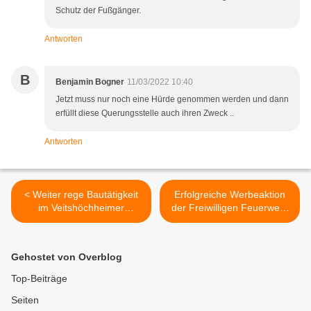
Schutz der Fußgänger.
Antworten
B
Benjamin Bogner
11/03/2022 10:40
Jetzt muss nur noch eine Hürde genommen werden und dann
erfüllt diese Querungsstelle auch ihren Zweck ..
Antworten
< Weiter rege Bautätigkeit
Erfolgreiche Werbeaktion
im Veitshöchheimer
der Freiwilligen Feuerwehr
Baugebiet SANDÄCKER -
Veitshöchheim: Sie freut
Zwei größere Wohnanlagen
sich über 15 Teilnehmende
mit insgesamt 63
am Basiskurs der
Gehostet von Overblog
Wohneinheiten im
Modularen Truppmann-
Entstehen
Ausbildung (MTA) >
Top-Beiträge
Seiten