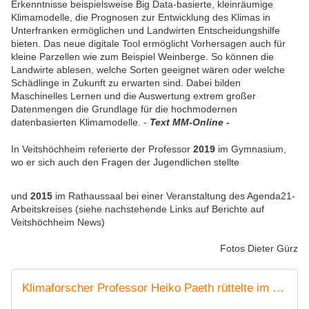
Erkenntnisse beispielsweise Big Data-basierte, kleinräumige
Klimamodelle, die Prognosen zur Entwicklung des Klimas in
Unterfranken ermöglichen und Landwirten Entscheidungshilfe
bieten. Das neue digitale Tool ermöglicht Vorhersagen auch für
kleine Parzellen wie zum Beispiel Weinberge. So können die
Landwirte ablesen, welche Sorten geeignet wären oder welche
Schädlinge in Zukunft zu erwarten sind. Dabei bilden
Maschinelles Lernen und die Auswertung extrem großer
Datenmengen die Grundlage für die hochmodernen
datenbasierten Klimamodelle. -
Text MM-Online -
In Veitshöchheim referierte der Professor
2019
im Gymnasium,
wo er sich auch den Fragen der Jugendlichen stellte
und
2015
im Rathaussaal bei einer Veranstaltung des Agenda21-
Arbeitskreises (siehe nachstehende Links auf Berichte auf
Veitshöchheim News)
Fotos Dieter Gürz
Klimaforscher Professor Heiko Paeth rüttelte im Gymnasium Veitshöchheim die 200 Besucher wach - Publikum stellte per APP 43 Fragen zum Klimawandel/-schutz - Veitshöchheim News