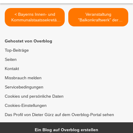
< Bayerns Innen- und
Veranstaltung
Kommunalstaatssekretär
"Balkonkraftwerk" der
Sandro Kirchner ehrte in
Veitshöchheimer Grünen
den Mainfrankensälen
stieß auf großes Interesse
Veitshöchheim 13
>
Gehostet von Overblog
Persönlichkeiten aus
Unterfranken mit der
Top-Beiträge
Kommunalen
Seiten
Verdienstmedaille in Silber
und in Bronze
Kontakt
Missbrauch melden
Servicebedingungen
Cookies und persönliche Daten
Cookies-Einstellungen
Das Profil von Dieter Gürz auf dem Overblog-Portal sehen
Ein Blog auf Overblog erstellen