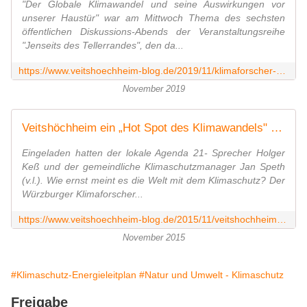
"Der Globale Klimawandel und seine Auswirkungen vor
unserer Haustür" war am Mittwoch Thema des sechsten
öffentlichen Diskussions-Abends der Veranstaltungsreihe
"Jenseits des Tellerrandes", den da...
https://www.veitshoechheim-blog.de/2019/11/klimaforscher-professor-heiko-paeth-ruttelte-im-gymnasium-veitshochheim-die-200-besucher-wach-publikum-stellte-per-app-43-fragen-zum
November 2019
Veitshöchheim ein „Hot Spot des Klimawandels" - Klimaforscher Prof. Dr. Heiko Paeth klärte im Rathaussaal 40 Zuhörer auf - Veitshöchheim News
Eingeladen hatten der lokale Agenda 21- Sprecher Holger
Keß und der gemeindliche Klimaschutzmanager Jan Speth
(v.l.). Wie ernst meint es die Welt mit dem Klimaschutz? Der
Würzburger Klimaforscher...
https://www.veitshoechheim-blog.de/2015/11/veitshochheim-ein-hot-spot-des-klimawandels-klimaforscher-prof-dr-heiko-paeth-klarte-im-rathaussaal-40-zuhorer-auf.html
November 2015
#Klimaschutz-Energieleitplan
#Natur und Umwelt - Klimaschutz
Freigabe