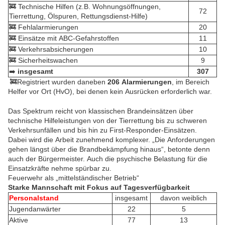
🚒 Technische Hilfen (z.B. Wohnungsöffnungen,
72
Tierrettung, Ölspuren, Rettungsdienst-Hilfe)
🚒 Fehlalarmierungen
20
🚒 Einsätze mit ABC-Gefahrstoffen
11
🚒 Verkehrsabsicherungen
10
🚒 Sicherheitswachen
9
➡️
insgesamt
307
🚒Registriert wurden daneben
206 Alarmierungen
, im Bereich
Helfer vor Ort (HvO), bei denen kein Ausrücken erforderlich war.
Das Spektrum reicht von klassischen Brandeinsätzen über
technische Hilfeleistungen von der Tierrettung bis zu schweren
Verkehrsunfällen und bis hin zu First-Responder-Einsätzen.
Dabei wird die Arbeit zunehmend komplexer. „Die Anforderungen
gehen längst über die Brandbekämpfung hinaus“, betonte denn
auch der Bürgermeister. Auch die psychische Belastung für die
Einsatzkräfte nehme spürbar zu.
Feuerwehr als „mittelständischer Betrieb“
Starke Mannschaft mit Fokus auf Tagesverfügbarkeit
Personalstand
insgesamt
davon weiblich
Jugendanwärter
22
5
Aktive
77
13