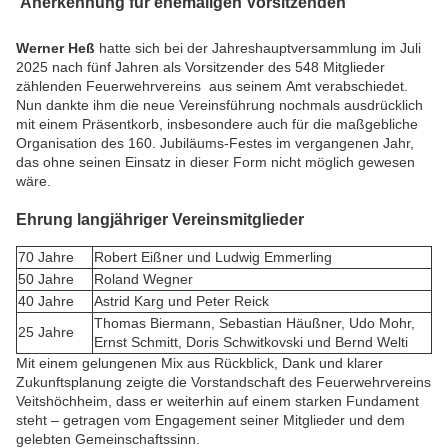
Anerkennung für ehemaligen Vorsitzenden
Werner Heß
hatte sich bei der Jahreshauptversammlung im Juli
2025 nach fünf Jahren als Vorsitzender des 548 Mitglieder
zählenden Feuerwehrvereins aus seinem Amt verabschiedet.
Nun dankte ihm die neue Vereinsführung nochmals ausdrücklich
mit einem Präsentkorb, insbesondere auch für die maßgebliche
Organisation des 160. Jubiläums-Festes im vergangenen Jahr,
das ohne seinen Einsatz in dieser Form nicht möglich gewesen
wäre.
Ehrung langjähriger Vereinsmitglieder
70 Jahre
Robert Eißner und Ludwig Emmerling
50 Jahre
Roland Wegner
40 Jahre
Astrid Karg und Peter Reick
Thomas Biermann, Sebastian Häußner, Udo Mohr,
25 Jahre
Ernst Schmitt, Doris Schwitkovski und Bernd Welti
Mit einem gelungenen Mix aus Rückblick, Dank und klarer
Zukunftsplanung zeigte die Vorstandschaft des Feuerwehrvereins
Veitshöchheim, dass er weiterhin auf einem starken Fundament
steht – getragen vom Engagement seiner Mitglieder und dem
gelebten Gemeinschaftssinn.