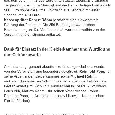
das den Verein mit 1.000 Euro unterstützte. Ebenfalls großzügig
zeigten sich die Firma Staudigl und die Firma Bertignol mit jeweils
500 Euro sowie die Firma Goldzahn aus Lengfeld mit einer
Spende von 400 Euro.
Kassenprüfer Robert Röhm
bestätigte eine einwandfreie
Führung der Finanzen. Die 256 Buchungen waren ohne
Beanstandungen. Die Vorstandschaft wurde daraufhin von der
Versammlung einstimmig entlastet.
Dank für Einsatz in der Kleiderkammer und Würdigung
des Getränkewarts
Auch das Engagement abseits des Einsatzgeschehens wurde
von der Vereinsführung besonders gewürdigt:
Reinhold Popp
für
seine Arbeit in der Kleiderkammer sowie
Michael Röhm
,
vertreten durch seinen Sohn, für seine langjährige Tätigkeit als
Getränkewart (im Bild v.l.n.r. Kassier Merlin Josefs, 2. Vorstand
Louis Birk, Marlow Röhm - für seinen Vater Michael Röhm -
Reinhold Popp, 1. Vorstand Luboslav Ulicny; 1. Kommandant
Florian Fischer).