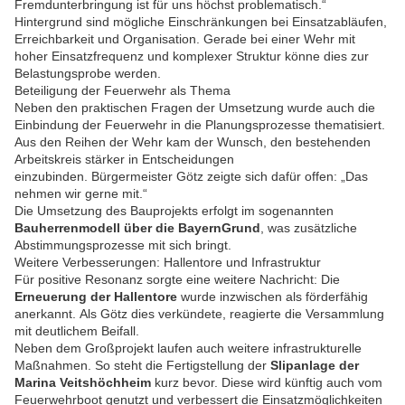
Fremdunterbringung ist für uns höchst problematisch.“
Hintergrund sind mögliche Einschränkungen bei Einsatzabläufen,
Erreichbarkeit und Organisation. Gerade bei einer Wehr mit
hoher Einsatzfrequenz und komplexer Struktur könne dies zur
Belastungsprobe werden.
Beteiligung der Feuerwehr als Thema
Neben den praktischen Fragen der Umsetzung wurde auch die
Einbindung der Feuerwehr in die Planungsprozesse thematisiert.
Aus den Reihen der Wehr kam der Wunsch, den bestehenden
Arbeitskreis stärker in Entscheidungen
einzubinden. Bürgermeister Götz zeigte sich dafür offen: „Das
nehmen wir gerne mit.“
Die Umsetzung des Bauprojekts erfolgt im sogenannten
Bauherrenmodell über die BayernGrund
, was zusätzliche
Abstimmungsprozesse mit sich bringt.
Weitere Verbesserungen: Hallentore und Infrastruktur
Für positive Resonanz sorgte eine weitere Nachricht: Die
Erneuerung der Hallentore
wurde inzwischen als förderfähig
anerkannt. Als Götz dies verkündete, reagierte die Versammlung
mit deutlichem Beifall.
Neben dem Großprojekt laufen auch weitere infrastrukturelle
Maßnahmen. So steht die Fertigstellung der
Slipanlage der
Marina Veitshöchheim
kurz bevor. Diese wird künftig auch vom
Feuerwehrboot genutzt und verbessert die Einsatzmöglichkeiten