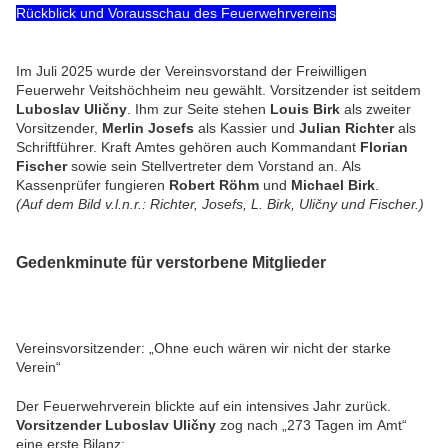
Rückblick und Vorausschau des Feuerwehrvereins
Im Juli 2025 wurde der Vereinsvorstand der Freiwilligen
Feuerwehr Veitshöchheim neu gewählt. Vorsitzender ist seitdem
Luboslav Uličny
. Ihm zur Seite stehen
Louis Birk
als zweiter
Vorsitzender,
Merlin Josefs
als Kassier und
Julian Richter
als
Schriftführer. Kraft Amtes gehören auch Kommandant
Florian
Fischer
sowie sein Stellvertreter dem Vorstand an. Als
Kassenprüfer fungieren
Robert Röhm
und
Michael Birk
.
(Auf dem Bild v.l.n.r.: Richter, Josefs, L. Birk, Uličny und Fischer.)
Gedenkminute für verstorbene Mitglieder
Vereinsvorsitzender: „Ohne euch wären wir nicht der starke
Verein“
Der Feuerwehrverein blickte auf ein intensives Jahr zurück.
Vorsitzender Luboslav Uličny
zog nach „273 Tagen im Amt“
eine erste Bilanz: