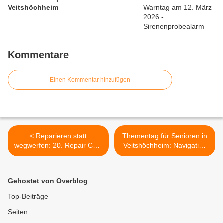
Veitshöchheim
Kommentare
Einen Kommentar hinzufügen
< Reparieren statt
Thementag für Senioren in
wegwerfen: 20. Repair Café
Veitshöchheim: Navigation
in Veitshöchheim mit starker
mit Komoot und Google
Resonanz und klarer
Maps >
Botschaft
Gehostet von Overblog
Top-Beiträge
Seiten