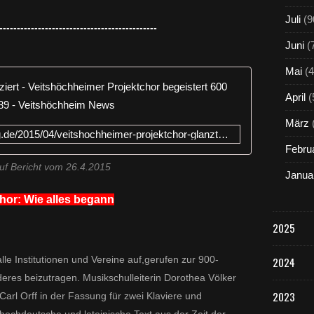
Juli
(9
---------------------------------------------
Juni
(
Mai
(4
Gewaltiges
April
(
März
https://www.veitshoechheim-blog.de/2015/04/veitshochheimer-projektchor-glanzte-mit-dvoraks-requiem-op-89.html
Febru
uf Bericht vom 26.4.2015
Janua
hor: Wie alles begann
2025
e Institutionen und Vereine auf,gerufen zur 900-
2024
res beizutragen. Musikschulleiterin Dorothea Völker
2023
Carl Orff in der Fassung für zwei Klaviere und