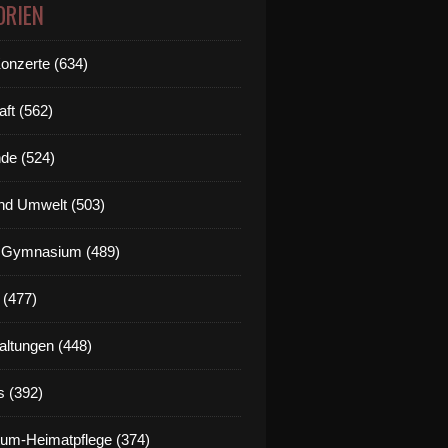
ORIEN
Konzerte (634)
aft (562)
de (524)
nd Umwelt (503)
g Gymnasium (489)
 (477)
altungen (448)
s (392)
um-Heimatpflege (374)