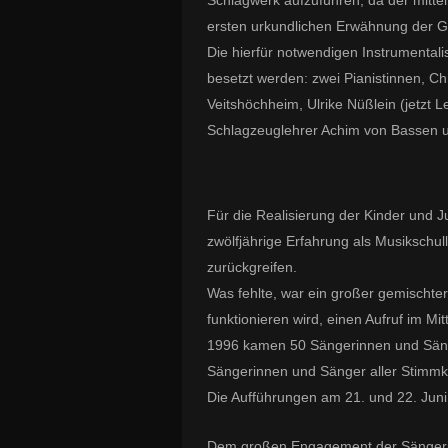
Schlagwerk aufzuführen, da der mittel
ersten urkundlichen Erwähnung der 
Die hierfür notwendigen Instrumental
besetzt werden: zwei Pianistinnen, Chri
Veitshöchheim, Ulrike Nüßlein (jetzt L
Schlagzeuglehrer Achim von Bassen u
Für die Realisierung der Kinder und J
zwölfjährige Erfahrung als Musikschull
zurückgreifen.
Was fehlte, war ein großer gemischter
funktionieren wird, einen Aufruf im Mi
1996 kamen 50 Sängerinnen und Säng
Sängerinnen und Sänger aller Stimm
Die Aufführungen am 21. und 22. Juni
Dem großen Engagement der Sängerin