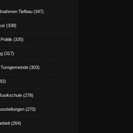
nahmen Tiefbau (347)
us (338)
Politik (335)
g (317)
 Turngemeinde (303)
92)
Musikschule (278)
Ausstellungen (270)
rbeit (264)