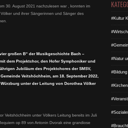
KATEG
vom 30. August 2021 nachzulesen war , konnten im
Völker und ihrer Sängerinnen und Sänger des
#Kultur 
nen.
#Wirtsch
#Gemein
vier großen B“ der Musikgeschichte Bach –
#Natur u
mit dem Projektchor, den Hofer Symphoniker und
jährigen Jubiläum des Projektchores der SMSV,
#Bildun
er Gemeinde Veitshöchheim, am 18. September 2022,
in Würzburg unter der Leitung von Dorothea Völker
#Kirchen
#Veranst
#Soziale
or Veitshöchheim unter Völkers Leitung bereits im Juli
equiem op 89 von Antonin Dvorak eine grandiose
#Braucht