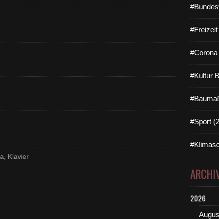
#Bundes
#Freizei
#Corona 
#Kultur 
#Baumaß
#Sport (
#Klimasc
a, Klavier
ARCHI
2026
Augus