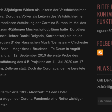
BITTE 
ach 33jährigem Wirken als Leiterin der Veitshöchheimer
KONTA
war Dorothea Völker als Leiterin des Veitshöchheimer
FUNKTI
r grandiosen Aufführung der Carmina Burana im Mai des
 zum 40jährigen Musikschul-Jubiläum hatte Dorothea
dguerz5
kschullehrer Daniel Delgado, Korrepetitor) ein neues
FOLGE
 großen B" der klassischen Musik
"Bernstein
– Chichester
Bach
– Magnificat +
Bruckner
– Te Deum in Angriff
and am 12. September 2019 die erste Probe des
 Aufführung des 4 B-Projektes am 11. Juli 2020 um 17
NEWSL
rg, Zellerau statt. Doch die Coronapandemie bereitete
raus.
Gib Dein
zukünftig
0 terminierte "BBBB-Konzert" mit den Hofer
a wegen der Corona-Pandemie eine Reihe wichtiger
E-
nnten.
Mail