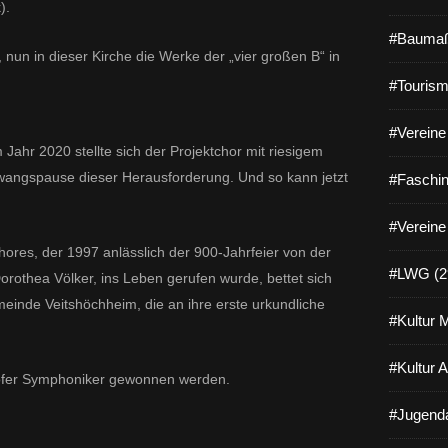
).
#Baumaß
, nun in dieser Kirche die Werke der „vier großen B“ in
#Tourism
#Vereine 
ahr 2020 stellte sich der Projektchor mit riesigem
wangspause dieser Herausforderung. Und so kann jetzt
#Faschin
#Vereine
ores, der 1997 anlässlich der 900-Jahrfeier von der
#LWG (2
orothea Völker, ins Leben gerufen wurde, bettet sich
inde Veitshöchheim, die an ihre erste urkundliche
#Kultur 
#Kultur 
Hofer Symphoniker gewonnen werden.
#Jugenda