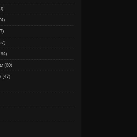
0)
74)
7)
 Werk grandios musiziert - Veitshöchheimer Projektcho
57)
(64)
ar
(60)
r
(47)