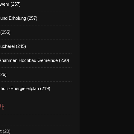
wehr (257)
t und Erholung (257)
(255)
Bücherei (245)
nahmen Hochbau Gemeinde (230)
226)
hutz-Energieleitplan (219)
VE
t
(20)