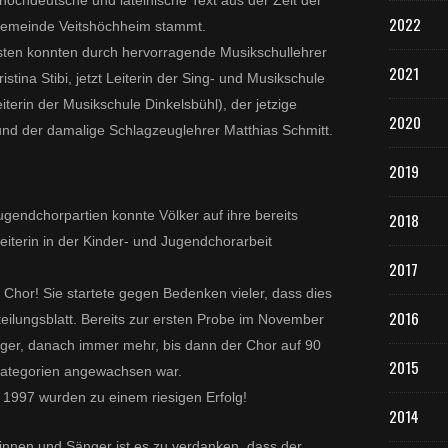
hochdeutsche und lateinische Text aus der Zeit der
2022
Gemeinde Veitshöchheim stammt.
isten konnten durch hervorragende Musikschullehrer
2021
stina Stibi, jetzt Leiterin der Sing- und Musikschule
eiterin der Musikschule Dinkelsbühl), der jetzige
2020
nd der damalige Schlagzeuglehrer Matthias Schmitt.
2019
ugendchorpartien konnte Völker auf ihre bereits
2018
eiterin in der Kinder- und Jugendchorarbeit
2017
 Chor! Sie startete gegen Bedenken vieler, dass dies
2016
tteilungsblatt. Bereits zur ersten Probe im November
er, danach immer mehr, bis dann der Chor auf 90
2015
kategorien angewachsen war.
 1997 wurden zu einem riesigen Erfolg!
2014
nen und Sänger ist es zu verdanken, dass der