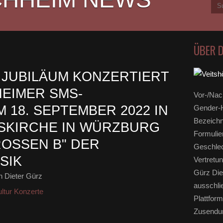
ÜBER 
 JUBILÄUM KONZERTIERT
EIMER SMS-
Vor-/Nac
 18. SEPTEMBER 2022 IN
Gender-H
Bezeichn
ISKIRCHE IN WÜRZBURG
Formulie
OSSEN B" DER K
Geschlec
SIK
Vertretun
Gürz Die
 Dieter Gürz
ausschli
ltur Konzerte
Plattform
Zusendun