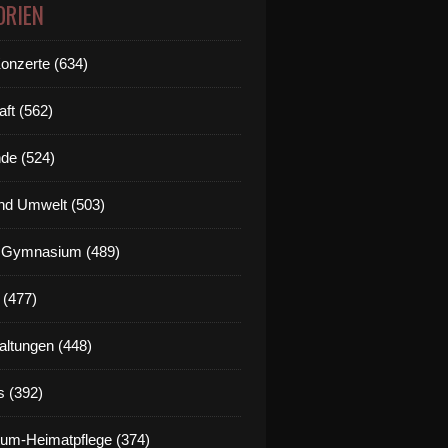
ORIEN
Konzerte (634)
aft (562)
de (524)
nd Umwelt (503)
g Gymnasium (489)
 (477)
altungen (448)
s (392)
um-Heimatpflege (374)