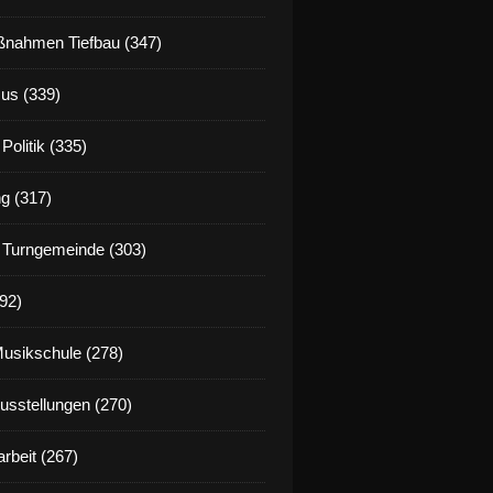
nahmen Tiefbau (347)
us (339)
Politik (335)
g (317)
 Turngemeinde (303)
92)
Musikschule (278)
Ausstellungen (270)
rbeit (267)