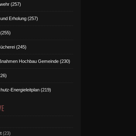
wehr (257)
t und Erholung (257)
(255)
Bücherei (245)
nahmen Hochbau Gemeinde (230)
226)
hutz-Energieleitplan (219)
VE
t
(23)