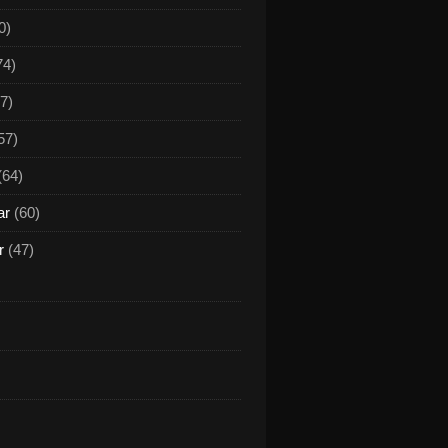
0)
74)
7)
57)
(64)
ar
(60)
r
(47)