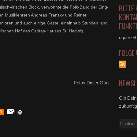
BITTE 
isch-/irischen Block, verwöhnte die Folk-Band der Sing-
KONTA
en Musiklehrern Andreas Franzky und Rainer
nioren und auch einige Gäste eineinhalb Stunden lang
FUNKTI
llischen Hof des Caritas-Hauses St. Hedwig.
dguerz5
FOLGE
NEWSL
Fotos Dieter Gürz
Gib Dein
zukünftig
0
E-
Mail