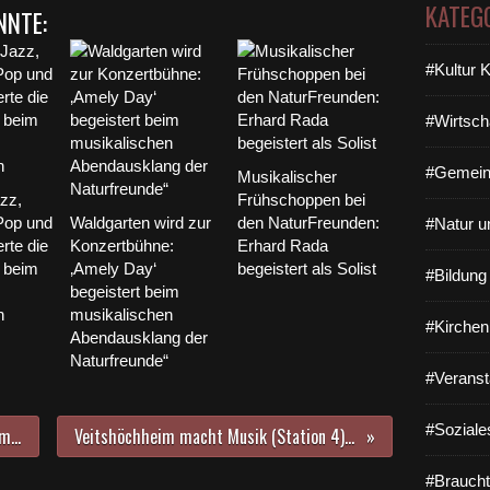
KATEG
NNTE:
#Kultur 
#Wirtsch
#Gemein
Musikalischer
zz,
Frühschoppen bei
Pop und
Waldgarten wird zur
den NaturFreunden:
#Natur u
rte die
Konzertbühne:
Erhard Rada
 beim
‚Amely Day‘
begeistert als Solist
#Bildun
begeistert beim
n
musikalischen
#Kirchen
Abendausklang der
Naturfreunde“
#Veranst
#Soziale
Mainsteg-News: Auf Veitshöchheimer Seite wurde heute der Treppenturm angeliefert
Veitshöchheim macht Musik (Station 4): Gelungener erster öffentlicher Auftritt der Sendelband
#Braucht