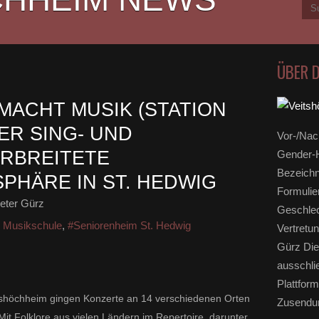
ÜBER 
MACHT MUSIK (STATION
DER SING- UND
Vor-/Nac
RBREITETE
Gender-H
Bezeichn
HÄRE IN ST. HEDWIG
Formulie
eter Gürz
Geschlec
r Musikschule
,
#Seniorenheim St. Hedwig
Vertretun
Gürz Die
ausschli
Plattform
tshöchheim gingen Konzerte an 14 verschiedenen Orten
Zusendun
Mit Folklore aus vielen Ländern im Repertoire, darunter