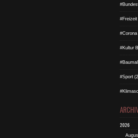
#Bundes
#Freizei
#Corona 
#Kultur 
#Baumaß
#Sport (
#Klimasc
ARCHI
2026
Augus