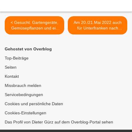
< Gesucht: Gartengeräte,
Am 20./21.Mai 2022 auch
Gemüsepflanzen und ein
für Unterfranken nach
Herrenfahrrad für
aktuellen Modellprognosen
ukrainische Familien in
Potential für eine
Veitshöchheim
gefährliche Wetterlage
Gehostet von Overblog
gegeben >
Top-Beiträge
Seiten
Kontakt
Missbrauch melden
Servicebedingungen
Cookies und persönliche Daten
Cookies-Einstellungen
Das Profil von Dieter Gürz auf dem Overblog-Portal sehen