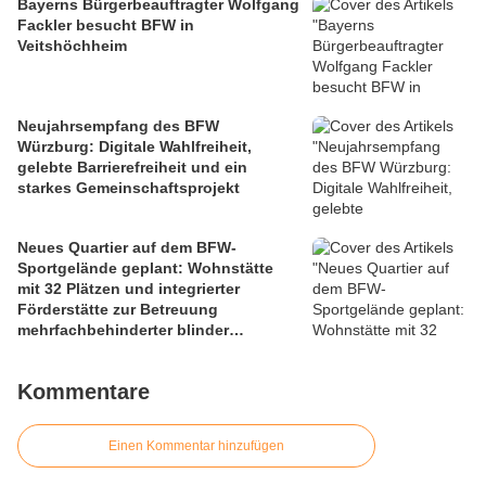
Bayerns Bürgerbeauftragter Wolfgang
Fackler besucht BFW in
Veitshöchheim
Neujahrsempfang des BFW
Würzburg: Digitale Wahlfreiheit,
gelebte Barrierefreiheit und ein
starkes Gemeinschaftsprojekt
Neues Quartier auf dem BFW-
Sportgelände geplant: Wohnstätte
mit 32 Plätzen und integrierter
Förderstätte zur Betreuung
mehrfachbehinderter blinder
Menschen und 40 seniorengerechte
Eigentumswohnungen - Ein soziales
Kommentare
Leuchtturmprojekt
Einen Kommentar hinzufügen