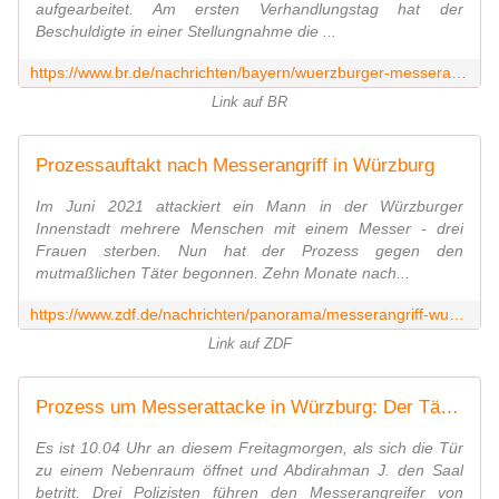
aufgearbeitet. Am ersten Verhandlungstag hat der
Beschuldigte in einer Stellungnahme die ...
https://www.br.de/nachrichten/bayern/wuerzburger-messerattacke-angeklagter-legt-gestaendnis-ab,T3kKaMV
Link auf BR
Prozessauftakt nach Messerangriff in Würzburg
Im Juni 2021 attackiert ein Mann in der Würzburger
Innenstadt mehrere Menschen mit einem Messer - drei
Frauen sterben. Nun hat der Prozess gegen den
mutmaßlichen Täter begonnen. Zehn Monate nach...
https://www.zdf.de/nachrichten/panorama/messerangriff-wuerzburg-prozessauftakt-100.html
Link auf ZDF
Prozess um Messerattacke in Würzburg: Der Täter wirkt, als könne er die Grausamkeiten selbst kaum fassen
Es ist 10.04 Uhr an diesem Freitagmorgen, als sich die Tür
zu einem Nebenraum öffnet und Abdirahman J. den Saal
betritt. Drei Polizisten führen den Messerangreifer von