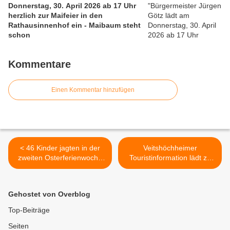
Donnerstag, 30. April 2026 ab 17 Uhr
herzlich zur Maifeier in den
Rathausinnenhof ein - Maibaum steht
schon
Kommentare
Einen Kommentar hinzufügen
< 46 Kinder jagten in der
Veitshöchheimer
zweiten Osterferienwoche
Touristinformation lädt zu
auf dem SVV-Sportgelände
drei öffentlichen Führungen
fünf Tage lang dem runden
SCHAUPLATZ DORF +
Leder nach
REISE ZUM EU-
Gehostet von Overblog
MITTELPUNKT +
SOMMERFREUDEN DES
Top-Beiträge
FÜRSTBISCHOFS ein >
Seiten