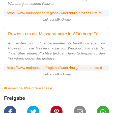
Würzburg zu seinem Platz ...
https://www.mainpost.de/regional/wuerzburg/prozess-um-messerattacke-in-wuerzburg-der-taeter-wirkt-als-koenne-er-die-grausamkeiten-selbst-kaum-fassen-art-10778222
Link auf MP-Online
Prozess um die Messerattacke in Würzburg: Täter äußert sich zu Verhandlungsbeginn über Anwalt zur Tat
Am ersten von 27 anberaumten Verhandlungstagen im
Prozess um die Messerattacke von Würzburg hat sich der
Täter über seinen Pflichtverteidiger Hanjo Schrepfer zu den
Vorwürfen gegen ihn geäuße...
https://www.mainpost.de/regional/wuerzburg/heute-startet-der-prozess-um-die-messerattacke-in-wuerzburg-so-ist-die-situation-vor-ort-in-veitshoechheim-art-10777654
Link auf MP-Online
#Gemeinde
#Mainfrankensäle
Freigabe