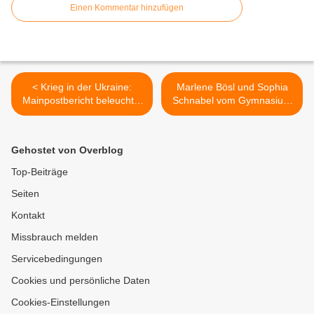
Einen Kommentar hinzufügen
< Krieg in der Ukraine:
Marlene Bösl und Sophia
Mainpostbericht beleuchtet
Schnabel vom Gymnasium
Folgen für die hiesigen
Veitshöchheim siegten im
Soldaten + Landkreis
Bereich Biologie beim
Würzburg bereitet sich vor,
Jugend forscht
Gehostet von Overblog
Geflüchtete aufzunehmen
Regionalwettbewerb
Unterfranken 2022 >
Top-Beiträge
Seiten
Kontakt
Missbrauch melden
Servicebedingungen
Cookies und persönliche Daten
Cookies-Einstellungen