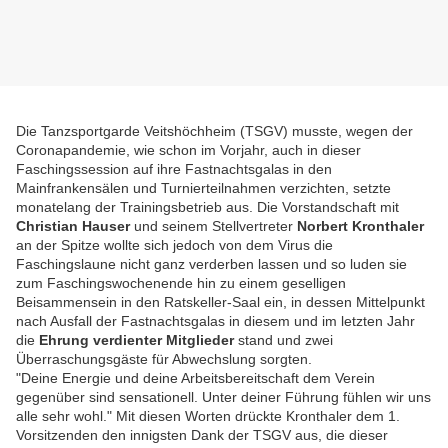
Die Tanzsportgarde Veitshöchheim (TSGV) musste, wegen der
Coronapandemie, wie schon im Vorjahr, auch in dieser
Faschingssession auf ihre Fastnachtsgalas in den
Mainfrankensälen und Turnierteilnahmen verzichten, setzte
monatelang der Trainingsbetrieb aus. Die Vorstandschaft mit
Christian Hauser
und seinem Stellvertreter
Norbert Kronthaler
an der Spitze wollte sich jedoch von dem Virus die
Faschingslaune nicht ganz verderben lassen und so luden sie
zum Faschingswochenende hin zu einem geselligen
Beisammensein in den Ratskeller-Saal ein, in dessen Mittelpunkt
nach Ausfall der Fastnachtsgalas in diesem und im letzten Jahr
die
Ehrung verdienter Mitglieder
stand und zwei
Überraschungsgäste für Abwechslung sorgten.
"Deine Energie und deine Arbeitsbereitschaft dem Verein
gegenüber sind sensationell. Unter deiner Führung fühlen wir uns
alle sehr wohl." Mit diesen Worten drückte Kronthaler dem 1.
Vorsitzenden den innigsten Dank der TSGV aus, die dieser