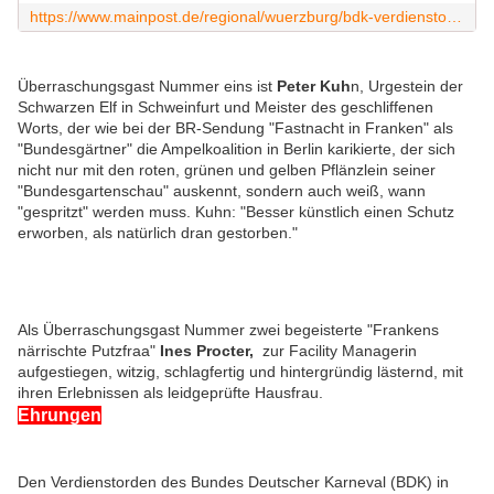
https://www.mainpost.de/regional/wuerzburg/bdk-verdienstorden-in-silber-fuer-37-jaehrige-kristina-hauser-art-10739960
Überraschungsgast Nummer eins ist
Peter Kuh
n, Urgestein der
Schwarzen Elf in Schweinfurt und Meister des geschliffenen
Worts, der wie bei der BR-Sendung "Fastnacht in Franken" als
"Bundesgärtner" die Ampelkoalition in Berlin karikierte, der sich
nicht nur mit den roten, grünen und gelben Pflänzlein seiner
"Bundesgartenschau" auskennt, sondern auch weiß, wann
"gespritzt" werden muss. Kuhn: "Besser künstlich einen Schutz
erworben, als natürlich dran gestorben."
Als
Überraschungsgast Nummer zwei begeisterte "Frankens
närrischte Putzfraa"
Ines Procter,
zur Facility Managerin
aufgestiegen, witzig, schlagfertig und hintergründig lästernd, mit
ihren Erlebnissen als leidgeprüfte Hausfrau.
Ehrungen
Den Verdienstorden des Bundes Deutscher Karneval (BDK) in