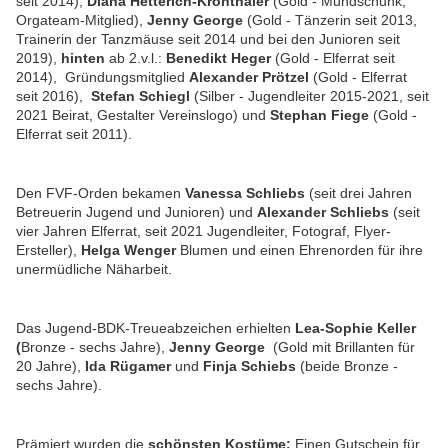
seit 2014),
Diana Hetterich-Kronthaler
(Gold - Mundschunk,
Orgateam-Mitglied),
Jenny George
(Gold - Tänzerin seit 2013,
Trainerin der Tanzmäuse seit 2014 und bei den Junioren seit
2019),
hinten
ab 2.v.l.:
Benedikt Heger
(Gold - Elferrat seit
2014), Gründungsmitglied
Alexander Prötzel
(Gold - Elferrat
seit 2016),
Stefan Schiegl
(Silber - Jugendleiter 2015-2021, seit
2021 Beirat, Gestalter Vereinslogo) und
Stephan Fiege
(Gold -
Elferrat seit 2011).
Den FVF-Orden bekamen
Vanessa Schliebs
(seit drei Jahren
Betreuerin Jugend und Junioren) und
Alexander Schliebs
(seit
vier Jahren Elferrat, seit 2021 Jugendleiter, Fotograf, Flyer-
Ersteller),
Helga Wenger
Blumen und einen Ehrenorden für ihre
unermüdliche Näharbeit.
Das Jugend-BDK-Treueabzeichen erhielten
Lea-Sophie Keller
(
Bronze - sechs Jahre),
Jenny George
(Gold mit Brillanten für
20 Jahre),
Ida Rügamer
und
Finja Schiebs
(beide Bronze -
sechs Jahre).
Prämiert wurden die
schönsten Kostüme:
Einen Gutschein für