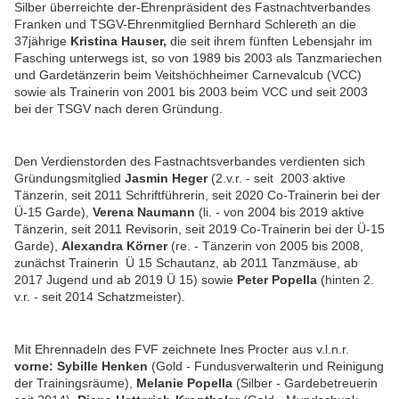
Silber überreichte der-Ehrenpräsident des Fastnachtverbandes
Franken und TSGV-Ehrenmitglied Bernhard Schlereth an die
37jährige
Kristina Hauser,
die seit ihrem fünften Lebensjahr im
Fasching unterwegs ist, so von 1989 bis 2003 als Tanzmariechen
und Gardetänzerin beim Veitshöchheimer Carnevalcub (VCC)
sowie als Trainerin von 2001 bis 2003 beim VCC und seit 2003
bei der TSGV nach deren Gründung.
Den Verdienstorden des Fastnachtsverbandes verdienten sich
Gründungsmitglied
Jasmin Heger
(2.v.r. - seit 2003 aktive
Tänzerin, seit 2011 Schriftführerin, seit 2020 Co-Trainerin bei der
Ü-15 Garde),
Verena Naumann
(li. - von 2004 bis 2019 aktive
Tänzerin, seit 2011 Revisorin, seit 2019 Co-Trainerin bei der Ü-15
Garde),
Alexandra Körner
(re. - Tänzerin von 2005 bis 2008,
zunächst Trainerin Ü 15 Schautanz, ab 2011 Tanzmäuse, ab
2017 Jugend und ab 2019 Ü 15) sowie
Peter Popella
(hinten 2.
v.r. - seit 2014 Schatzmeister).
Mit Ehrennadeln des FVF zeichnete Ines Procter aus v.l.n.r.
vorne: Sybille Henken
(Gold - Fundusverwalterin und Reinigung
der Trainingsräume),
Melanie Popella
(Silber - Gardebetreuerin