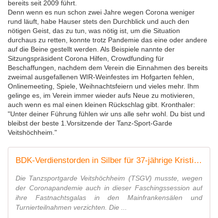
bereits seit 2009 führt.
Denn wenn es nun schon zwei Jahre wegen Corona weniger
rund läuft, habe Hauser stets den Durchblick und auch den
nötigen Geist, das zu tun, was nötig ist, um die Situation
durchaus zu retten, konnte trotz Pandemie das eine oder andere
auf die Beine gestellt werden. Als Beispiele nannte der
Sitzungspräsident Corona Hilfen, Crowdfunding für
Beschaffungen, nachdem dem Verein die Einnahmen des bereits
zweimal ausgefallenen WIR-Weinfestes im Hofgarten fehlen,
Onlinemeeting, Spiele, Weihnachtsfeiern und vieles mehr. Ihm
gelinge es, im Verein immer wieder aufs Neue zu motivieren,
auch wenn es mal einen kleinen Rückschlag gibt. Kronthaler:
"Unter deiner Führung fühlen wir uns alle sehr wohl.
Du bist und
bleibst der beste 1.Vorsitzende der Tanz-Sport-Garde
Veitshöchheim."
BDK-Verdienstorden in Silber für 37-jährige Kristina Hauser
Die Tanzsportgarde Veitshöchheim (TSGV) musste, wegen
der Coronapandemie auch in dieser Faschingssession auf
ihre Fastnachtsgalas in den Mainfrankensälen und
Turnierteilnahmen verzichten. Die ...