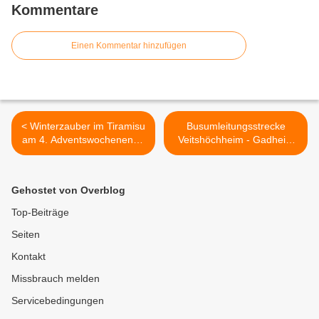
Kommentare
Einen Kommentar hinzufügen
< Winterzauber im Tiramisu
Busumleitungsstrecke
am 4. Adventswochenende
Veitshöchheim - Gadheim
+ Portrait über die
ab Freitag (17.12.) bis
Powerfrau Nicole
einschließlich Montag
Gagstetter
(20.12.) komplett gesperrt.
Gehostet von Overblog
Linie 19 bedient
Veitshöchheim in dieser Zeit
Top-Beiträge
nicht >
Seiten
Kontakt
Missbrauch melden
Servicebedingungen