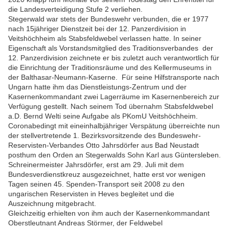
die Landesverteidigung Stufe 2 verliehen.
Stegerwald war stets der Bundeswehr verbunden, die er 1977
nach 15jähriger Dienstzeit bei der 12. Panzerdivision in
Veitshöchheim als Stabsfeldwebel verlassen hatte. In seiner
Eigenschaft als Vorstandsmitglied des Traditionsverbandes der
12. Panzerdivision zeichnete er bis zuletzt auch verantwortlich für
die Einrichtung der Traditionsräume und des Kellermuseums in
der Balthasar-Neumann-Kaserne. Für seine Hilfstransporte nach
Ungarn hatte ihm das Dienstleistungs-Zentrum und der
Kasernenkommandant zwei Lagerräume im Kasernenbereich zur
Verfügung gestellt. Nach seinem Tod übernahm Stabsfeldwebel
a.D. Bernd Welti seine Aufgabe als PKomU Veitshöchheim.
Coronabedingt mit eineinhalbjähriger Verspätung überreichte nun
der stellvertretende 1. Bezirksvorsitzende des Bundeswehr-
Reservisten-Verbandes Otto Jahrsdörfer aus Bad Neustadt
posthum den Orden an Stegerwalds Sohn Karl aus Güntersleben.
Schreinermeister Jahrsdörfer, erst am 29. Juli mit dem
Bundesverdienstkreuz ausgezeichnet, hatte erst vor wenigen
Tagen seinen 45. Spenden-Transport seit 2008 zu den
ungarischen Reservisten in Heves begleitet und die
Auszeichnung mitgebracht.
Gleichzeitig erhielten von ihm auch der Kasernenkommandant
Oberstleutnant Andreas Störmer, der Feldwebel