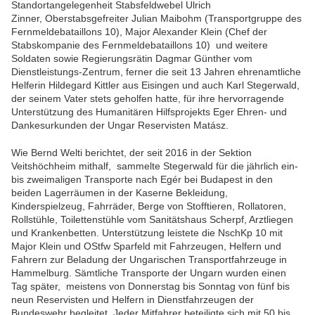
Standortangelegenheit Stabsfeldwebel Ulrich
Zinner, Oberstabsgefreiter Julian Maibohm (Transportgruppe des
Fernmeldebataillons 10), Major Alexander Klein (Chef der
Stabskompanie des Fernmeldebataillons 10) und weitere
Soldaten sowie Regierungsrätin Dagmar Günther vom
Dienstleistungs-Zentrum, ferner die seit 13 Jahren ehrenamtliche
Helferin Hildegard Kittler aus Eisingen und auch Karl Stegerwald,
der seinem Vater stets geholfen hatte,
für ihre hervorragende
Unterstützung des Humanitären Hilfsprojekts Eger Ehren- und
Dankesurkunden der Ungar Reservisten Matász.
Wie Bernd Welti berichtet, der seit 2016 in der Sektion
Veitshöchheim mithalf, sammelte Stegerwald für die jährlich ein-
bis zweimaligen Transporte nach Egér bei Budapest in den
beiden Lagerräumen in der Kaserne Bekleidung,
Kinderspielzeug, Fahrräder, Berge von Stofftieren, Rollatoren,
Rollstühle, Toilettenstühle vom Sanitätshaus Scherpf, Arztliegen
und Krankenbetten. Unterstützung leistete die NschKp 10 mit
Major Klein und OStfw Sparfeld mit Fahrzeugen, Helfern und
Fahrern zur Beladung der Ungarischen Transportfahrzeuge in
Hammelburg. Sämtliche Transporte der Ungarn wurden einen
Tag später, meistens von Donnerstag bis Sonntag von fünf bis
neun Reservisten und Helfern in Dienstfahrzeugen der
Bundeswehr begleitet. Jeder Mitfahrer beteiligte sich mit 50 bis