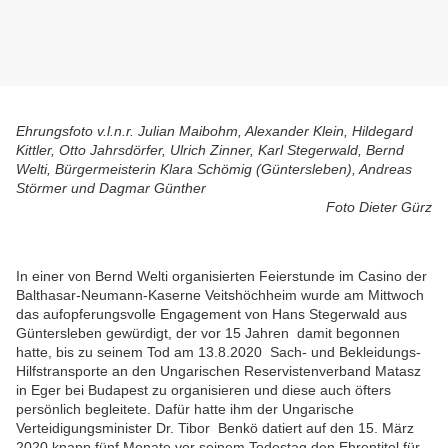
Ehrungsfoto v.l.n.r. Julian Maibohm, Alexander Klein, Hildegard
Kittler, Otto Jahrsdörfer, Ulrich Zinner, Karl Stegerwald, Bernd
Welti, Bürgermeisterin Klara Schömig (Güntersleben), Andreas
Störmer und Dagmar Günther
Foto Dieter Gürz
In einer von Bernd Welti organisierten Feierstunde im Casino der
Balthasar-Neumann-Kaserne Veitshöchheim wurde am Mittwoch
das aufopferungsvolle Engagement von Hans Stegerwald aus
Güntersleben gewürdigt, der vor 15 Jahren damit begonnen
hatte, bis zu seinem Tod am 13.8.2020 Sach- und Bekleidungs-
Hilfstransporte an den Ungarischen Reservistenverband Matasz
in Eger bei Budapest zu organisieren und diese auch öfters
persönlich begleitete. Dafür hatte ihm der Ungarische
Verteidigungsminister Dr. Tibor Benkö datiert auf den 15. März
2020 knapp fünf Monate vor seinem Todestag den Ehrentitel für