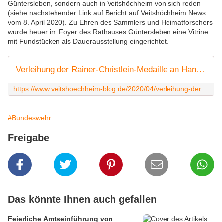
Güntersleben, sondern auch in Veitshöchheim von sich reden
(siehe nachstehender Link auf Bericht auf Veitshöchheim News
vom 8. April 2020). Zu Ehren des Sammlers und Heimatforschers
wurde heuer im Foyer des Rathauses Güntersleben eine Vitrine
mit Fundstücken als Dauerausstellung eingerichtet.
Verleihung der Rainer-Christlein-Medaille an Hans Stegerwald, Grabungstechniker und Vorstandsmitglied des Traditionsverbandes der 12. Panzerdivision - Veitshöchheim News
https://www.veitshoechheim-blog.de/2020/04/verleihung-der-rainer-christlein-medaille-an-hans-stegerwald-grabungstechniker-und-vorstandsmitglied-des-traditionsverbandes-der-12
#Bundeswehr
Freigabe
Das könnte Ihnen auch gefallen
Feierliche Amtseinführung von