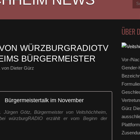
ÜBER 
 VON WÜRZBURGRADIOTV
EIMS BÜRGERMEISTER
Vor-/Nac
Gender-H
1
von Dieter Gürz
Bezeichn
Formulie
Geschlec
Bürgermeistertalk im November
Vertretun
Gürz Die
 Jürgen Götz, Bürgermeister von Veitshöchheim,
ausschli
 bei würzburgRADIO erzählt er vom Beginn der
Plattform
Zusendun