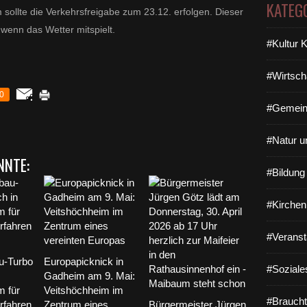
KATEG
ollte die Verkehrsfreigabe zum 23.12. erfolgen. Dieser
, wenn das Wetter mitspielt.
#Kultur 
#Wirtsch
0
#Gemein
#Natur u
NNTE:
#Bildun
#Kirchen
#Veranst
-Turbo
Europapicknick in
#Soziale
Gadheim am 9. Mai:
m für
Veitshöchheim im
#Braucht
rfahren
Zentrum eines
Bürgermeister Jürgen