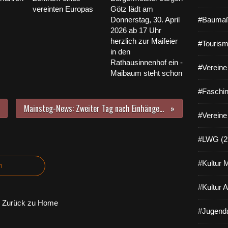
vereinten Europas
Götz lädt am
Donnerstag, 30. April
#Baumaß
2026 ab 17 Uhr
herzlich zur Maifeier
#Tourism
in den
Rathausinnenhof ein -
#Vereine 
Maibaum steht schon
#Faschin
Mainsteg-News: Zweiter Tag nach Einhängen der Fertigteile in das Tragseilwerk - Verschalung der Fugen
#Vereine
#LWG (2
#Kultur 
n
#Kultur 
Zurück zu Home
#Jugenda