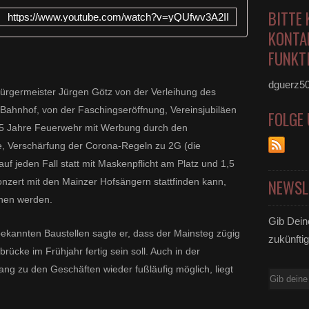
BITTE 
https://www.youtube.com/watch?v=yQUfwv3A2II
KONTA
FUNKTI
dguerz5
ürgermeister Jürgen Götz von der Verleihung des
m Bahnhof, von der Faschingseröffnung, Vereinsjubiläen
FOLGE
55 Jahre Feuerwehr mit Werbung durch den
e, Verschärfung der Corona-Regeln zu 2G (die
f jeden Fall statt mit Maskenpflicht am Platz und 1,5
zert mit den Mainzer Hofsängern stattfinden kann,
NEWSL
hen werden.
Gib Dein
bekannten Baustellen sagte er, dass der Mainsteg zügig
zukünftig
rücke im Frühjahr fertig sein soll. Auch in der
gang zu den Geschäften wieder fußläufig möglich, liegt
E-
Mail