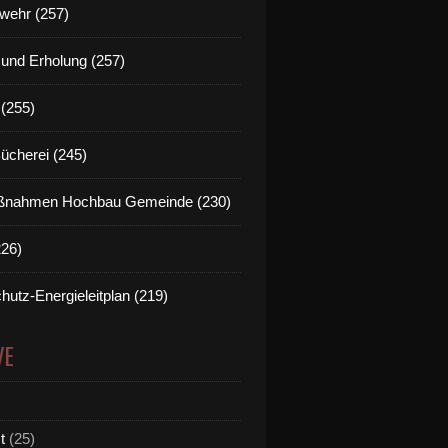
wehr (257)
t und Erholung (257)
(255)
Bücherei (245)
nahmen Hochbau Gemeinde (230)
226)
hutz-Energieleitplan (219)
VE
t
(25)