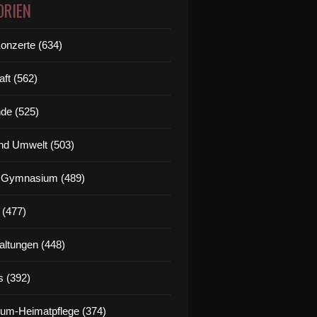
ORIEN
Konzerte (634)
aft (562)
de (525)
nd Umwelt (503)
g Gymnasium (489)
 (477)
altungen (448)
s (392)
um-Heimatpflege (374)