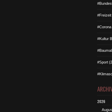
#Bundes
#Freizei
#Corona 
#Kultur 
#Baumaß
#Sport (
#Klimasc
ARCHI
2026
Augus