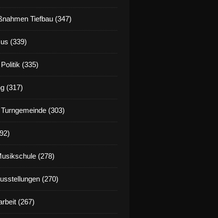
nahmen Tiefbau (347)
us (339)
Politik (335)
g (317)
 Turngemeinde (303)
92)
Musikschule (278)
Ausstellungen (270)
rbeit (267)