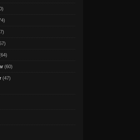
0)
74)
7)
57)
(64)
ar
(60)
r
(47)