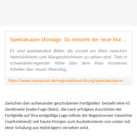
Spektakuläre Montage: So entsteht der neue Mainsteg bei Veitshöchheim
Es sind spektakuläre Bilder, die zurzeit am Main zwischen
Veitshöchheim und Margetshöchheim zu sehen sind. Teils in
schwindelerregender Höhe über dem Main montieren
Arbeiter den neuen Mainsteg...
https://www.mainpost.de/regional/wuerzburg/spektakulaere-montage-so-entsteht-der-neue-mainsteg-bei-veitshoechheim-art-10689224?fbclid=IwAR3YbNl3sFW6FjHRal0vZEAFM2PuDqrARlJRmIDRsksYuZ9zJyB7oaIIVT0
Zwischen den aufeinander geschobenen Fertigteilen besteht eine 45
Zentimeter breite Fuge (links), die nach erfolgten Ausrichten der
Fertigteile auf ihre endgültige Lage mittels der Regentonnen-Gewichte
(nachstehend) seit heute Morgen zum Ausbetonieren von unten mit
einer Schalung aus Holzträgern versehen wird.