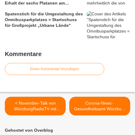
Erhalt der sechs Platanen am
Mainbalkon ablehnte
Spatenstich für die Umgestaltung des
Omnibusparkplatzes = Startschuss
für Großprojekt „Urbane Lände“
Kommentare
Einen Kommentar hinzufügen
< November-Talk von
Corona-News -
WürzburgRadioTV mit
Gesundheitsamt Würzburg
Veitshöchheims
klärt auf: Nach Kontakt zu
Bürgermeister
einer Corona-positiven
Person: Was ist zu tun? /
Gehostet von Overblog
Testkapazitäten im