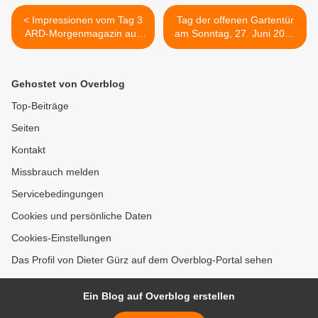
< Impressionen vom Tag 3
Tag der offenen Gartentür
ARD-Morgenmagazin aus
am Sonntag, 27. Juni 2021
Veitshöchheim -
im Landkreis Würzburg -
Heeresmusiker grüßten mit
Mit dabei in Veitshöchheim
Nationalhymne
die Eheleute Barbara und
Gehostet von Overblog
Tiemo Grimm >
Top-Beiträge
Seiten
Kontakt
Missbrauch melden
Servicebedingungen
Cookies und persönliche Daten
Cookies-Einstellungen
Das Profil von Dieter Gürz auf dem Overblog-Portal sehen
Ein Blog auf Overblog erstellen