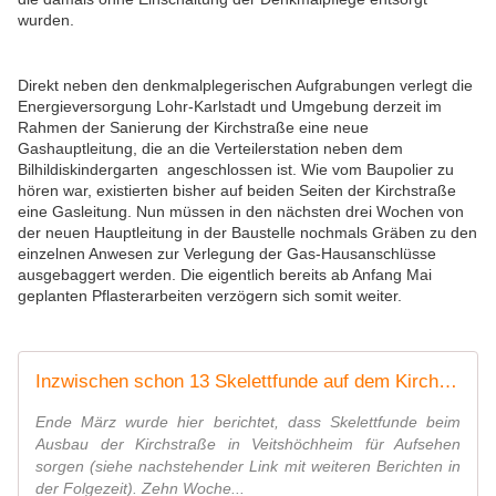
wurden.
Direkt neben den denkmalplegerischen Aufgrabungen verlegt die
Energieversorgung Lohr-Karlstadt und Umgebung derzeit im
Rahmen der Sanierung der Kirchstraße eine neue
Gashauptleitung, die an die Verteilerstation neben dem
Bilhildiskindergarten angeschlossen ist. Wie vom Baupolier zu
hören war, existierten bisher auf beiden Seiten der Kirchstraße
eine Gasleitung. Nun müssen in den nächsten drei Wochen von
der neuen Hauptleitung in der Baustelle nochmals Gräben zu den
einzelnen Anwesen zur Verlegung der Gas-Hausanschlüsse
ausgebaggert werden. Die eigentlich bereits ab Anfang Mai
geplanten Pflasterarbeiten verzögern sich somit weiter.
Inzwischen schon 13 Skelettfunde auf dem Kirchplatz in Veitshöchheim - Pflasterung der Kirchstraße verzögert sich weiter - Veitshöchheim News
Ende März wurde hier berichtet, dass Skelettfunde beim
Ausbau der Kirchstraße in Veitshöchheim für Aufsehen
sorgen (siehe nachstehender Link mit weiteren Berichten in
der Folgezeit). Zehn Woche...