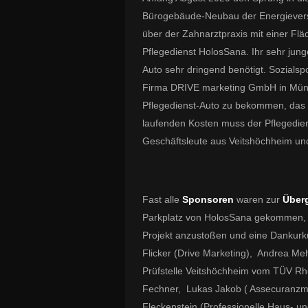
Bürogebäude-Neubau der Energievers
über der Zahnarztpraxis mit einer F
Pflegedienst HolosSana. Ihr sehr jun
Auto sehr dringend benötigt. Sozialspo
Firma DRIVE marketing GmbH in Münch
Pflegedienst-Auto zu bekommen, das ko
laufenden Kosten muss der Pflegedien
Geschäftsleute aus Veitshöchheim un
Fast alle
Sponsoren
waren zur
Über
Parkplatz von HolosSana gekommen, u
Projekt anzustoßen und eine Dankurk
Flicker (Drive Marketing), Andrea Meh
Prüfstelle Veitshöchheim vom TÜV Rh
Fechner, Lukas Jakob ( Assecuranzmakl
Fleckenstein (Professionelle Haus- u