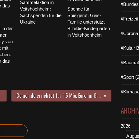
Sammelaktion in
#Bundes
Veitshöchheim:
Spende für
Sachspenden für die
Spielgerät: Geis-
#Freizei
Ukraine
Familie unterstützt
in der
Bilhildis-Kindergarten
#Corona 
mer
in Veitshöchheim
my von
 mit
#Kultur 
öchen:
r das
#Baumaß
#Sport (
#Klimasc
 nach Veitshöchheim in die Strahlentherapie-Praxis Mainfranken
Gemeinde errichtet für 1,5 Mio. Euro im Grünkeil der Gartensiedlung Neubau mit Kinderkrippe im EG und Kindergartengruppe im OG mit Verbindungsgang zum Kuratie-Kindergarten
ARCHI
2026
n
Augus