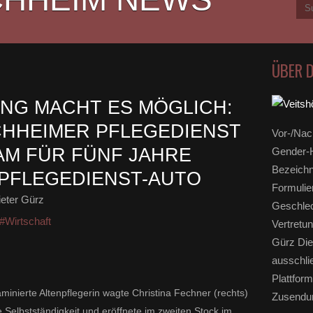
ÜBER 
NG MACHT ES MÖGLICH:
CHHEIMER PFLEGEDIENST
Vor-/Nac
M FÜR FÜNF JAHRE
Gender-H
Bezeichn
 PFLEGEDIENST-AUTO
Formulie
eter Gürz
Geschlec
#Wirtschaft
Vertretun
Gürz Die
ausschli
Plattform
aminierte Altenpflegerin wagte Christina Fechner (rechts)
Zusendun
Selbstständigkeit und eröffnete im zweiten Stock im