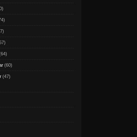
0)
74)
7)
57)
(64)
ar
(60)
r
(47)