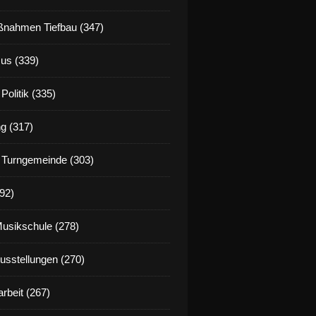
nahmen Tiefbau (347)
us (339)
Politik (335)
g (317)
 Turngemeinde (303)
92)
Musikschule (278)
Ausstellungen (270)
rbeit (267)