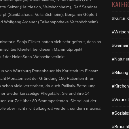
KATEG
te Selzer (Hairdesign, Veitshöchheim), Ralf Sendner
herpf (Sanitätshaus, Veitshöchheim), Benjamin Göpfert
#Kultur 
nd Wolfgang Argauer (Falkenapotheke Veitshöchheim).
#Wirtsch
isatorin Sonja Flicker hatten sich sehr gefreut, dass so
#Gemein
mischtes Klientel, bei diesem Mammutprojekt
auf der HolosSana-Webseite verlinkt.
#Natur u
un von Würzburg Rottenbauer bis Karlstadt im Einsatz.
#Bildun
acht Monaten seit der Gründung 150 Patienten ihren
 schon viele verstorben, da auch Palliativ-Betreuung
#Kirchen
 wieder kurzzeitige Pflegefälle. Sie und ihre 14
#Veranst
euen zur Zeit über 80 Stammpatienten. Sie sei auf der
olle aber nicht nicht allzugroß werden, sondern maximal
#Soziale
#Braucht