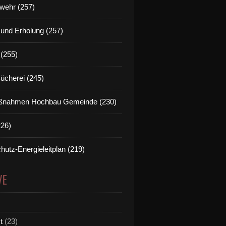
wehr (257)
t und Erholung (257)
(255)
Bücherei (245)
nahmen Hochbau Gemeinde (230)
226)
hutz-Energieleitplan (219)
VE
t
(23)