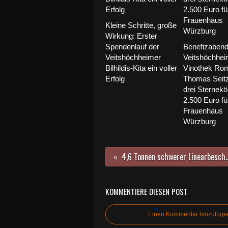
Kleine Schritte, große
Wirkung: Erster
Spendenlauf der
Benefizabend 
Veitshöchheimer
Veitshöchhei
Bilhildis-Kita ein voller
Vinothek Ro
Erfolg
Thomas Seitz
drei Sternek
2.500 Euro fü
Frauenhaus
Würzburg
4,6 Tonnen schwerer Linearbeschleuniger von Palo Alto im Silicon Valley (USA)
KOMMENTIERE DIESEN POST
Einen Kommentar hinzufüge