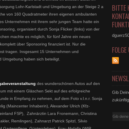
BITTE 
orgung Lohr-Karlstadt und Umgebung an der Steige 2 a
KONTA
läche von 160 Quadratmeter ihren eigenen ambulanten
ges Unternehmen mit ihrem sehr jungen Team hatte ein
FUNKTI
nsoring, organisiert durch Sonja Flicker (links) von der
dguerz5
en machte es möglich, für fünf Jahre ein neues
mplett über Sponsoring finanziert ist. Nur die
FOLGE
st tragen.
Insgesamt 15 Unternehmen und
d Umgebung haben sich beteiligt.
NEWSL
gabeveranstaltung
des wunderschönen Autos auf den
m mit einem Gläschen Sekt auf des erfolgreiche
Gib Dein
unde in Empfang zu nehmen, auf dem Foto v.l.n.r. Sonja
zukünftig
lig (Maincenter Inhaberin), Alexander Ulrich (Kfz-
einland FSP), Zahnärztin Lara Fronemann, Christina
E-
er, Remlingen), Zahnarzt Patrick Spitzl, Silvio
Mail
nd Gartenpflege, Güntersleben), Frau Abdalla (WIR