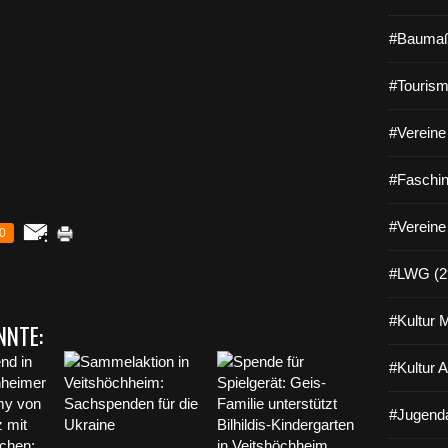
#Baumaß
#Tourism
#Vereine 
#Faschin
#Vereine
0
#LWG (2
#Kultur 
NNTE:
#Kultur 
#Jugenda