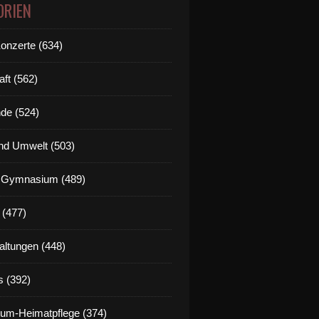
ORIEN
Konzerte (634)
aft (562)
de (524)
nd Umwelt (503)
g Gymnasium (489)
 (477)
altungen (448)
s (392)
um-Heimatpflege (374)