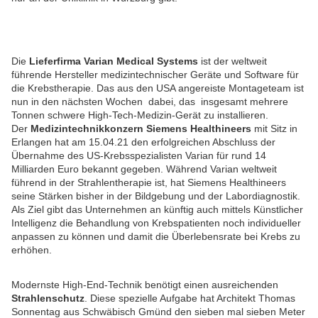
Die
Lieferfirma Varian Medical Systems
ist der weltweit
führende Hersteller medizintechnischer Geräte und Software für
die Krebstherapie. Das aus den USA angereiste Montageteam ist
nun in den nächsten Wochen dabei, das insgesamt mehrere
Tonnen schwere High-Tech-Medizin-Gerät zu installieren.
Der
Medizintechnikkonzern Siemens Healthineers
mit Sitz in
Erlangen hat am 15.04.21 den erfolgreichen Abschluss der
Übernahme des US-Krebsspezialisten Varian für rund 14
Milliarden Euro bekannt gegeben. Während Varian weltweit
führend in der Strahlentherapie ist, hat Siemens Healthineers
seine Stärken bisher in der Bildgebung und der Labordiagnostik.
Als Ziel gibt das Unternehmen an künftig auch mittels Künstlicher
Intelligenz die Behandlung von Krebspatienten noch individueller
anpassen zu können und damit die Überlebensrate bei Krebs zu
erhöhen.
Modernste High-End-Technik benötigt einen ausreichenden
Strahlenschutz
. Diese spezielle Aufgabe hat Architekt Thomas
Sonnentag aus Schwäbisch Gmünd den sieben mal sieben Meter