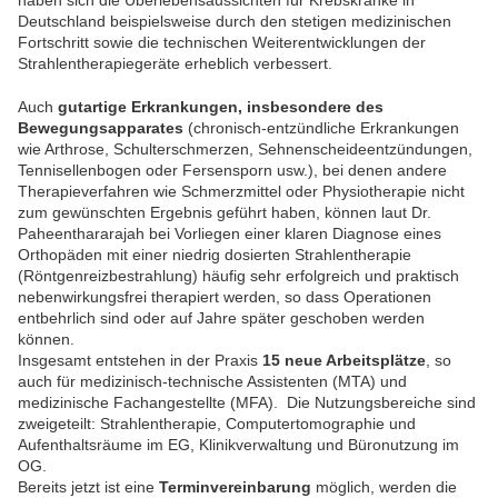
haben sich die Überlebensaussichten für Krebskranke in
Deutschland beispielsweise durch den stetigen medizinischen
Fortschritt sowie die technischen Weiterentwicklungen der
Strahlentherapiegeräte erheblich verbessert.
Auch
gutartige Erkrankungen, insbesondere des
Bewegungsapparates
(chronisch-entzündliche Erkrankungen
wie Arthrose, Schulterschmerzen, Sehnenscheideentzündungen,
Tennisellenbogen oder Fersensporn usw.), bei denen andere
Therapieverfahren wie Schmerzmittel oder Physiotherapie nicht
zum gewünschten Ergebnis geführt haben, können laut Dr.
Paheenthararajah bei Vorliegen einer klaren Diagnose eines
Orthopäden mit einer niedrig dosierten Strahlentherapie
(Röntgenreizbestrahlung) häufig sehr erfolgreich und praktisch
nebenwirkungsfrei therapiert werden, so dass Operationen
entbehrlich sind oder auf Jahre später geschoben werden
können.
Insgesamt entstehen in der Praxis
15 neue Arbeitsplätze
, so
auch für medizinisch-technische Assistenten (MTA) und
medizinische Fachangestellte (MFA). Die Nutzungsbereiche sind
zweigeteilt: Strahlentherapie, Computertomographie und
Aufenthaltsräume im EG, Klinikverwaltung und Büronutzung im
OG.
Bereits jetzt ist eine
Terminvereinbarung
möglich, werden die