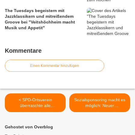
The Tuesdays begeistern mit
Jazzklassikern und mitreißendem
Groove bei "Veitshöchheim macht
Musik und Appetit"
Kommentare
Einen Kommentar hinzufügen
< SPD-Ortsverein
Sozialsponsoring macht es
überraschte alle
möglich: Neuer
Veitshöchheimer
Veitshöchheimer
Kinderbetreuungseinrichtun
Pflegedienst HolosSana
gen mit einem Blumengruß
bekam für fünf Jahre
Gehostet von Overblog
kostenfrei ein Pflegedienst-
Auto >