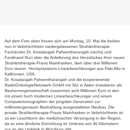
Auf dem Foto oben freuen sich am Montag, 10. Mai die beiden
nun in Veitshöchheim niedergelassenen Strahlentherapie-
Fachärzten Dr. Kosalarajah Paheenthararajah (rechs) und
Ferdinand Ruci über die Anlieferung des Herzstückes ihrer neuen
Strahlentherapie-Praxis Mainfranken, dem über drei Millionen
Euro teuren Hochpräzisions-
Linearbeschleuniger aus Palo Alto in
Kalifornien, USA.
Dr. Kosalarajah Paheenthararajah und die kooperierende
RadioOnkologieNetzwerk GmbH mit Sitz in Aalen investieren als
Bauherrengemeinschaft zusammen acht Millionen Euro in den
mit einem hoch modernen Linearbeschleuniger und einem
Computertomographen der jüngsten Generation zur
millimetergenauen Bestrahlung ausgestatteten Neubau. Die
private Strahlentherapie-Praxis Mainfranken in Veitshöchheim ist
so ein Leuchtturm der medizinischen Versorgung in der Region,
da es eine ähnliche Einrichtung im Umkreis von 40 Kilometern
nur an der Uniklinik in Würzburg gibt.