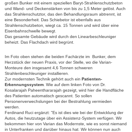
großen Bunker mit einem speziellen Baryt-Strahlenschutzbeton
und Wand- und Deckenstärken von bis zu 1,5 Meter gelöst. Auch
das Strahlenschutztor, das den Behandlungsraum abtrennt, ist
eine Besonderheit. Das Schiebetor ist ebenfalls aus
Strahlenschutzbeton, wiegt ca. 15 Tonnen und wird über eine
Eisenbahnschwelle bewegt.
Das gesamte Gebäude wird durch den Linearbeschleuniger
beheizt. Das Flachdach wird begrünt.
Im Foto oben stehen die beiden Fachärzte im Bunker, dem
Herzstück der neuen Praxis, vor der Stelle, wo die Varian-
Monteure den insgesamt 4,6 Tonnen schweren
Strahlenbeschleuniger installieren.
Zur modernsten Technik gehört auch ein
Patienten-
Erkennungssystem
. Wie auf dem linken Foto von Dr.
Kosalarajah Paheenthararajah gezeigt, wird hier die Handfläche
des Patienten automatisch gescannt. So sollen
Personenverwechslungen bei der Bestrahlung vermieden
werden.
Ferdinand Ruci ergänzt: "Es ist dies wie bei der Entwicklung der
Autos, die heutzutage über ein Assistenz-System verfügen. Wir
bekommen hier von Varian das Modernste, wie es sonst niemand
in Unterfranken und darüber hinaus hat. Wir können nun auch