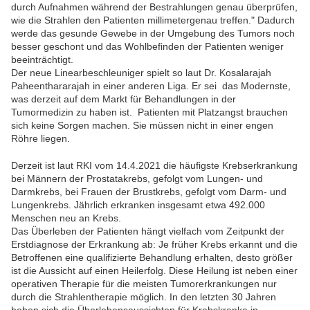
durch Aufnahmen während der Bestrahlungen genau überprüfen,
wie die Strahlen den Patienten millimetergenau treffen." Dadurch
werde das gesunde Gewebe in der Umgebung des Tumors noch
besser geschont und das Wohlbefinden der Patienten weniger
beeinträchtigt.
Der neue Linearbeschleuniger spielt so laut Dr. Kosalarajah
Paheenthararajah in einer anderen Liga. Er sei das Modernste,
was derzeit auf dem Markt für Behandlungen in der
Tumormedizin zu haben ist. Patienten mit Platzangst brauchen
sich keine Sorgen machen. Sie müssen nicht in einer engen
Röhre liegen.
Derzeit ist laut RKI vom 14.4.2021 die häufigste Krebserkrankung
bei Männern der Prostatakrebs, gefolgt vom Lungen- und
Darmkrebs, bei Frauen der Brustkrebs, gefolgt vom Darm- und
Lungenkrebs. Jährlich erkranken insgesamt etwa 492.000
Menschen neu an Krebs.
Das Überleben der Patienten hängt vielfach vom Zeitpunkt der
Erstdiagnose der Erkrankung ab: Je früher Krebs erkannt und die
Betroffenen eine qualifizierte Behandlung erhalten, desto größer
ist die Aussicht auf einen Heilerfolg. Diese Heilung ist neben einer
operativen Therapie für die meisten Tumorerkrankungen nur
durch die Strahlentherapie möglich. In den letzten 30 Jahren