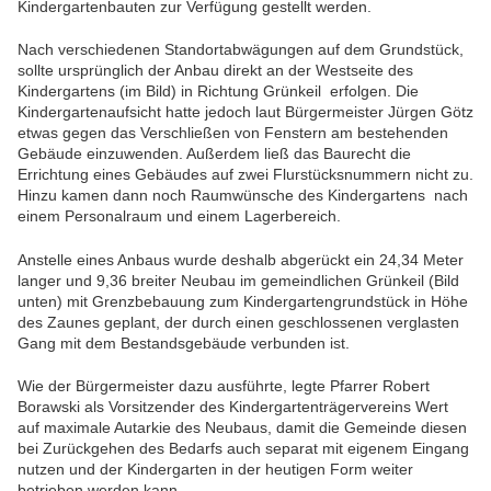
Kindergartenbauten zur Verfügung gestellt werden.
Nach verschiedenen Standortabwägungen auf dem Grundstück,
sollte ursprünglich der Anbau direkt an der Westseite des
Kindergartens (im Bild) in Richtung Grünkeil erfolgen. Die
Kindergartenaufsicht hatte jedoch laut Bürgermeister Jürgen Götz
etwas gegen das Verschließen von Fenstern am bestehenden
Gebäude einzuwenden. Außerdem ließ das Baurecht die
Errichtung eines Gebäudes auf zwei Flurstücksnummern nicht zu.
Hinzu kamen dann noch Raumwünsche des Kindergartens nach
einem Personalraum und einem Lagerbereich.
Anstelle eines Anbaus wurde deshalb abgerückt ein 24,34 Meter
langer und 9,36 breiter Neubau im gemeindlichen Grünkeil (Bild
unten) mit Grenzbebauung zum Kindergartengrundstück in Höhe
des Zaunes geplant, der durch einen geschlossenen verglasten
Gang mit dem Bestandsgebäude verbunden ist.
Wie der Bürgermeister dazu ausführte, legte Pfarrer Robert
Borawski als Vorsitzender des Kindergartenträgervereins Wert
auf maximale Autarkie des Neubaus, damit die Gemeinde diesen
bei Zurückgehen des Bedarfs auch separat mit eigenem Eingang
nutzen und der Kindergarten in der heutigen Form weiter
betrieben werden kann.