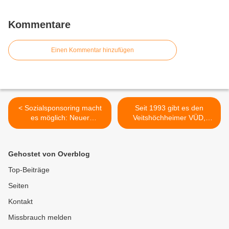
neuer Kindergarten "Zauberbaum" +
Zusammenfassung
Kommentare
Einen Kommentar hinzufügen
< Sozialsponsoring macht
Seit 1993 gibt es den
es möglich: Neuer
Veitshöchheimer VÜD,
Veitshöchheimer
zuletzt zuständig auch für
Pflegedienst HolosSana
sieben andere
bekam für fünf Jahre
Landkreisgemeinden -
Gehostet von Overblog
kostenfrei ein Pflegedienst-
Veitshöchheim stellt nun
Auto
zum Jahresende die
Top-Beiträge
Verkehrsüberwachung in
Seiten
den Märkten Höchberg,
Rimpar, Sommerhausen
Kontakt
und Winterhausen ein >
Missbrauch melden