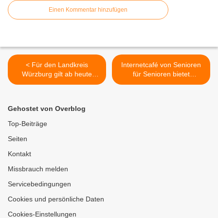
Einen Kommentar hinzufügen
< Für den Landkreis
Internetcafé von Senioren
Würzburg gilt ab heute
für Senioren bietet
erstmals in Unterfranken
kostenfreien virtuellen Kurs
die Inzidenz unter 35: Zehn
für Einsteiger in die
Personen aus drei
Nutzung eines iPads an >
Gehostet von Overblog
Haushalten dürfen sich nun
treffen + Kinder U 14,
Top-Beiträge
Geimpfte und Genesene
Seiten
Kontakt
Missbrauch melden
Servicebedingungen
Cookies und persönliche Daten
Cookies-Einstellungen