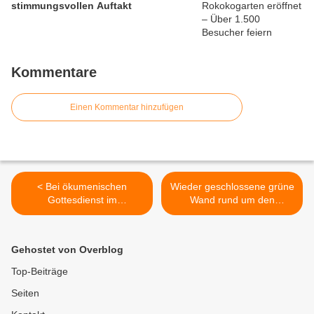
stimmungsvollen Auftakt
Kommentare
Einen Kommentar hinzufügen
< Bei ökumenischen
Wieder geschlossene grüne
Gottesdienst im
Wand rund um den
Seniorenheim St. Hedwig
Veitshöchheimer
TAG DER PFLEGE
Hofgartensee mit
„nachgefeiert“
bekrönenden
Gehostet von Overblog
Kugelaufsätzen und
zahlreichen Nischen >
Top-Beiträge
Seiten