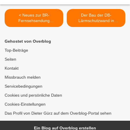
< Neues zur BR-
Der Bau der DB-
Fernsehsendung
Lärmschutzwand in
FASTNACHT IN FRANKEN
Veitshöchheim geht weiter:
am 5.2.2021
Vollsperrung der
Friedhofstraße im Altort in
Gehostet von Overblog
der Nacht vom 17./18.
Februar >
Top-Beiträge
Seiten
Kontakt
Missbrauch melden
Servicebedingungen
Cookies und persönliche Daten
Cookies-Einstellungen
Das Profil von Dieter Gürz auf dem Overblog-Portal sehen
Ein Blog auf Overblog erstellen