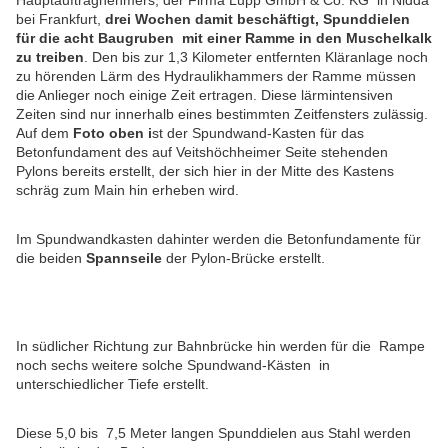
Hauptauftragnehmers, der Firma Lupp GmbH & Co. KG in Nidda
bei Frankfurt,
drei Wochen damit beschäftigt, Spunddielen
für die acht Baugruben mit einer Ramme in den Muschelkalk
zu treiben
. Den bis zur 1,3 Kilometer entfernten Kläranlage noch
zu hörenden Lärm des Hydraulikhammers der Ramme müssen
die Anlieger noch einige Zeit ertragen. Diese lärmintensiven
Zeiten sind nur innerhalb eines bestimmten Zeitfensters zulässig.
Auf dem
Foto oben i
st der Spundwand-Kasten für das
Betonfundament des auf Veitshöchheimer Seite stehenden
Pylons bereits erstellt, der sich hier in der Mitte des Kastens
schräg zum Main hin erheben wird.
Im Spundwandkasten dahinter werden die Betonfundamente für
die beiden
Spannseile
der Pylon-Brücke erstellt.
In südlicher Richtung zur Bahnbrücke hin werden für die Rampe
noch sechs weitere solche Spundwand-Kästen in
unterschiedlicher Tiefe erstellt.
Diese 5,0 bis 7,5 Meter langen Spunddielen aus Stahl werden