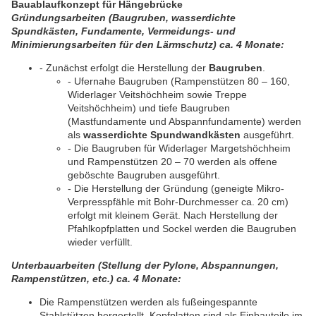
Bauablaufkonzept für Hängebrücke
Gründungsarbeiten (Baugruben, wasserdichte
Spundkästen, Fundamente, Vermeidungs- und
Minimierungsarbeiten für den Lärmschutz) ca. 4 Monate:
- Zunächst erfolgt die Herstellung der
Baugruben
.
- Ufernahe Baugruben (Rampenstützen 80 – 160,
Widerlager Veitshöchheim sowie Treppe
Veitshöchheim) und tiefe Baugruben
(Mastfundamente und Abspannfundamente) werden
als
wasserdichte Spundwandkästen
ausgeführt.
- Die Baugruben für Widerlager Margetshöchheim
und Rampenstützen 20 – 70 werden als offene
geböschte Baugruben ausgeführt.
- Die Herstellung der Gründung (geneigte Mikro-
Verpresspfähle mit Bohr-Durchmesser ca. 20 cm)
erfolgt mit kleinem Gerät. Nach Herstellung der
Pfahlkopfplatten und Sockel werden die Baugruben
wieder verfüllt.
Unterbauarbeiten (Stellung der Pylone, Abspannungen,
Rampenstützen, etc.) ca. 4 Monate:
Die Rampenstützen werden als fußeingespannte
Stahlstützen hergestellt. Kopfplatten sind als Einbauteile im