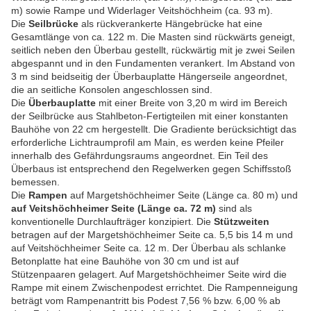
m) sowie Rampe und Widerlager Veitshöchheim (ca. 93 m).
Die
Seilbrücke
als rückverankerte Hängebrücke hat eine
Gesamtlänge von ca. 122 m. Die Masten sind rückwärts geneigt,
seitlich neben den Überbau gestellt, rückwärtig mit je zwei Seilen
abgespannt und in den Fundamenten verankert. Im Abstand von
3 m sind beidseitig der Überbauplatte Hängerseile angeordnet,
die an seitliche Konsolen angeschlossen sind.
Die
Überbauplatte
mit einer Breite von 3,20 m wird im Bereich
der Seilbrücke aus Stahlbeton-Fertigteilen mit einer konstanten
Bauhöhe von 22 cm hergestellt. Die Gradiente berücksichtigt das
erforderliche Lichtraumprofil am Main, es werden keine Pfeiler
innerhalb des Gefährdungsraums angeordnet. Ein Teil des
Überbaus ist entsprechend den Regelwerken gegen Schiffsstoß
bemessen.
Die
Rampen
auf Margetshöchheimer Seite (Länge ca. 80 m) und
auf Veitshöchheimer Seite (Länge ca. 72 m)
sind als
konventionelle Durchlaufträger konzipiert. Die
Stützweiten
betragen auf der Margetshöchheimer Seite ca. 5,5 bis 14 m und
auf Veitshöchheimer Seite ca. 12 m. Der Überbau als schlanke
Betonplatte hat eine Bauhöhe von 30 cm und ist auf
Stützenpaaren gelagert. Auf Margetshöchheimer Seite wird die
Rampe mit einem Zwischenpodest errichtet. Die Rampenneigung
beträgt vom Rampenantritt bis Podest 7,56 % bzw. 6,00 % ab