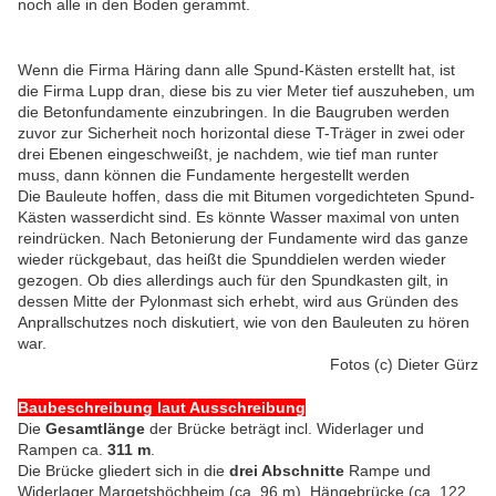
noch alle in den Boden gerammt.
Wenn die Firma Häring dann alle Spund-Kästen erstellt hat, ist
die Firma Lupp dran, diese bis zu vier Meter tief auszuheben, um
die Betonfundamente einzubringen. In die Baugruben werden
zuvor zur Sicherheit noch horizontal diese T-Träger in zwei oder
drei Ebenen eingeschweißt, je nachdem, wie tief man runter
muss, dann können die Fundamente hergestellt werden
Die Bauleute hoffen, dass die mit Bitumen vorgedichteten Spund-
Kästen wasserdicht sind. Es könnte Wasser maximal von unten
reindrücken. Nach Betonierung der
Fundamente wird das ganze
wieder rückgebaut, das heißt die Spunddielen werden wieder
gezogen. Ob dies allerdings auch für den Spundkasten gilt, in
dessen Mitte der Pylonmast sich erhebt, wird aus Gründen des
Anprallschutzes noch diskutiert, wie von den Bauleuten zu hören
war.
Fotos (c) Dieter Gürz
Baubeschreibung laut Ausschreibung
Die
Gesamtlänge
der Brücke beträgt incl. Widerlager und
Rampen ca.
311 m
.
Die Brücke gliedert sich in die
drei Abschnitte
Rampe und
Widerlager Margetshöchheim (ca. 96 m), Hängebrücke (ca. 122