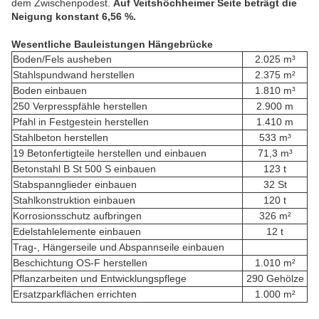
dem Zwischenpodest.
Auf Veitshöchheimer Seite beträgt die
Neigung konstant 6,56 %.
Wesentliche Bauleistungen Hängebrücke
Boden/Fels ausheben
2.025 m³
Stahlspundwand herstellen
2.375 m²
Boden einbauen
1.810 m³
250 Verpresspfähle herstellen
2.900 m
Pfahl in Festgestein herstellen
1.410 m
Stahlbeton herstellen
533 m³
19 Betonfertigteile herstellen und einbauen
71,3 m³
Betonstahl B St 500 S einbauen
123 t
Stabspannglieder einbauen
32 St
Stahlkonstruktion einbauen
120 t
Korrosionsschutz aufbringen
326 m²
Edelstahlelemente einbauen
12 t
Trag-, Hängerseile und Abspannseile einbauen
Beschichtung OS-F herstellen
1.010 m²
Pflanzarbeiten und Entwicklungspflege
290 Gehölze
Ersatzparkflächen errichten
1.000 m²