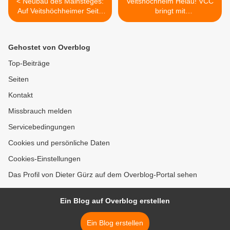
< Neubau des Mainsteges:
Veitshöchheim Helau! VCC
Auf Veitshöchheimer Seite
bringt mit
ist die Spundung von acht
Faschingspaketen ein
Baugruben im Gange
bißchen Fasching in unser
Leben >
Gehostet von Overblog
Top-Beiträge
Seiten
Kontakt
Missbrauch melden
Servicebedingungen
Cookies und persönliche Daten
Cookies-Einstellungen
Das Profil von Dieter Gürz auf dem Overblog-Portal sehen
Ein Blog auf Overblog erstellen
Ein Blog erstellen