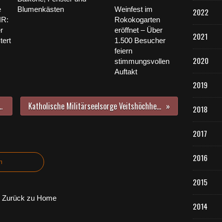
e
Blumenkästen
Weinfest im
2022
IR:
Rokokogarten
r
eröffnet – Über
2021
tert
1.500 Besucher
feiern
2020
stimmungsvollen
Auftakt
2019
mer Gemeinderates auf Sparflamme bei der Haushaltsvorberatung 2021
Katholische Militärseelsorge Veitshöchheim lädt ein zur Live-Übertragung des Pontifikalamtes auf YouTube aus dem Würzburger Dom am Weltfriedenstag
2018
2017
2016
n
2015
Zurück zu Home
2014