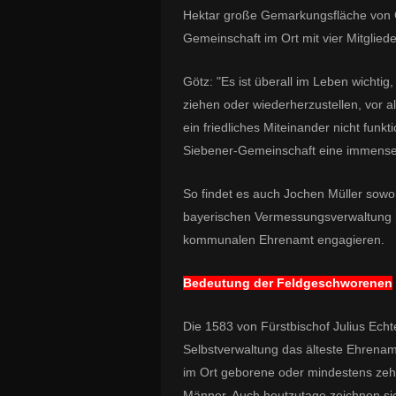
Hektar große Gemarkungsfläche von 
Gemeinschaft im Ort mit vier Mitglie
Götz: "Es ist überall im Leben wichti
ziehen oder wiederherzustellen, vor 
ein friedliches Miteinander nicht fu
Siebener-Gemeinschaft eine immense
So findet es auch Jochen Müller sowoh
bayerischen Vermessungsverwaltung h
kommunalen Ehrenamt engagieren.
Bedeutung der Feldgeschworenen
Die 1583 von Fürstbischof Julius Ech
Selbstverwaltung das älteste Ehrenam
im Ort geborene oder mindestens zehn
Männer. Auch heutzutage zeichnen si