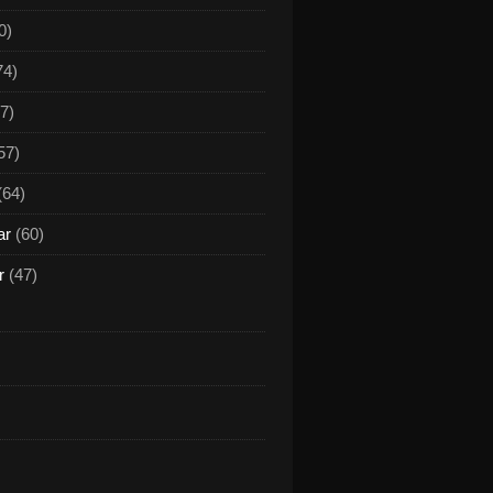
0)
74)
7)
57)
(64)
ar
(60)
r
(47)