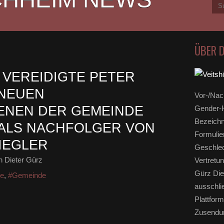
ÜBER 
VEREIDIGTE PETER
 NEUEN
Vor-/Nac
NEN DER GEMEINDE
Gender-H
Bezeichn
 ALS NACHFOLGER VON
Formulie
IEGLER
Geschlec
 Dieter Gürz
Vertretun
Gürz Die
ge
,
#Gemeinde
ausschli
Plattform
Zusendun