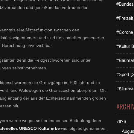
#Bundes
tz verbunden und genießen das Vertrauen der
#Freizei
enntnis eine Mittlerfunktion zwischen den
#Corona 
ückseigentümern und sind trotz satellitengesteuerter
 Berechnung unverzichtbar.
#Kultur 
ngsämter, denn die Feldgeschworenen sind unter
#Baumaß
kungen selbst vornehmen.
#Sport (
 Feldgeschworenen die Grenzgänge im Frühjahr und im
#Klimasc
n Feld- und Weldwegen die Grenzzeichen überprüfen. Oft
g entlang der aus der Echterzeit stammenden großen
ARCHI
assen mit.
2026
ayern wurde wegen seiner immensen Bedeutung denn
terielles UNESCO-Kulturerbe
wie folgt aufgenommen:
Augus