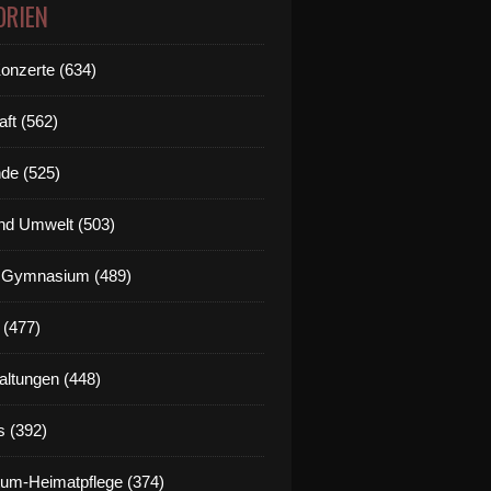
ORIEN
Konzerte (634)
aft (562)
de (525)
nd Umwelt (503)
g Gymnasium (489)
 (477)
altungen (448)
s (392)
um-Heimatpflege (374)