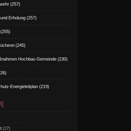
wehr (257)
t und Erholung (257)
(255)
Bücherei (245)
nahmen Hochbau Gemeinde (230)
226)
hutz-Energieleitplan (219)
VE
t
(27)