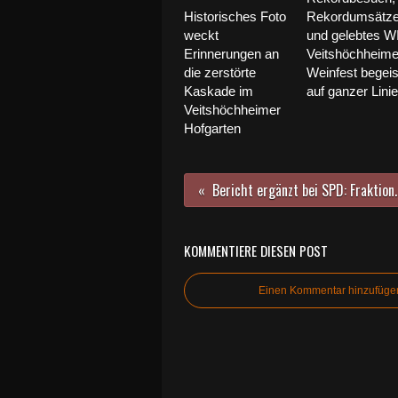
Historisches Foto
Rekordumsätz
weckt
und gelebtes W
Erinnerungen an
Veitshöchheime
die zerstörte
Weinfest begeis
Kaskade im
auf ganzer Linie
Veitshöchheimer
Hofgarten
Bericht ergänzt bei SPD: Fraktionen des Veitshöchhei
KOMMENTIERE DIESEN POST
Einen Kommentar hinzufüge