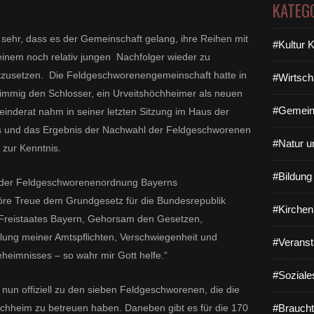
KATEG
 sehr, dass es der Gemeinschaft gelang, ihre Reihen mit
#Kultur 
inem noch relativ jungen Nachfolger wieder zu
fortzusetzen. Die Feldgeschworenengemeinschaft hatte in
#Wirtsch
immig den Schlosser, ein Urveitshöchheimer als neuen
#Gemein
nderat nahm in seiner letzten Sitzung im Haus der
 und das Ergebnis der Nachwahl der Feldgeschworenen
#Natur u
zur Kenntnis.
#Bildun
n der Feldgeschworenenordnung Bayerns
wöre Treue dem Grundgesetz für die Bundesrepublik
#Kirchen
Freistaates Bayern, Gehorsam den Gesetzen,
llung meiner Amtspflichten, Verschwiegenheit und
#Veranst
eimnisses – so wahr mir Gott helfe.“
#Soziale
nun offiziell zu den sieben Feldgeschworenen, die die
hheim zu betreuen haben. Daneben gibt es für die 170
#Braucht