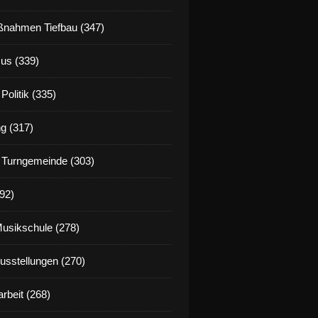
nahmen Tiefbau (347)
us (339)
Politik (335)
g (317)
 Turngemeinde (303)
92)
Musikschule (278)
Ausstellungen (270)
rbeit (268)