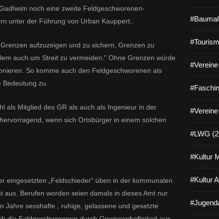
Gadheim noch eine zweite Feldgeschworenen-
#Baumaß
dern unter der Führung von Urban Kauppert..
#Tourism
g, Grenzen aufzuzeigen und zu sichern, Grenzen zu
allem auch um Streit zu vermeiden." Ohne Grenzen würde
#Vereine 
nktionieren. So komme auch den Feldgeschworenen als
 Bedeutung zu.
#Faschin
l als Mitglied des GR als auch als Ingenieur in der
#Vereine
ervorragend, wenn sich Ortsbürger in einem solchen
#LWG (2
#Kultur 
#Kultur 
ter eingesetzten „Feldschieder“ üben in der kommunalen
t aus. Berufen worden seien damals in dieses Amt nur
#Jugenda
 Jahre sesshafte , ruhige, gelassene und gesetzte
ch die Feldgeschworenen durch Gewissenhaftigkeit aus,