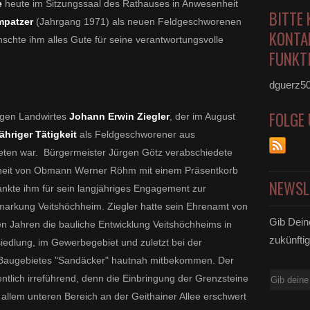
e
heute im Sitzungssaal des Rathauses in Anwesenheit
BITTE 
mpatzer
(Jahrgang 1971) als neuen Feldgeschworenen
KONTA
chte ihm alles Gute für seine verantwortungsvolle
FUNKTI
dguerz5
FOLGE
igen Landwirtes
Johann Erwin Ziegler
, der im August
ähriger Tätigkeit
als Feldgeschworener aus
eten war. Bürgermeister Jürgen Götz verabschiedete
nheit von Obmann Werner Röhm mit einem Präsentkorb
NEWSL
ankte ihm für sein langjähriges Engagement zur
markung Veitshöchheim. Ziegler hatte sein Ehrenamt von
Gib Dein
en Jahren die bauliche Entwicklung Veitshöchheims in
zukünftig
iedlung, im Gewerbegebiet und zuletzt bei der
Baugebietes "Sandäcker" hautnah mitbekommen. Der
E-
entlich irreführend, denn die Einbringung der Grenzsteine
Mail
 allem unteren Bereich an der Geithainer Allee erschwert