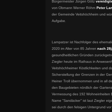
Bürgermeister Jürgen Götz
vereidigt
von Obmann Werner Röhm
Peter La
der Gemeinde Veitshöchheim und wüns
Aufgabe.
Lampatzer ist Nachfolger des ehemal
2020 im Alter von 85 Jahren
nach 28j
gesundheitlichen Gründen zurückgetr
Ziegler heute im Rathaus in Anwese
Veitshöchheimer Köstlichkeiten und d
Sicherstellung der Grenzen in der Ge
Heiner Troll übernommen und in all d
den Baugebieten nördlich der Gartens
Vermessung des 192 Wohneinheiten 
Name "Sandäcker" ist laut Ziegler eig
sei durch den felsigen Untergrund vor