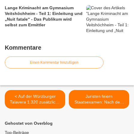
Lange Kriminacht am Gymnasium
Veitshöchheim - Teil 1: Einleitung und
„Nuit fatale“ - Das Publikum wird
selbst zum Ermittler
Kommentare
Einen Kommentar hinzufügen
< Auf der Würzburger
Juristen feiern
Talavera 1.320 zusätzliche
Staatsexamen: Nach dem
Corona-Testmöglichkeiten
Sekt gab es Corona-
pro Woche für
Knöllchen >
Heimbesucher,
Gehostet von Overblog
Pflegepersonal und
Schulklassen
Top-Beiträge