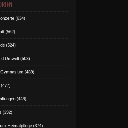
ORIEN
Konzerte (634)
aft (562)
de (524)
nd Umwelt (503)
g Gymnasium (489)
 (477)
altungen (448)
s (392)
um-Heimatpflege (374)