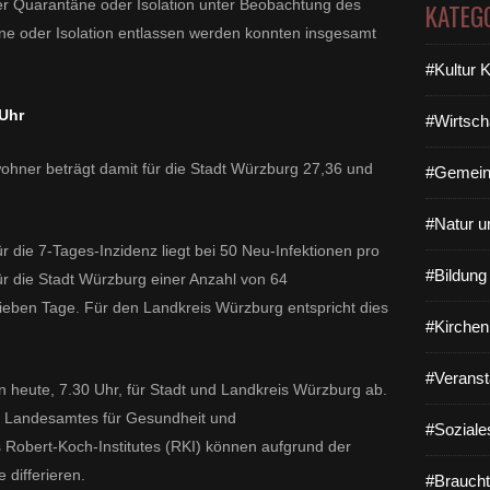
her Quarantäne oder Isolation unter Beobachtung des
KATEG
e oder Isolation entlassen werden konnten insgesamt
#Kultur 
 Uhr
#Wirtsch
ohner beträgt damit für die Stadt Würzburg 27,36 und
#Gemein
#Natur u
 die 7-Tages-Inzidenz liegt bei 50 Neu-Infektionen pro
#Bildun
ür die Stadt Würzburg einer Anzahl von 64
sieben Tage. Für den Landkreis Würzburg entspricht dies
#Kirchen
#Veranst
n heute, 7.30 Uhr, für Stadt und Landkreis Würzburg ab.
es Landesamtes für Gesundheit und
#Soziale
s Robert-Koch-Institutes (RKI) können aufgrund der
differieren.
#Braucht