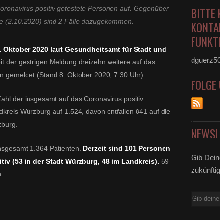
oronavirus positiv getestete Personen auf. Gegenüber
BITTE 
 (2.10.2020) sind 2 Fälle dazugekommen.
KONTA
FUNKTI
. Oktober 2020 laut Gesundheitsamt für Stadt und
dguerz5
it der gestrigen Meldung dreizehn weitere auf das
en gemeldet (Stand 8. Oktober 2020, 7.30 Uhr).
FOLGE
 Zahl der insgesamt auf das Coronavirus positiv
dkreis Würzburg auf 1.524, davon entfallen 841 auf die
zburg.
NEWSL
insgesamt 1.364 Patienten.
Derzeit sind 101 Personen
Gib Dein
tiv (53 in der Stadt Würzburg, 48 im Landkreis).
59
zukünftig
n.
E-
Mail