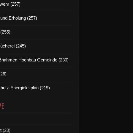
wehr (257)
t und Erholung (257)
(255)
Bücherei (245)
nahmen Hochbau Gemeinde (230)
226)
hutz-Energieleitplan (219)
VE
t
(23)