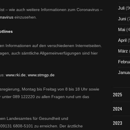
Juli
(9
n ist – wie auch weitere Informationen zum Coronavirus –
navirus
einzusehen.
Juni
(
Mai
(4
otlines
April
(
en Informationen auf den verschiedenen Internetseiten.
März
slagen, auch sämtliche Allgemeinverfügungen sind hier
Febru
Janua
us:
www.rki.de
;
www.stmgp.de
sregierung, Montag bis Freitag von 8 bis 18 Uhr sowie
2025
r unter 089 122220 zu allen Fragen rund um das
2024
chen Landesamtes für Gesundheit und
2023
r 09131 6808-5101 zu erreichen. Der ärztliche