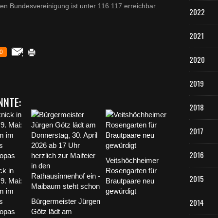
hen Bundesvereinigung ist unter 116 117 erreichbar.
2022
2021
0
2020
2019
NNTE:
2018
2017
2016
Veitshöchheimer
ck in
Rosengarten für
2015
9. Mai:
Brautpaare neu
m im
gewürdigt
s
Bürgermeister Jürgen
2014
ropas
Götz lädt am