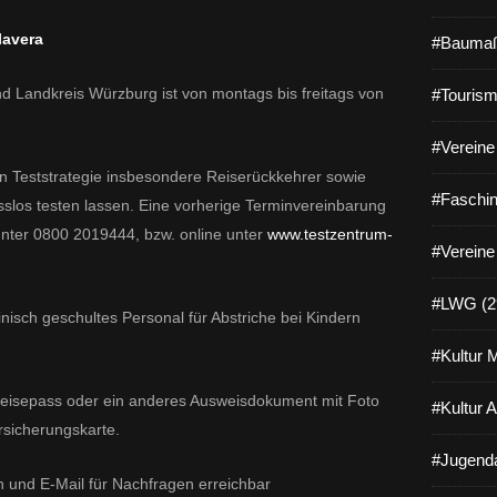
lavera
#Baumaß
 Landkreis Würzburg ist von montags bis freitags von
#Tourism
#Vereine 
n Teststrategie insbesondere Reiserückkehrer sowie
#Faschin
slos testen lassen. Eine vorherige Terminvereinbarung
 unter 0800 2019444, bzw. online unter
www.testzentrum-
#Vereine
#LWG (2
inisch geschultes Personal für Abstriche bei Kindern
#Kultur 
Reisepass oder ein anderes Ausweisdokument mit Foto
#Kultur 
rsicherungskarte.
#Jugenda
n und E-Mail für Nachfragen erreichbar