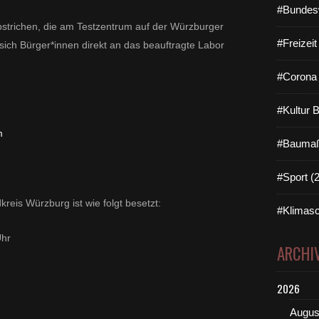
#Bundes
strichen, die am Testzentrum auf der Würzburger
#Freizei
ch Bürger*innen direkt an das beauftragte Labor
#Corona 
#Kultur 
m
#Baumaß
#Sport (
reis Würzburg ist wie folgt besetzt:
#Klimasc
Uhr
ARCHI
2026
Augus