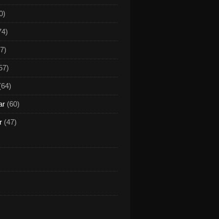
0)
74)
7)
57)
(64)
ar
(60)
r
(47)