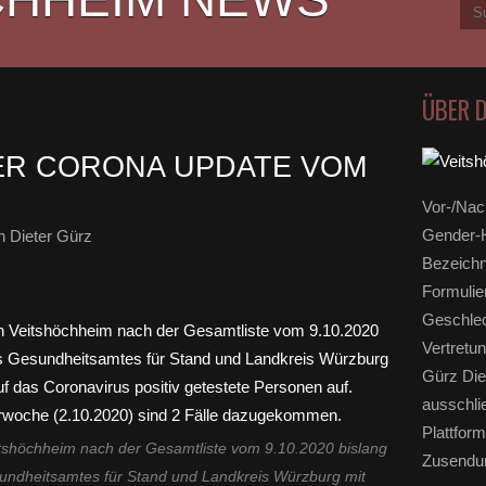
ÜBER 
ER CORONA UPDATE VOM
Vor-/Nac
Gender-H
 Dieter Gürz
Bezeichn
Formulie
Geschlec
Vertretun
Gürz Die
ausschli
Plattform
tshöchheim nach der Gesamtliste vom 9.10.2020 bislang
Zusendun
undheitsamtes für Stand und Landkreis Würzburg mit