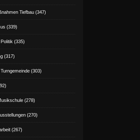
nahmen Tiefbau (347)
us (339)
Politik (335)
g (317)
 Turngemeinde (303)
92)
Musikschule (278)
Ausstellungen (270)
rbeit (267)