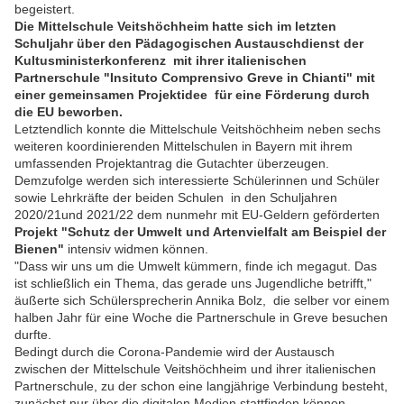
begeistert.
Die Mittelschule Veitshöchheim hatte sich im letzten
Schuljahr über den Pädagogischen Austauschdienst der
Kultusministerkonferenz mit ihrer italienischen
Partnerschule "Insituto Comprensivo Greve in Chianti" mit
einer gemeinsamen Projektidee für eine Förderung durch
die EU beworben.
Letztendlich konnte die Mittelschule Veitshöchheim neben sechs
weiteren koordinierenden Mittelschulen in Bayern mit ihrem
umfassenden Projektantrag die Gutachter überzeugen.
Demzufolge werden sich interessierte Schülerinnen und Schüler
sowie Lehrkräfte der beiden Schulen in den Schuljahren
2020/21und 2021/22 dem nunmehr mit EU-Geldern geförderten
Projekt "Schutz der Umwelt und Artenvielfalt am Beispiel der
Bienen"
intensiv widmen können.
"Dass wir uns um die Umwelt kümmern, finde ich megagut. Das
ist schließlich ein Thema, das gerade uns Jugendliche betrifft,"
äußerte sich Schülersprecherin Annika Bolz, die selber vor einem
halben Jahr für eine Woche die Partnerschule in Greve besuchen
durfte.
Bedingt durch die Corona-Pandemie wird der Austausch
zwischen der Mittelschule Veitshöchheim und ihrer italienischen
Partnerschule, zu der schon eine langjährige Verbindung besteht,
zunächst nur über die digitalen Medien stattfinden können.