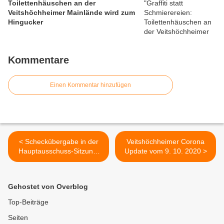
Toilettenhäuschen an der
Veitshöchheimer Mainlände wird zum
Hingucker
Kommentare
Einen Kommentar hinzufügen
< Scheckübergabe in der
Veitshöchheimer Corona
Hauptausschuss-Sitzung:
Update vom 9. 10. 2020 >
Glühweinverkauf auf dem
Weihnachtsmarkt 2019 in
Geithain erbrachte 3300
Gehostet von Overblog
Euro für die dortige
Jugendarbeit
Top-Beiträge
Seiten