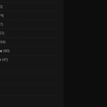
0)
74)
7)
57)
(64)
ar
(60)
r
(47)