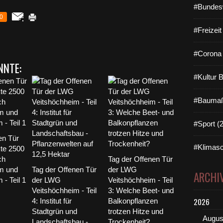
#Bundes
0
#Freizei
#Corona 
NNTE:
#Kultur 
#Baumaß
#Sport (
en Tür
#Klimasc
te 2500
ch
Tag der Offenen Tür
m und
Tag der Offenen Tür
der LWG
ARCHI
- Teil 1
der LWG
Veitshöchheim - Teil
Veitshöchheim - Teil
3: Welche Beet- und
2026
4: Institut für
Balkonpflanzen
Stadtgrün und
trotzen Hitze und
Augus
Landschaftsbau -
Trockenheit?