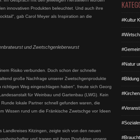
te. Im Gespräch mit den jeweiligen Herstellern wurden
KATEG
 den innovativen Produkten beleuchtet. Und auch ihre
ktail“, gab Carol Meyer als Inspiration an die
#Kultur 
#Wirtsch
enbratwurst und Zwetschgenleberwurst
#Gemein
#Natur u
inem Risiko verbunden. Doch schon der schnelle
nhaltend große Nachfrage unserer Zwetschgenprodukte
#Bildun
en richtigen Weg eingeschlagen haben“, freute sich Georg
#Kirchen
en Landesanstalt für Weinbau und Gartenbau (LWG). Kein
e Runde lokale Partner schnell gefunden waren, die
#Veranst
rem Wissen rund um die Fränkische Zwetschge vor Ideen
#Soziale
es Landkreises Kitzingen, zeigte sich von den neuen
#Braucht
nussbotschafter und tragen mit ihren Produkten unsere