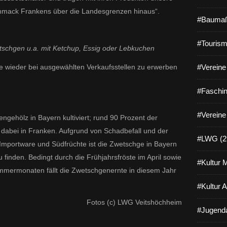
schmack Frankens über die Landesgrenzen hinaus“.
#Baumaß
#Tourism
etschgen u.a. mit Ketchup, Essig oder Lebkuchen
e wieder bei ausgewählten Verkaufsstellen zu erwerben
#Vereine 
#Faschin
#Vereine
ngehölz in Bayern kultiviert; rund 90 Prozent der
dabei in Franken. Aufgrund von Schadbefall und der
#LWG (2
Importware und Südfrüchte ist die Zwetschge in Bayern
 finden. Bedingt durch die Frühjahrsfröste im April sowie
#Kultur 
mmermonaten fällt die Zwetschgenernte in diesem Jahr
#Kultur 
Fotos (c) LWG Veitshöchheim
#Jugenda