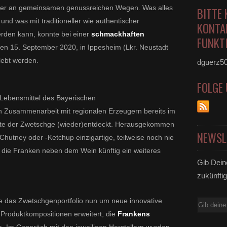
iter an gemeinsamen genussreichen Wegen. Was alles
BITTE 
und was mit traditioneller wie authentischer
KONTA
den kann, konnte bei einer
schmackhaften
FUNKTI
en 15. September 2020, in Ippesheim (Lkr. Neustadt
lebt werden.
dguerz5
FOLGE
Lebensmittel des Bayerischen
n Zusammenarbeit mit regionalen Erzeugern bereits im
ente der Zwetschge (wieder)entdeckt. Herausgekommen
NEWSL
-Chutney oder -Ketchup einzigartige, teilweise noch nie
die Franken neben dem Wein künftig ein weiteres
Gib Dein
zukünftig
 das Zwetschgenportfolio nun um neue innovative
E-
Produktkompositionen erweitert, die
Frankens
Mail