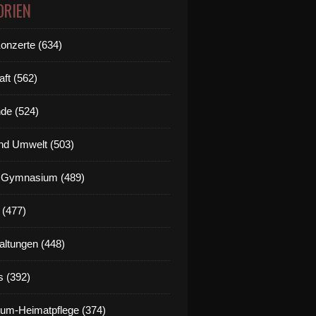
ORIEN
Konzerte (634)
aft (562)
de (524)
nd Umwelt (503)
g Gymnasium (489)
 (477)
altungen (448)
s (392)
um-Heimatpflege (374)