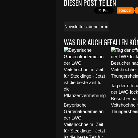
DIESEN POST TEILEN
Repost
Newsletter abonnieren
WAS DIR AUCH GEFALLEN KÖ
Tag der offen
der LWG lock
Besucher na
Bayerische
Veitshöchhei
Gartenakademie an
Thüngersheim 
der LWG
Veitshöchheim: Zeit
für Stecklinge - Jetzt
ist die beste Zeit für