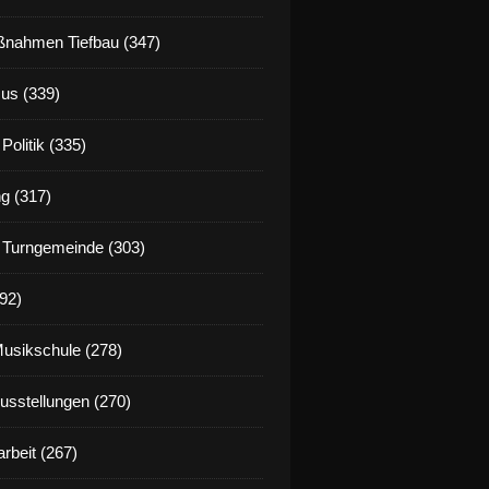
nahmen Tiefbau (347)
us (339)
Politik (335)
g (317)
 Turngemeinde (303)
92)
Musikschule (278)
Ausstellungen (270)
rbeit (267)