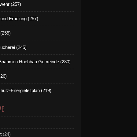
wehr (257)
t und Erholung (257)
(255)
Bücherei (245)
nahmen Hochbau Gemeinde (230)
226)
hutz-Energieleitplan (219)
VE
t
(24)