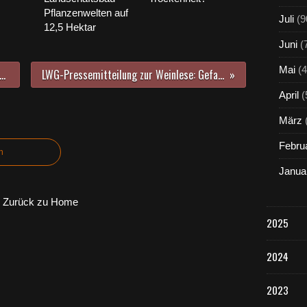
Pflanzenwelten auf
Juli
(9
12,5 Hektar
Juni
(
Mai
(4
 Die Technik von morgen fährt an der LWG Veitshöchheim schon heute
LWG-Pressemitteilung zur Weinlese: Gefahr bis zur letzten Traube durch die Kirschessigfliege
April
(
März
Febru
n
Janua
Zurück zu Home
2025
2024
2023