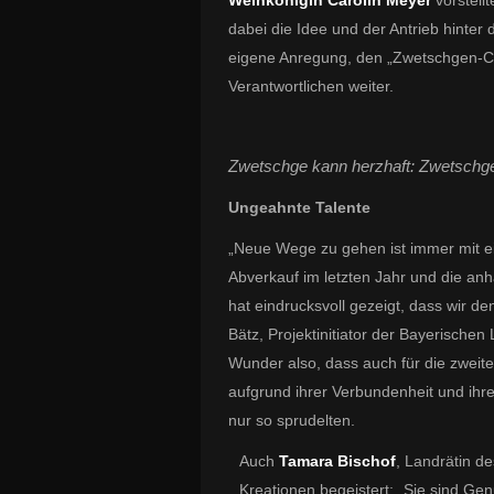
Weinkönigin Carolin Meyer
vorstell
dabei die Idee und der Antrieb hinter
eigene Anregung, den „Zwetschgen-Coc
Verantwortlichen weiter.
Zwetschge kann herzhaft: Zwetschg
Ungeahnte Talente
„Neue Wege zu gehen ist immer mit e
Abverkauf im letzten Jahr und die a
hat eindrucksvoll gezeigt, dass wir d
Bätz, Projektinitiator der Bayerisch
Wunder also, dass auch für die zweit
aufgrund ihrer Verbundenheit und ih
nur so sprudelten.
Auch
Tamara Bischof
, Landrätin d
Kreationen begeistert: „Sie sind Ge