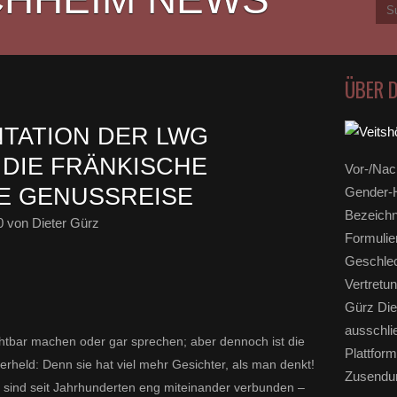
ÜBER 
TATION DER LWG
 DIE FRÄNKISCHE
Vor-/Nac
E GENUSSREISE
Gender-H
Bezeichn
0
von Dieter Gürz
Formulie
Geschlec
Vertretun
Gürz Die
ausschli
sichtbar machen oder gar sprechen; aber dennoch ist die
Plattform
rheld: Denn sie hat viel mehr Gesichter, als man denkt!
Zusendun
 sind seit Jahrhunderten eng miteinander verbunden –