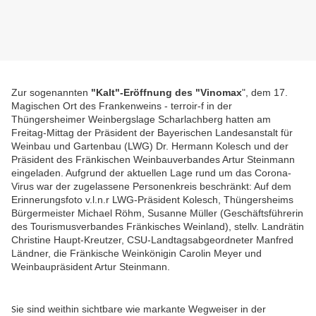
Zur sogenannten
"Kalt"-Eröffnung des "Vinomax
", dem 17.
Magischen Ort des Frankenweins - terroir-f in der
Thüngersheimer Weinbergslage Scharlachberg hatten am
Freitag-Mittag
der Präsident der Bayerischen Landesanstalt für
Weinbau und Gartenbau (LWG) Dr. Hermann Kolesch und der
Präsident des Fränkischen Weinbauverbandes Artur Steinmann
eingeladen.
Aufgrund der aktuellen Lage rund um das Corona-
Virus war der zugelassene Personenkreis beschränkt: Auf dem
Erinnerungsfoto v.l.n.r LWG-Präsident Kolesch, Thüngersheims
Bürgermeister Michael Röhm,
Susanne Müller (Geschäftsführerin
des Tourismusverbandes Fränkisches Weinland), stellv. Landrätin
Christine Haupt-Kreutzer, CSU-Landtagsabgeordneter Manfred
Ländner, die Fränkische Weinkönigin Carolin Meyer und
Weinbaupräsident Artur Steinmann.
ie sind weithin sichtbare wie markante Wegweiser in der
S