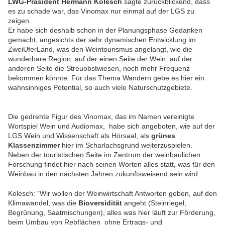
LWG-Präsident Hermann Kolesch
sagte zurückblickend, dass
es zu schade war, das Vinomax nur einmal auf der LGS zu
zeigen.
Er habe sich deshalb schon in der Planungsphase Gedanken
gemacht, angesichts der sehr dynamischen Entwicklung im
ZweiUferLand, was den Weintourismus angelangt, wie die
wunderbare Region, auf der einen Seite der Wein, auf der
anderen Seite die Streuobstwiesen, noch mehr Frequenz
bekommen könnte. Für das Thema Wandern gebe es hier ein
wahnsinniges Potential, so auch viele Naturschutzgebiete.
Die gedrehte Figur des Vinomax, das im Namen vereinigte
Wortspiel Wein und Audiomax, habe sich angeboten, wie auf der
LGS Wein und Wissenschaft als Hörsaal, als
grünes
Klassenzimmer
hier im Scharlachsgrund weiterzuspielen.
Neben der touristischen Seite im Zentrum der weinbaulichen
Forschung findet hier nach seinen Worten alles statt, was für den
Weinbau in den nächsten Jahren zukunftsweisend sein wird.
Kolesch: "Wir wollen der Weinwirtschaft Antworten geben, auf den
Klimawandel, was die
Bioversidität
angeht (Steinriegel,
Begrünung, Saatmischungen), alles was hier läuft zur Förderung,
beim Umbau von Rebflächen ohne Ertrags- und