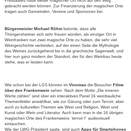
Freistaates hätte dieser magischer Ort nicht auf den Weg
gebracht werden können. Zur Finanzierung der magischen Orte
tragen auch Gemeinden, Vereine und Sponsoren bei.
Bürgermeister Michael Röhm
betonte, dass alle
Thüngersheimer sich sehr freuen würden, als einziger Ort in
Weinfranken nun zwei magische Orte zu haben, die sehr viel
Weingeschichte verbinden, auf der einen Seite die Mythologie
des Weines zurückgehend bis in die griechische Sagenwelt, und
hier nun ganz modern der Standort, der für den Weinbau heute
stehe, was er leisten kann.
Wie schon bei der LGS können im
Vinomax
die Besucher
Filme
über den Frankenwein
sehen. Nach dem Motto „Die inneren
Werte zählen“ sind über ein interaktives Panel 16 weinbauliche
Themenfelder anwählbar, wie zur Gärung oder zum Terroir, aber
auch zu kulturellen Themen wie Wein und Religion, Wein und
Kunst oder Wein und Literatur. Auch kann man in die 16 übrigen
magischen Orte des Frankenweins ´terroir f´ audiovisuell
eintauchen.
Wie der LWG-Präsident sagte, sind auch
Apps für Smartphones