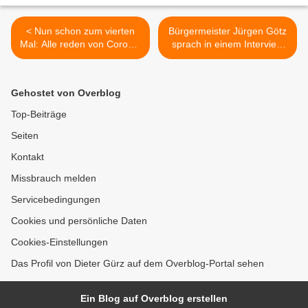
< Nun schon zum vierten
Bürgermeister Jürgen Götz
Mal: Alle reden von Corona,
sprach in einem Interview
Veitshöchheimer Kabarettist
mit Würzburg Radio über
Günther Stadtmüller
die Auswirkungen der
schreibt darüber
Corona-Krise in
Gehostet von Overblog
Veitshöchheim >
Top-Beiträge
Seiten
Kontakt
Missbrauch melden
Servicebedingungen
Cookies und persönliche Daten
Cookies-Einstellungen
Das Profil von Dieter Gürz auf dem Overblog-Portal sehen
Ein Blog auf Overblog erstellen