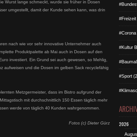
die Wurst lange schmeckt, wurde sie früher in Dosen
#Bundes
läser umgestellt, damit der Kunde sehen kann, was drin
#Freizei
#Corona 
ahren nach wie vor sehr innovative Unternehmer auch
#Kultur 
omplette Produktpalette ab Mai auch in Dosen auf den
 Euro investiert. Ein Grund sei auch gewesen, so Mehlig,
#Baumaß
nz aufweisen und die Dosen im gelben Sack recyclefähig
#Sport (
#Klimasc
elernten Metzgermeister, dass im Bistro aufgrund der
ittagstisch mit durchschnittlich 150 Essen täglich mehr
ARCHI
 Essen werde von täglich 40 Kunden wahrgenommen.
Fotos (c) Dieter Gürz
2026
Augus