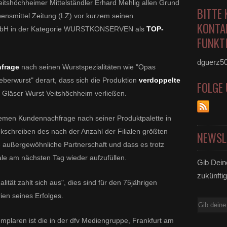
Veitshöchheimer Mittelständler Erhard Mehlig allen Grund
BITTE 
ensmittel Zeitung (LZ) vor kurzem seinen
KONTA
 GmbH in der Kategorie WURSTKONSERVEN als
TOP-
FUNKTI
dguerz5
hfrage
nach seinen Wurstspezialitäten wie "Opas
eberwurst" derart, dass sich die Produktion
verdoppelte
FOLGE
n Gläser Wurst Veitshöchheim verließen.
remen Kundennachfrage nach seiner Produktpalette in
kschreiben des nach der Anzahl der Filialen größten
NEWSL
e außergewöhnliche Partnerschaft und dass es trotz
le am nächsten Tag wieder aufzufüllen.
Gib Dein
zukünftig
alität zahlt sich aus", dies sind für den 75jährigen
en seines Erfolges.
E-
Mail
mplaren ist die in der dfv Mediengruppe, Frankfurt am