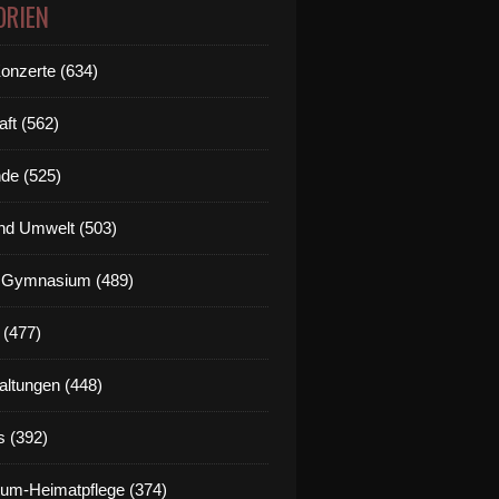
ORIEN
Konzerte (634)
aft (562)
de (525)
nd Umwelt (503)
g Gymnasium (489)
 (477)
altungen (448)
s (392)
um-Heimatpflege (374)