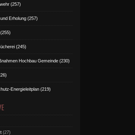
wehr (257)
t und Erholung (257)
(255)
Bücherei (245)
nahmen Hochbau Gemeinde (230)
226)
hutz-Energieleitplan (219)
VE
t
(27)