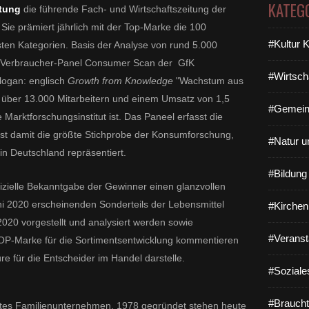
KATEG
itung
die führende Fach- und Wirtschaftszeitung der
ie prämiert jährlich mit der Top-Marke die 100
#Kultur 
sten Kategorien. Basis der Analyse von rund 5.000
e Verbraucher-Panel Consumer Scan der GfK
#Wirtsch
Slogan:
englisch
Growth from Knowledge
"
Wachstum aus
it über 13.000 Mitarbeitern und einem Umsatz von 1,5
#Gemein
Marktforschungsinstitut ist. Das Paneel erfasst die
st damit die größte Stichprobe der Konsumforschung,
#Natur u
 in Deutschland repräsentiert.
#Bildun
fizielle Bekanntgabe der Gewinner einen glanzvollen
 2020 erscheinenden Sonderteils der Lebensmittel
#Kirchen
020 vorgestellt und analysiert werden sowie
#Veranst
OP-Marke für die Sortimentsentwicklung kommentieren
re für die Entscheider im Handel darstelle.
#Soziale
#Braucht
ührtes Familienunternehmen. 1978 gegründet stehen heute