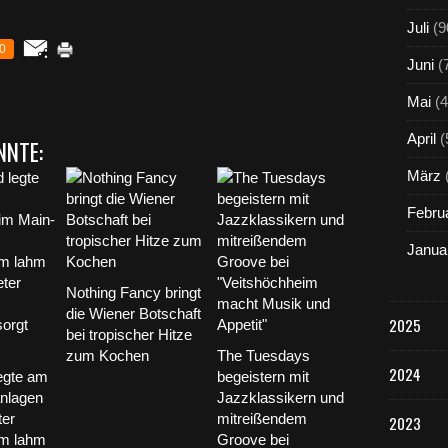
Juli
(9
0
Juni
(
Mai
(4
April
(
NNTE:
März
Febru
Janua
Nothing Fancy bringt
die Wiener Botschaft
2025
bei tropischer Hitze
zum Kochen
The Tuesdays
2024
egte am
begeistern mit
anlagen
Jazzklassikern und
ter
mitreißendem
2023
im lahm
Groove bei