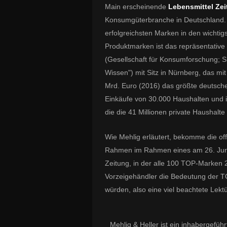
Main erscheinende
Lebensmittel Ze
Konsumgüterbranche in Deutschland. S
erfolgreichsten Marken in den wichtig
Produktmarken ist das repräsentativ
(Gesellschaft für Konsumforschung; 
Wissen"
) mit Sitz in Nürnberg, das m
Mrd. Euro (2016) das größte deutsche 
Einkäufe von 30.000 Haushalten und i
die die 41 Millionen private Haushalte
Wie Mehlig erläutert, bekomme die of
Rahmen im Rahmen eines am 26. Juni
Zeitung, in der alle 100 TOP-Marken 2
Vorzeigehändler die Bedeutung der T
würden, also eine viel beachtete Lektü
Mehlig & Heller ist ein inhabergef