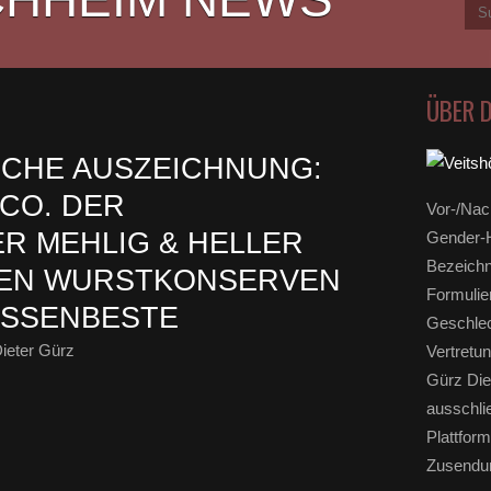
ÜBER 
SCHE AUSZEICHNUNG:
 CO. DER
Vor-/Nac
R MEHLIG & HELLER
Gender-H
Bezeichn
 DEN WURSTKONSERVEN
Formulie
ASSENBESTE
Geschlec
ieter Gürz
Vertretun
Gürz Die
ausschli
Plattform
Zusendun