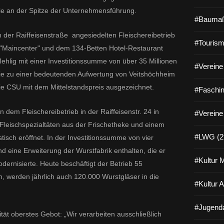
ie an der Spitze der Unternehmensführung.
#Baumaß
der Raiffeisenstraße angesiedelten Fleischereibetrieb
#Tourism
 "Maincenter" und dem 134-Betten Hotel-Restaurant
ehlig mit einer Investitionssumme von über 35 Millionen
#Vereine 
die zu einer bedeutenden Aufwertung von Veitshöchheim
die CSU mit dem Mittelstandspreis ausgezeichnet.
#Faschin
n dem Fleischereibetrieb in der Raiffeisenstr. 24 in
#Vereine
Fleischspezialtäten aus der Frischetheke und einem
#LWG (2
tisch eröffnet. In der Investitionssumme von vier
 eine Erweiterung der Wurstfabrik enthalten, die er
#Kultur 
dernisierte. Heute beschäftigt der Betrieb 55
on, werden jährlich auch 120.000 Wurstgläser in die
#Kultur 
#Jugenda
tät oberstes Gebot: „Wir verarbeiten ausschließlich