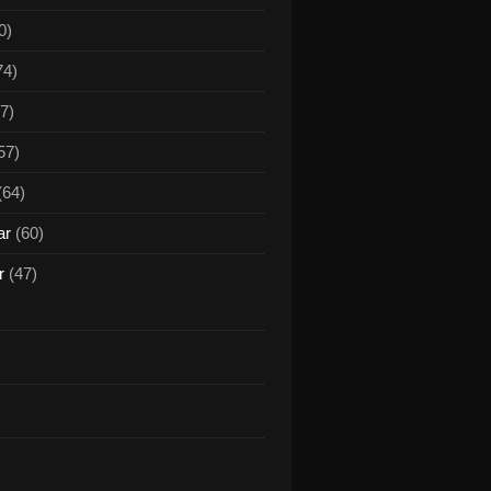
0)
74)
7)
57)
(64)
ar
(60)
r
(47)