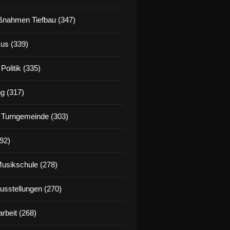
nahmen Tiefbau (347)
us (339)
Politik (335)
g (317)
 Turngemeinde (303)
92)
Musikschule (278)
Ausstellungen (270)
rbeit (268)