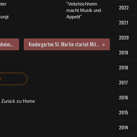
ter
"Veitshöchheim
2022
macht Musik und
orgt
Appetit"
2021
2020
Tolles Schauspiel in den Veitshöchheimer Weinbergen durch brennende Wachseimer - Eine Frostschutzaktion der LWG
Kindergarten St. Martin startet Mitmachaktion mit Mut- und Hoffnungssteinen für Veitshöchheimer Kinder
2019
2018
n
2017
2016
Zurück zu Home
2015
2014