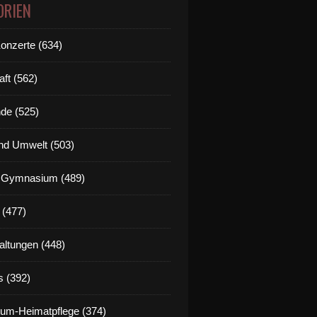
ORIEN
Konzerte (634)
aft (562)
de (525)
nd Umwelt (503)
g Gymnasium (489)
 (477)
altungen (448)
s (392)
um-Heimatpflege (374)