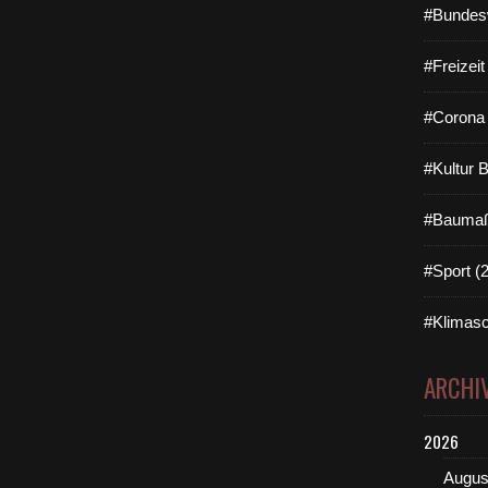
#Bundes
#Freizei
#Corona 
#Kultur 
#Baumaß
#Sport (
#Klimasc
ARCHI
2026
Augus