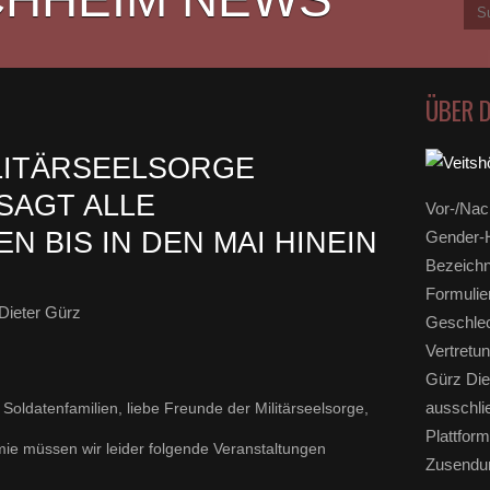
ÜBER 
LITÄRSEELSORGE
SAGT ALLE
Vor-/Nac
 BIS IN DEN MAI HINEIN
Gender-H
Bezeichn
Formulie
Dieter Gürz
Geschlec
Vertretun
Gürz Die
ausschli
 Soldatenfamilien, liebe Freunde der Militärseelsorge,
Plattform
ie müssen wir leider folgende Veranstaltungen
Zusendun