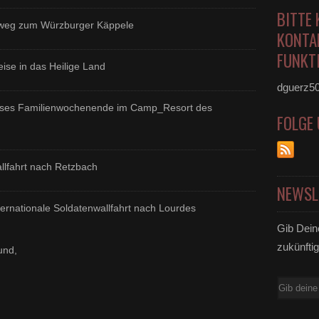
BITTE 
 zum Würzburger Käppele
KONTA
FUNKTI
se in das Heilige Land
dguerz5
ses Familienwochenende im Camp_Resort des
FOLGE
hrt nach Retzbach
NEWSL
nationale Soldatenwallfahrt nach Lourdes
Gib Dein
zukünftig
und,
E-
Mail