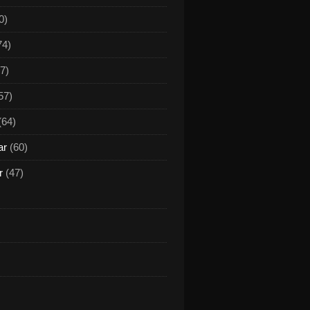
0)
74)
7)
57)
(64)
ar
(60)
r
(47)