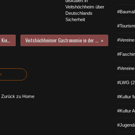
diskutiert in
Veitshöchheim über
#Baumaß
Deutschlands
Sicherheit
#Tourism
Was lange währt wird endlich gut: Kinderarztpraxis im Rathaus-Mittelbau nun auch über eine Rampe zu erreichen
Veitshöchheimer Gastronomie in der Corona-Krise - Eine Bestandsaufnahme am Mittwochmittag, 18. März 2020
#Vereine 
#Faschin
#Vereine
n
#LWG (2
Zurück zu Home
#Kultur 
#Kultur 
#Jugenda