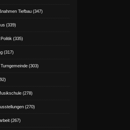
nahmen Tiefbau (347)
us (339)
Politik (335)
g (317)
 Turngemeinde (303)
92)
Musikschule (278)
Ausstellungen (270)
rbeit (267)