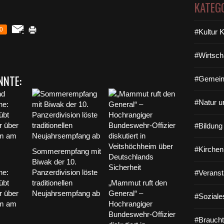
KATEG
0
#Kultur 
#Wirtsch
NNTE:
#Gemein
#Natur u
#Bildun
#Kirchen
Sommerempfang mit
Biwak der 10.
he:
Panzerdivision löste
#Veranst
übt
traditionellen
„Mammut ruft den
r über
Neujahrsempfang ab
General“ –
#Soziale
im am
Hochrangiger
Bundeswehr-Offizier
#Braucht