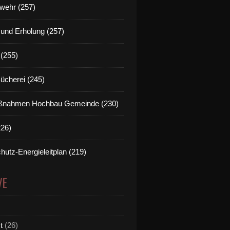
wehr (257)
t und Erholung (257)
(255)
Bücherei (245)
nahmen Hochbau Gemeinde (230)
226)
hutz-Energieleitplan (219)
VE
t
(26)