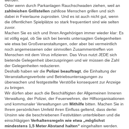
werden.
Oder wenn durch Parkanlagen Rauchschwaden ziehen, weil an
zahlreichen Grillstellen
zahllose Menschen grillen und sich
dabei in Feierlaune zuprosten. Und es ist auch nicht gut, wenn
die öffentlichen Spielplätze so stark frequentiert sind wie selten
zuvor.
Machen Sie es sich und Ihren Angehörigen immer wieder klar: Es
ist völlig egal, ob Sie sich bei bereits untersagten Gelegenheiten
wie etwa bei Großveranstaltungen, oder aber bei vermeintlich
noch angemessenen oder sinnvollen Zusammentreffen von
Menschen mit dem Virus infizieren. Das Virus nutzt JEDE sich
bietende Gelegenheit überzuspringen und wir müssen die Zahl
der Gelegenheiten reduzieren.
Deshalb haben wir die
Polizei beauftragt
, die Einhaltung der
Veranstaltungsverbote und Betriebsuntersagungen zu
überwachen und festgestellte Verstöße konsequent zur Anzeige
zu bringen.
Wir dürfen aber auch die Beschäftigten der Allgemeinen Inneren
Verwaltung, der Polizei, der Feuerwehren, der Hilfsorganisationen
und kommunaler Verwaltungen um
Mithilfe
bitten. Machen Sie in
Ihrem persönlichen Umfeld ihren Einfluss geltend, dass derlei
Unsinn wie die beschriebenen Festivitäten unterbleiben und die
einschlägigen
Verhaltensregeln wie etwa „möglichst
mindestens 1,5 Meter Abstand halten“
eingehalten werden.