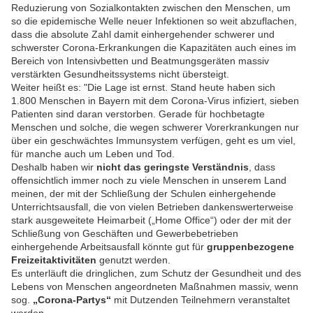
Reduzierung von Sozialkontakten zwischen den Menschen, um
so die epidemische Welle neuer Infektionen so weit abzuflachen,
dass die absolute Zahl damit einhergehender schwerer und
schwerster Corona-Erkrankungen die Kapazitäten auch eines im
Bereich von Intensivbetten und Beatmungsgeräten massiv
verstärkten Gesundheitssystems nicht übersteigt.
Weiter heißt es: "Die Lage ist ernst. Stand heute haben sich
1.800 Menschen in Bayern mit dem Corona-Virus infiziert, sieben
Patienten sind daran verstorben. Gerade für hochbetagte
Menschen und solche, die wegen schwerer Vorerkrankungen nur
über ein geschwächtes Immunsystem verfügen, geht es um viel,
für manche auch um Leben und Tod.
Deshalb haben wir
nicht das geringste Verständnis
, dass
offensichtlich immer noch zu viele Menschen in unserem Land
meinen, der mit der Schließung der Schulen einhergehende
Unterrichtsausfall, die von vielen Betrieben dankenswerterweise
stark ausgeweitete Heimarbeit („Home Office“) oder der mit der
Schließung von Geschäften und Gewerbebetrieben
einhergehende Arbeitsausfall könnte gut für
gruppenbezogene
Freizeitaktivitäten
genutzt werden.
Es unterläuft die dringlichen, zum Schutz der Gesundheit und des
Lebens von Menschen angeordneten Maßnahmen massiv, wenn
sog.
„Corona-Partys“
mit Dutzenden Teilnehmern veranstaltet