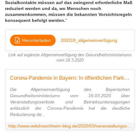
Sozialkontakte müssen auf das zwingend erforderliche Maß
reduziert werden und da, wo Menschen noch
zusammenkommen, müssen die bekannten Vorsichtsregeln
konsequent befolgt werden.
"
Herunterladen
200318_allgemeinverfügung
Link auf ergänzte Allgemeinverfügung des Gesundheitsministeriums
vom 18.3.2020
Corona-Pandemie in Bayern: In öffentlichen Parks und Grünanlagen Schilder aufzustellen zur Einhaltung Mindestabstand von 1,5 Meter - Veitshöchheim News
Die Allgemeinverfügung des Bayerischen
Gesundheitsministeriums vom 16.03.2020 über
Veranstaltungsverbote und Betriebsuntersagungen
anlässlich der Corona-Pandemie hat die deutliche
Reduzierung de...
http://www.veitshoechheim-blog.de/2020/03/veranstaltungsverbote-und-betriebsuntersagungen-anlasslich-der-corona-pandemie-in-bayern.html