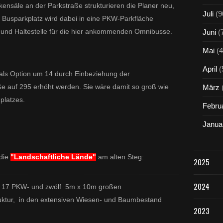
t
kensäle an der Parkstraße strukturieren die Planer neu,
d
Juli
(9
er Busparkplatz wird dabei in eine PKW-Parkfläche
e
r
und Haltestelle für die hier ankommenden Omnibusse.
Juni
(
1
.
Mai
(4
P
April
(
r
als Option um 14 durch Einbeziehung der
e
ße auf 295 erhöht werden. Sie wäre damit so groß wie
März
i
platzes.
s
Febru
t
r
Janua
ä
g
e
 die
"Landschaftliche Lände"
am alten Steg:
r
2025
d
e
2024
mit 17 PKW- und zwölf 5m x 10m großen
s
ruktur, in den extensiven Wiesen- und Baumbestand
v
2023
o
n