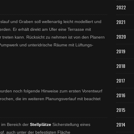
d
2022
e
r
2021
uf und Graben soll wellenartig leicht modelliert und
G
e
rden. Er erhält direkt am Ufer eine Terrasse mit
m
2020
 treten kann. Rücksicht zu nehmen ist von den Planern
e
e Pumpwerk und unteridrische Räume mit Lüftungs-
i
2019
n
d
e
2018
V
e
2017
i
t
urden noch folgende Hinweise zum ersten Vorentwurf
s
2016
ochen, die im weiteren Planungsverlauf mit beachtet
h
ö
2015
c
h
h
2014
m im Bereich der
Stellplätze
Sicherstellung eines
e
f. auch unter der befestigten Fläche