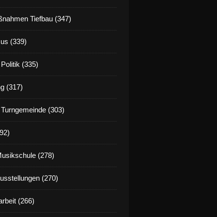
nahmen Tiefbau (347)
us (339)
Politik (335)
g (317)
 Turngemeinde (303)
92)
Musikschule (278)
Ausstellungen (270)
rbeit (266)