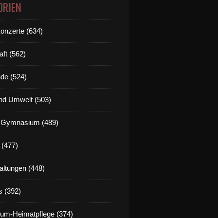
eim soll nach dem Bau des neuen Mainsteges ein neues
ORIEN
Konzerte (634)
aft (562)
de (524)
nd Umwelt (503)
g Gymnasium (489)
 (477)
altungen (448)
s (392)
um-Heimatpflege (374)