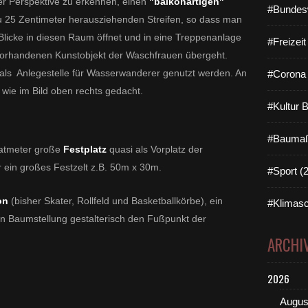
er Perspektive zu erkennen, einen
"balkonartigen"
r
#Bundes
 zu 25 Zentimeter herausziehenden Streifen, so dass man
M
a
Blicke in diesen Raum öffnet und in eine Treppenanlage
#Freizei
i
orhandenen Kunstobjekt der Waschfrauen übergeht.
n
als Anlegestelle für Wasserwanderer genutzt werden. An
#Corona 
f
r
 wie im Bild oben rechts gedacht.
a
#Kultur 
n
k
#Baumaß
e
dratmeter große
Festplatz
quasi als Vorplatz der
n
r ein großes Festzelt z.B. 50m x 30m.
#Sport (
s
ä
l
ion
(bisher Skater, Rollfeld und Basketballkörbe), ein
#Klimasc
e
eren Baumstellung gestalterisch den Fußpunkt der
s
ARCHI
c
h
l
2026
ä
g
Augus