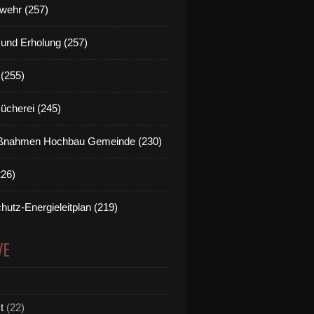
wehr (257)
t und Erholung (257)
(255)
Bücherei (245)
nahmen Hochbau Gemeinde (230)
226)
hutz-Energieleitplan (219)
VE
t
(22)