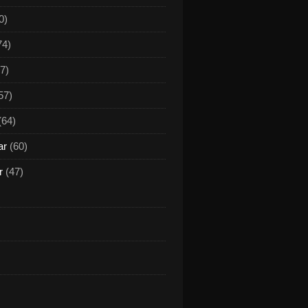
0)
74)
7)
57)
(64)
ar
(60)
r
(47)