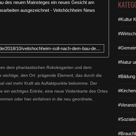
Veitshöchh
KATEG
S
#Kultur 
t
a
t
#Wirtsch
t
B
#Gemein
http://www.veitshoechheim-blog.de/2018/10/veitshochheim-soll-nach-dem-bau-des-neuen-mainsteges-ein-neues-gesicht-am-wasser-erhalten-drei-wettbewerbsarbeiten-ausgezeichnet.htm
l
e
#Natur u
c
neben dem phantastischen Rokokogarten und dem
h
l
te wichtige, den Ort prägende Element, das durch die
#Bildun
a
viel mehr Kraft als Auftaktpunkte bekomme. Der
w
#Kirchen
e ein wichtiges Entrée, eine neue Visitenkarte des Ortes
i
n
kommen oder hier einfahren in die neu geordnete,
e
#Veranst
n
a
#Soziale
u
f
#Braucht
d