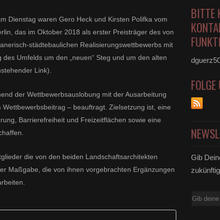
BITTE 
am Dienstag waren Gero Heck und Kirsten Polifka vom
KONTA
rlin, das im Oktober 2018 als erster Preisträger des von
FUNKTI
anerisch-städtebaulichen Realisierungswettbewerbs mit
ung des Umfelds um den „neuen“ Steg und um den alten
dguerz5
stehender Link).
FOLGE
hend der Wettbewerbsauslobung mit der Ausarbeitung
Wettbewerbsbeitrag – beauftragt. Zielsetzung ist, eine
rung, Barrierefreiheit und Freizeitflächen sowie eine
NEWSL
chaffen.
itglieder die von den beiden Landschaftsarchitekten
Gib Dein
 der Maßgabe, die von ihnen vorgebrachten Ergänzungen
zukünftig
rbeiten.
E-
Mail