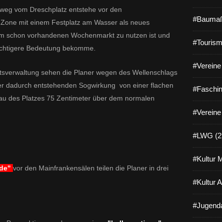
e
e weg vom Dreschplatz entstehe vor den
m
#Baumaß
e Zone mit einem Festplatz am Wasser als neues
D
om schon vorhandenen Wochenmarkt zu nutzen ist und
r
#Tourism
wichtigere Bedeutung bekomme.
e
s
#Vereine 
c
rtsverwaltung sehen die Planer wegen des Wellenschlags
h
der dadurch entstehenden Sogwirkung von einer flachen
p
#Faschin
l
au des Platzes 75 Zentimeter über dem normalen
a
#Vereine
t
z
#LWG (2
v
i
s
#Kultur 
a
nde"
vor den Mainfrankensälen teilen die Planer in drei
v
#Kultur 
i
s
#Jugenda
d
e