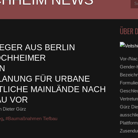
ÜBER 
EGER AUS BERLIN
ÖCHHEIMER
Vor-/Nac
N
Gender-H
Bezeichn
ANUNG FÜR URBANE
Formulie
LICHE MAINLÄNDE NACH
Geschlec
AU VOR
Vertretun
Gürz Die
 Dieter Gürz
ausschli
eg
,
#Baumaßnahmen Tiefbau
Plattform
Zusendun