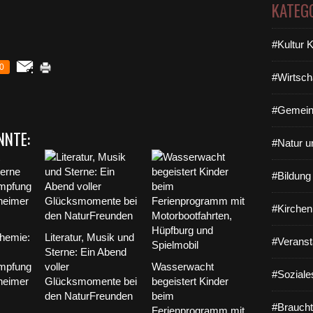
KATEG
#Kultur 
0
#Wirtsch
#Gemein
NNTE:
#Natur u
#Bildun
#Kirchen
Chemie:
Literatur, Musik und
#Veranst
Sterne: Ein Abend
mpfung
voller
Wasserwacht
#Soziale
heimer
Glücksmomente bei
begeistert Kinder
den NaturFreunden
beim
#Braucht
Ferienprogramm mit