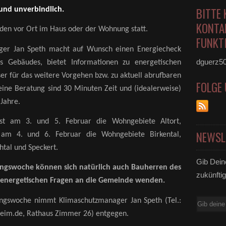
BITTE 
 und unverbindlich.
KONTA
den vor Ort im Haus oder der Wohnung statt.
FUNKTI
ger Jan Speth macht auf Wunsch einen Energiecheck
dguerz5
es Gebäudes, bietet Informationen zu energetischen
 für das weitere Vorgehen bzw. zu aktuell abrufbaren
FOLGE
eine Beratung sind 30 Minuten Zeit und (idealerweise)
 Jahre.
st am 3. und 5. Februar die Wohngebiete Altort,
NEWSL
d am 4. und 6. Februar die Wohngebiete Birkental,
tal und Speckert.
Gib Dein
ngswoche können sich natürlich auch Bauherren des
zukünftig
energetischen Fragen an die Gemeinde wenden.
ngswoche nimmt Klimaschutzmanager Jan Speth (Tel.:
E-
eim.de, Rathaus Zimmer 26) entgegen.
Mail