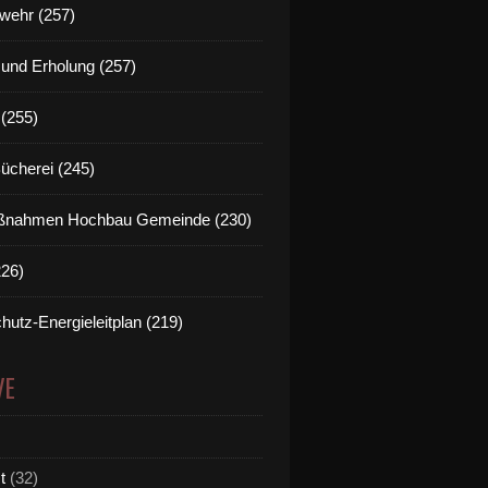
wehr (257)
t und Erholung (257)
(255)
Bücherei (245)
nahmen Hochbau Gemeinde (230)
226)
hutz-Energieleitplan (219)
VE
t
(32)