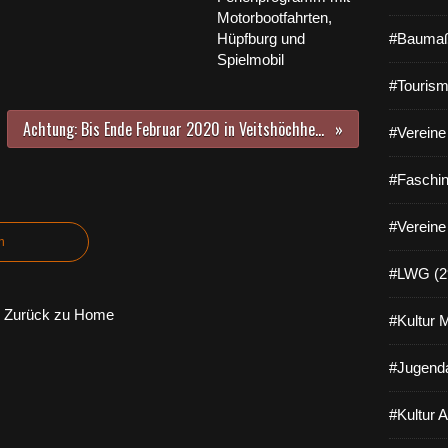
Motorbootfahrten,
Hüpfburg und
#Baumaß
Spielmobil
#Tourism
Achtung: Bis Ende Februar 2020 in Veitshöchheim Fäll- und Rückschnittaktionen an einer Vielzahl kranker und dürrer Bäume - Im Waldfriedhof müssen 210 Bäume gefällt werden
#Vereine 
#Faschin
#Vereine
n
#LWG (2
Zurück zu Home
#Kultur 
#Jugenda
#Kultur 