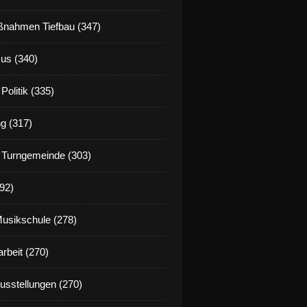
nahmen Tiefbau (347)
us (340)
Politik (335)
g (317)
 Turngemeinde (303)
92)
Musikschule (278)
rbeit (270)
Ausstellungen (270)