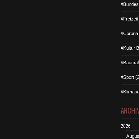
#Bundes
#Freizei
#Corona 
#Kultur 
#Baumaß
#Sport (
#Klimasc
ARCHI
2026
Augus