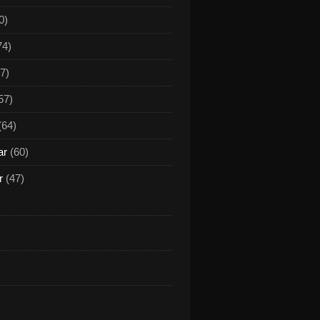
0)
74)
7)
57)
(64)
ar
(60)
r
(47)