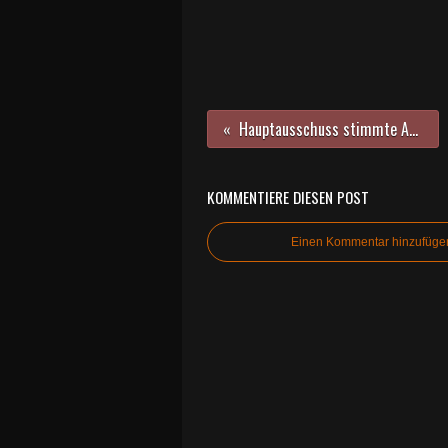
Hauptausschuss stimmte Anbau einer Krippengruppe am Kuratie-Kindergarten zu und beauftragte einen Planer
KOMMENTIERE DIESEN POST
Einen Kommentar hinzufüge