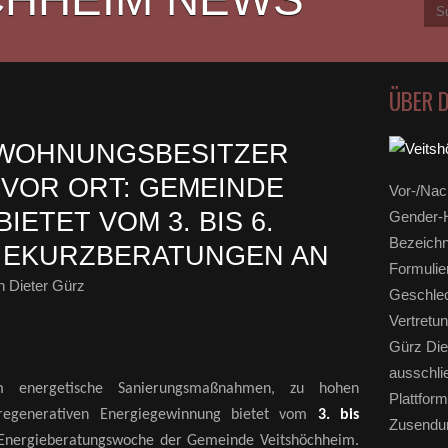
ÜBER 
/WOHNUNGSBESITZER
VOR ORT: GEMEINDE
Vor-/Nac
IETET VOM 3. BIS 6.
Gender-H
Bezeichn
IEKURZBERATUNGEN AN
Formulie
 Dieter Gürz
Geschlec
Vertretun
Gürz Die
ausschli
 energetische Sanierungsmaßnahmen, zu hohen
Plattform
regenerativen Energiegewinnung bietet vom
3. bis
Zusendun
 Energieberatungswoche der Gemeinde Veitshöchheim.