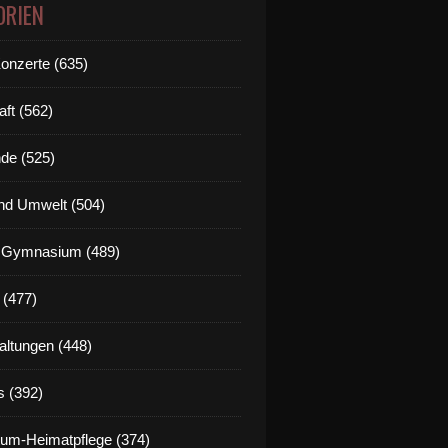
ORIEN
Konzerte (635)
aft (562)
de (525)
nd Umwelt (504)
g Gymnasium (489)
 (477)
altungen (448)
s (392)
um-Heimatpflege (374)